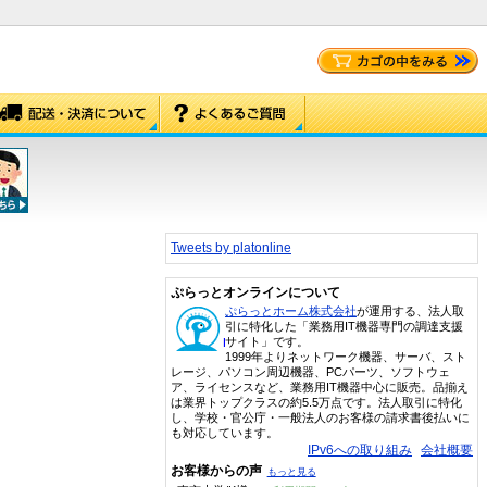
Tweets by platonline
ぷらっとオンラインについて
ぷらっとホーム株式会社
が運用する、法人取
引に特化した「業務用IT機器専門の調達支援
サイト」です。
1999年よりネットワーク機器、サーバ、スト
レージ、パソコン周辺機器、PCパーツ、ソフトウェ
ア、ライセンスなど、業務用IT機器中心に販売。品揃え
は業界トップクラスの約5.5万点です。法人取引に特化
し、学校・官公庁・一般法人のお客様の請求書後払いに
も対応しています。
IPv6への取り組み
会社概要
お客様からの声
もっと見る