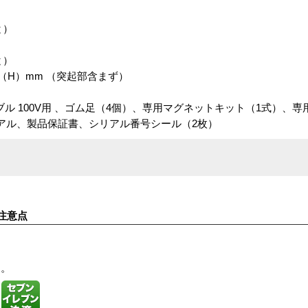
と）
と）
44（H）mm （突起部含まず）
ル 100V用 、ゴム足（4個）、専用マグネットキット（1式）、専
アル、製品保証書、シリアル番号シール（2枚）
注意点
す。