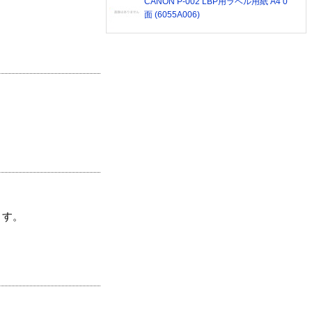
CANON P-002 LBP用ラベル用紙 A4 0
面 (6055A006)
ます。