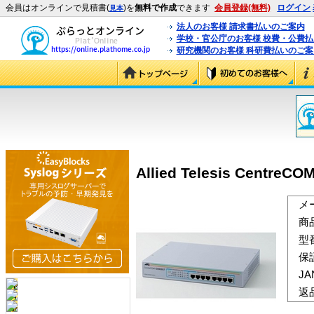
会員はオンラインで見積書(
)を
無料で作成
できます
会員登録(無料)
ログイン
見本
法人のお客様 請求書払いのご案内
学校・官公庁のお客様 校費・公費
研究機関のお客様 科研費払いのご案
Allied Telesis CentreCO
メ
商
型
保
J
返