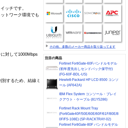
・スイッチです。
のネットワーク環境でも
。
その他、多数のメーカー商品を取り扱ってます
して1000Mbps
注目の商品
Fortinet FortiGate-60Fバンドルモデル
(初年度先出しセンドバック保守付)
(FG-60F-BDL-US)
Hewlett-Packard HP LCD 8500 コンソ
動判別するため、結線ミ
ール (AF642A)
IBM Flex System コンソール・ブレイ
クアウト・ケーブル (81Y5286)
Fortinet Rack Mount Tray
(FortiGate40F/50E/60E/60F/61F/80E/8
0F/FS-108E) (SP-RACKTRAY-02)
Fortinet FortiGate-80F バンドルモデル