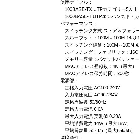
使用ケーブル：
100BASE-TX UTPカテゴリー5以上
1000BASE-T UTPエンハンスド・
パフォーマンス：
スイッチング方式 ストア＆フォワ
スループット：100M⇔100M 148,810pps
スイッチング遅延：100M⇔100M 4.6μs（
スイッチング・ファブリック：16Gb
メモリー容量：パケットバッファー 12
MACアドレス登録数：4K（最大）
MACアドレス保持時間：300秒
電源部：
定格入力電圧 AC100-240V
入力電圧範囲 AC90-264V
定格周波数 50/60Hz
定格入力電流 0.6A
最大入力電流 実測値 0.29A
平均消費電力 14W（最大18W）
平均発熱量 50kJ/h（最大65kJ/h）
環境条件：