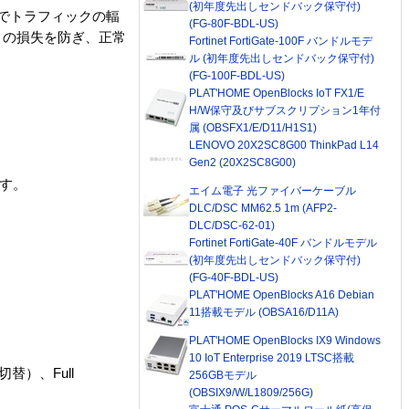
(初年度先出しセンドバック保守付)
間でトラフィックの輻
(FG-80F-BDL-US)
トの損失を防ぎ、正常
Fortinet FortiGate-100F バンドルモデ
ル (初年度先出しセンドバック保守付)
(FG-100F-BDL-US)
PLAT'HOME OpenBlocks IoT FX1/E
H/W保守及びサブスクリプション1年付
属 (OBSFX1/E/D11/H1S1)
LENOVO 20X2SC8G00 ThinkPad L14
Gen2 (20X2SC8G00)
ます。
エイム電子 光ファイバーケーブル
DLC/DSC MM62.5 1m (AFP2-
DLC/DSC-62-01)
Fortinet FortiGate-40F バンドルモデル
(初年度先出しセンドバック保守付)
(FG-40F-BDL-US)
PLAT'HOME OpenBlocks A16 Debian
11搭載モデル (OBSA16/D11A)
PLAT'HOME OpenBlocks IX9 Windows
10 IoT Enterprise 2019 LTSC搭載
切替）、Full
256GBモデル
(OBSIX9/W/L1809/256G)