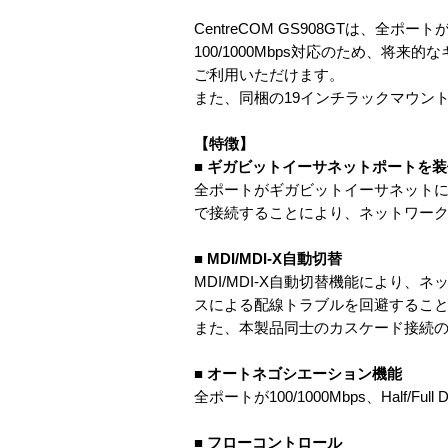
CentreCOM GS908GTは、全ポー
100/1000Mbps対応のため、将来
ご利用いただけます。
また、同梱の19インチラックマウン
【特徴】
■ ギガビットイーサネットポートを装
全ポートがギガビットイーサネットに
で接続することにより、ネットワー
■ MDI/MDI-X自動切替
MDI/MDI-X自動切替機能により
スによる配線トラブルを回避するこ
また、本製品同士のカスケード接続の
■ オートネゴシエーション機能
全ポートが100/1000Mbps、Half/F
■ フローコントロール