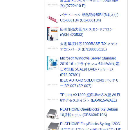
富士通 POS-Cサーマルロール紙(高保
存) (0722410-P)
パナソニック 感熱記録紙B4(6本入り)
UG-0001B4 (UG-0001B4)
応研 販売大臣 NX スタンドアロン
(OKN-423533)
大電 環境対応 1000BASE-T/X メディ
アコンバータ (DN1800SG2E)
Microsoft Windows Server Standard
2019 16コアライセンス 64bitWin対応
日本語版 5CAL付 DVDパッケージ
(P73-07691)
IDEC AUTO-ID SOLUTIONS バッテリ
ー BP-007 (BP-007)
TP-Link AX1800 壁面埋め込み型 Wi-Fi
6アクセスポイント (EAP615-WALL)
PLAT'HOME OpenBlocks IX9 Debian
10搭載モデル (OBSIX9/D10A)
PLAT'HOME EasyBlocks Syslog 120G
サブスクリプション(保守サービス) 1年