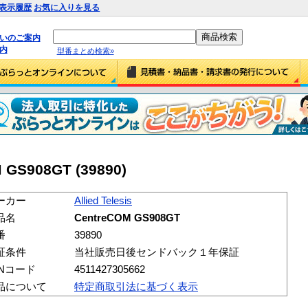
表示履歴
お気に入りを見る
払いのご案内
内
型番まとめ検索»
M GS908GT (39890)
ーカー
Allied Telesis
品名
CentreCOM GS908GT
番
39890
証条件
当社販売日後センドバック１年保証
ANコード
4511427305662
品について
特定商取引法に基づく表示