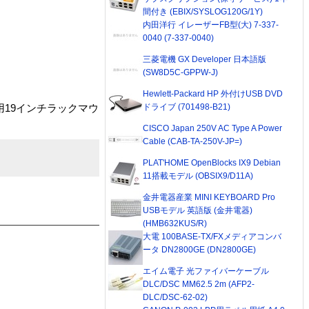
間付き (EBIX/SYSLOG120G/1Y)
内田洋行 イレーザーFB型(大) 7-337-
0040 (7-337-0040)
三菱電機 GX Developer 日本語版
(SW8D5C-GPPW-J)
Hewlett-Packard HP 外付けUSB DVD
ドライブ (701498-B21)
用19インチラックマウ
CISCO Japan 250V AC Type A Power
Cable (CAB-TA-250V-JP=)
PLAT'HOME OpenBlocks IX9 Debian
11搭載モデル (OBSIX9/D11A)
金井電器産業 MINI KEYBOARD Pro
USBモデル 英語版 (金井電器)
(HMB632KUS/R)
大電 100BASE-TX/FXメディアコンバ
ータ DN2800GE (DN2800GE)
エイム電子 光ファイバーケーブル
DLC/DSC MM62.5 2m (AFP2-
DLC/DSC-62-02)