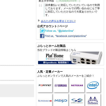
東京大学/K様
(ご利用期間2009年～)
“
請求書払いに対応していただいているので利用
しております。メールでの問い合わせにも丁寧
に対応していただけるので大変ありがたいで
す。
あなたの声をお寄せください!
公式アカウント / ページ
ぷらっとホーム社製品
当社ブランドの製品情報はこちら
人気・定番メーカー
ぷらっとオンラインで人気のメーカーをご紹介！