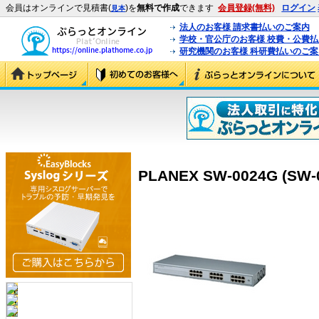
会員はオンラインで見積書(
)を
無料で作成
できます
会員登録(無料)
ログイン
見本
法人のお客様 請求書払いのご案内
学校・官公庁のお客様 校費・公費
研究機関のお客様 科研費払いのご案
PLANEX SW-0024G (SW-