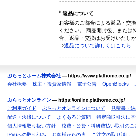
返品について
お客様のご都合による返品・交
ください。 商品開封後、または
合、返品・交換はお受けいたし
⇒
返品について詳しくはこちら
ぷらっとホーム株式会社
—
https://www.plathome.co.jp/
会社概要
株主・投資家情報
電子公告
OpenBlocks
ぷらっとオンライン
—
https://online.plathome.co.jp/
ご利用ガイド
ぷらっとオンラインについて
見積書・納
配送・決済について
よくあるご質問
特定商取引法に基
個人情報取り扱い方針
校費・公費・科研費払い取引のご
IPv6への取り組み
お客様からの声
ご注文の取り消し