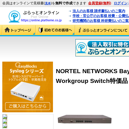
会員はオンラインで見積書(
)を
無料で作成
できます
会員登録(無料)
ログイン
見本
法人のお客様 請求書払いのご案内
学校・官公庁のお客様 校費・公費
研究機関のお客様 科研費払いのご案
NORTEL NETWORKS Bays
Workgroup Switch特価品