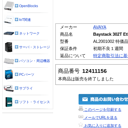
OpenBlocks
IoT関連
メーカー
AVAYA
ネットワーク
商品名
Baystack 302T 
型番
AL2001002 特価
サーバ・ストレージ
保証条件
初期不良１週間
返品について
特定商取引法に基
パソコン・周辺機器
商品番号
12411156
PCパーツ
本商品は販売を終了しました
サプライ
ソフト・ライセンス
このページを印刷する
メールでURLを送る
お気に入りに追加する