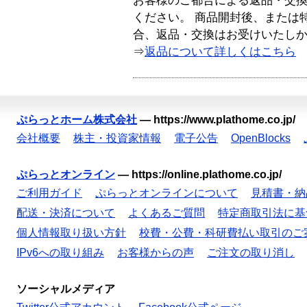
お客様のご都合による返品・交
ください。 商品開封後、または
合、返品・交換はお受けいたし
⇒
返品について詳しくはこちら
ぷらっとホーム株式会社
—
https://www.plathome.co.jp/
会社概要
株主・投資家情報
電子公告
OpenBlocks
ぷらっとオンライン
—
https://online.plathome.co.jp/
ご利用ガイド
ぷらっとオンラインについて
見積書・納
配送・決済について
よくあるご質問
特定商取引法に基
個人情報取り扱い方針
校費・公費・科研費払い取引のご
IPv6への取り組み
お客様からの声
ご注文の取り消し
ソーシャルメディア