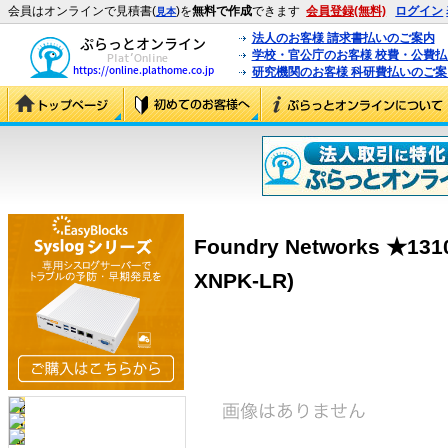
会員はオンラインで見積書(
)を
無料で作成
できます
会員登録(無料)
ログイン
見本
法人のお客様 請求書払いのご案内
学校・官公庁のお客様 校費・公費
研究機関のお客様 科研費払いのご案
Foundry Networks ★1310
XNPK-LR)