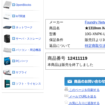
OpenBlocks
IoT関連
メーカー
Foundry Net
ネットワーク
商品名
★1310nm Xe
型番
10G-XNPK-
サーバ・ストレージ
保証条件
販売日より1
返品について
特定商取引
パソコン・周辺機器
商品番号
12411119
PCパーツ
本商品は販売を終了しました
サプライ
ソフト・ライセンス
このページを印刷する
メールでURLを送る
お気に入りに追加する