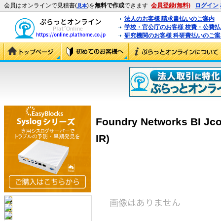
会員はオンラインで見積書(
)を
無料で作成
できます
会員登録(無料)
ログイン
見本
法人のお客様 請求書払いのご案内
学校・官公庁のお客様 校費・公費
研究機関のお客様 科研費払いのご案
Foundry Networks BI Jco
IR)