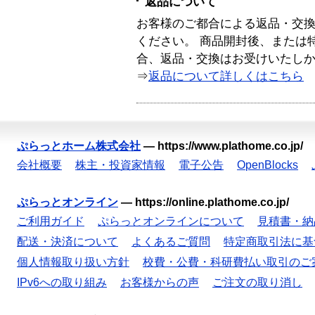
返品について
お客様のご都合による返品・交
ください。 商品開封後、または
合、返品・交換はお受けいたし
⇒
返品について詳しくはこちら
ぷらっとホーム株式会社
—
https://www.plathome.co.jp/
会社概要
株主・投資家情報
電子公告
OpenBlocks
ぷらっとオンライン
—
https://online.plathome.co.jp/
ご利用ガイド
ぷらっとオンラインについて
見積書・納
配送・決済について
よくあるご質問
特定商取引法に基
個人情報取り扱い方針
校費・公費・科研費払い取引のご
IPv6への取り組み
お客様からの声
ご注文の取り消し