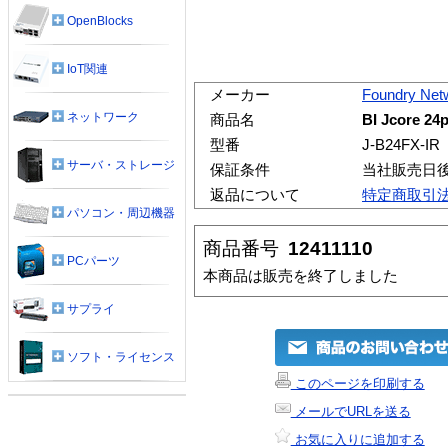
OpenBlocks
IoT関連
メーカー
Foundry Net
ネットワーク
商品名
BI Jcore 24
型番
J-B24FX-IR
サーバ・ストレージ
保証条件
当社販売日
返品について
特定商取引
パソコン・周辺機器
商品番号
12411110
PCパーツ
本商品は販売を終了しました
サプライ
ソフト・ライセンス
このページを印刷する
メールでURLを送る
お気に入りに追加する