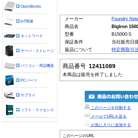
OpenBlocks
メーカー
Foundry Net
IoT関連
商品名
BigIron 150
型番
B15000-S
ネットワーク
保証条件
当社販売日
返品について
特定商取引
サーバ・ストレージ
商品番号
12411089
パソコン・周辺機器
本商品は販売を終了しました
PCパーツ
サプライ
このページを印刷する
ソフト・ライセンス
メールでURLを送る
お気に入りに追加する
このページのURL