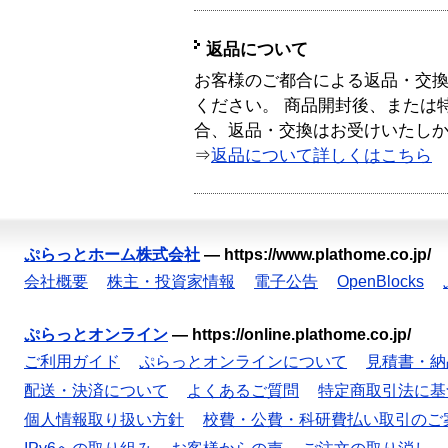
返品について
お客様のご都合による返品・交
ください。 商品開封後、または
合、返品・交換はお受けいたし
⇒
返品について詳しくはこちら
ぷらっとホーム株式会社
—
https://www.plathome.co.jp/
会社概要
株主・投資家情報
電子公告
OpenBlocks
ぷらっとオンライン
—
https://online.plathome.co.jp/
ご利用ガイド
ぷらっとオンラインについて
見積書・納
配送・決済について
よくあるご質問
特定商取引法に基
個人情報取り扱い方針
校費・公費・科研費払い取引のご