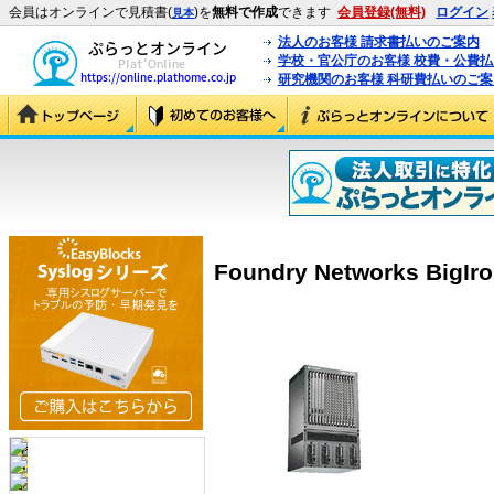
会員はオンラインで見積書(
)を
無料で作成
できます
会員登録(無料)
ログイン
見本
法人のお客様 請求書払いのご案内
学校・官公庁のお客様 校費・公費
研究機関のお客様 科研費払いのご案
Foundry Networks BigIro