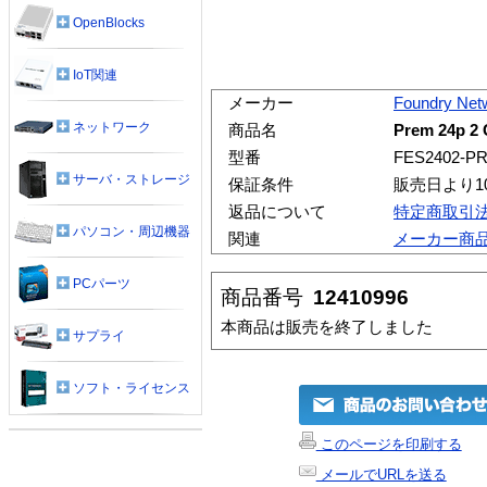
OpenBlocks
IoT関連
メーカー
Foundry Net
ネットワーク
商品名
Prem 24p 2 
型番
FES2402-P
サーバ・ストレージ
保証条件
販売日より1
返品について
特定商取引
パソコン・周辺機器
関連
メーカー商
PCパーツ
商品番号
12410996
本商品は販売を終了しました
サプライ
ソフト・ライセンス
このページを印刷する
メールでURLを送る