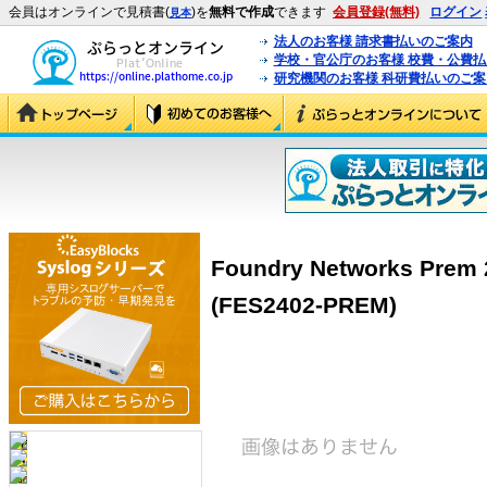
会員はオンラインで見積書(
)を
無料で作成
できます
会員登録(無料)
ログイン
見本
法人のお客様 請求書払いのご案内
学校・官公庁のお客様 校費・公費
研究機関のお客様 科研費払いのご案
Foundry Networks Prem 
(FES2402-PREM)