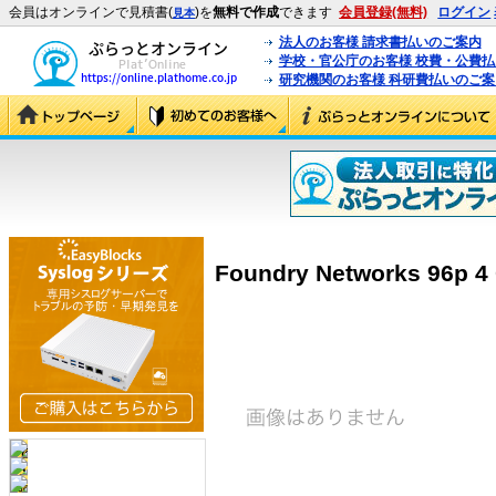
会員はオンラインで見積書(
)を
無料で作成
できます
会員登録(無料)
ログイン
見本
法人のお客様 請求書払いのご案内
学校・官公庁のお客様 校費・公費
研究機関のお客様 科研費払いのご案
Foundry Networks 96p 4 