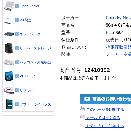
OpenBlocks
メーカー
Foundry Net
IoT関連
商品名
96p 4 C/F &
型番
FES9604
ネットワーク
保証条件
販売日より1
返品について
特定商取引
サーバ・ストレージ
関連
メーカー商
パソコン・周辺機器
商品番号
12410992
PCパーツ
本商品は販売を終了しました
サプライ
ソフト・ライセンス
このページを印刷する
メールでURLを送る
お気に入りに追加する