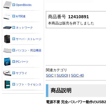
OpenBlocks
商品番号
12410891
IoT関連
本商品は販売を終了しました
ネットワーク
サーバ・ストレージ
パソコン・周辺機器
PCパーツ
関連カテゴリ
サプライ
SGC
|
SUGOI
|
SGC-40
ソフト・ライセンス
商品説明
電源不要 完全バスパワー動作のUSB2.