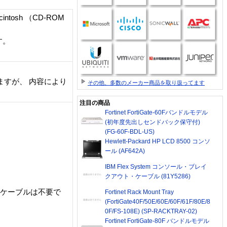
tosh （CD-ROM
す。
ますが、 内容により
その他、多数のメーカー商品を取り扱ってます
注目の商品
Fortinet FortiGate-60Fバンドルモデル
(初年度先出しセンドバック保守付)
(FG-60F-BDL-US)
Hewlett-Packard HP LCD 8500 コンソ
ール (AF642A)
IBM Flex System コンソール・ブレイ
クアウト・ケーブル (81Y5286)
助ケーブルは不要で
Fortinet Rack Mount Tray
(FortiGate40F/50E/60E/60F/61F/80E/8
0F/FS-108E) (SP-RACKTRAY-02)
Fortinet FortiGate-80F バンドルモデル