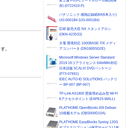
富士通 POS-Cサーマルロール紙(高保
存) (0722410-P)
パナソニック 感熱記録紙B4(6本入り)
UG-0001B4 (UG-0001B4)
応研 販売大臣 NX スタンドアロン
(OKN-423533)
大電 環境対応 1000BASE-T/X メディ
アコンバータ (DN1800SG2E)
ます。
Microsoft Windows Server Standard
2019 16コアライセンス 64bitWin対応
日本語版 5CAL付 DVDパッケージ
(P73-07691)
IDEC AUTO-ID SOLUTIONS バッテリ
ー BP-007 (BP-007)
TP-Link AX1800 壁面埋め込み型 Wi-Fi
6アクセスポイント (EAP615-WALL)
PLAT'HOME OpenBlocks IX9 Debian
10搭載モデル (OBSIX9/D10A)
PLAT'HOME EasyBlocks Syslog 120G
サブスクリプション(保守サービス) 1年