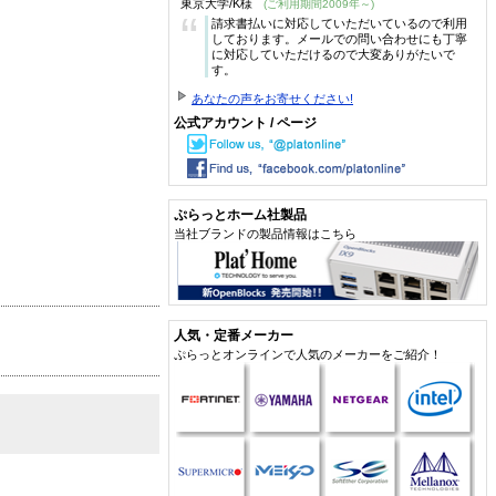
東京大学/K様
(ご利用期間2009年～)
“
請求書払いに対応していただいているので利用
しております。メールでの問い合わせにも丁寧
に対応していただけるので大変ありがたいで
す。
あなたの声をお寄せください!
公式アカウント / ページ
ぷらっとホーム社製品
当社ブランドの製品情報はこちら
人気・定番メーカー
ぷらっとオンラインで人気のメーカーをご紹介！