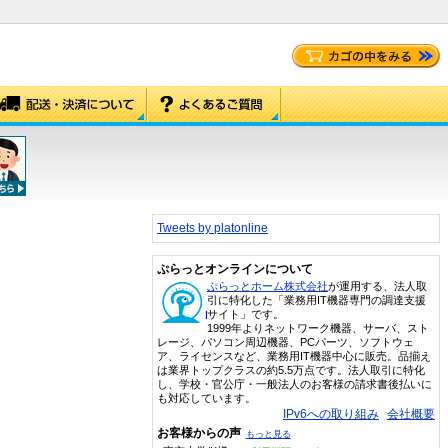
Tweets by platonline
ぷらっとオンラインについて
ぷらっとホーム株式会社
が運用する、法人取
引に特化した「業務用IT機器専門の調達支援
サイト」です。
1999年よりネットワーク機器、サーバ、スト
レージ、パソコン周辺機器、PCパーツ、ソフトウェ
ア、ライセンスなど、業務用IT機器中心に販売。品揃え
は業界トップクラスの約5.5万点です。法人取引に特化
し、学校・官公庁・一般法人のお客様の請求書後払いに
も対応しています。
IPv6への取り組み
会社概要
お客様からの声
もっと見る