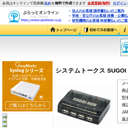
会員はオンラインで見積書(
)を
無料で作成
できます
会員登録(無料)
ログイン
見本
法人のお客様 請求書払いのご案内
学校・官公庁のお客様 校費・公費
研究機関のお客様 科研費払いのご案
システムトークス SUGOI HUB
メ
商
型
保
J
返