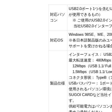
USB2.0ポート1つを含むU
対応パソ
が使用できるもの）
コン
※ ご使用のUSB2.0
当社USB2.0インタ
Windows 98SE、ME、20
対応OS
※各日本語製品版のみユー
サポートを受けかねる場
インターフェイス： USB2.0
最大転送速度： 480Mbps（US
12Mbps（USB 1.1/ Full
1.5Mbps（USB 1.1/ Lo
コネクタ形状： TypeB（
製品仕様
USBバスパワー： 1ポート
使用されるパソコン環境
SUGOI CARDなど
す。
供給可能電力はパソコンお
予めご承知ください。