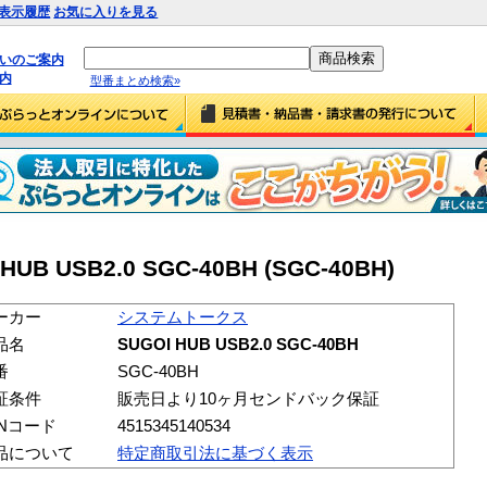
表示履歴
お気に入りを見る
払いのご案内
内
型番まとめ検索»
 USB2.0 SGC-40BH (SGC-40BH)
ーカー
システムトークス
品名
SUGOI HUB USB2.0 SGC-40BH
番
SGC-40BH
証条件
販売日より10ヶ月センドバック保証
ANコード
4515345140534
品について
特定商取引法に基づく表示