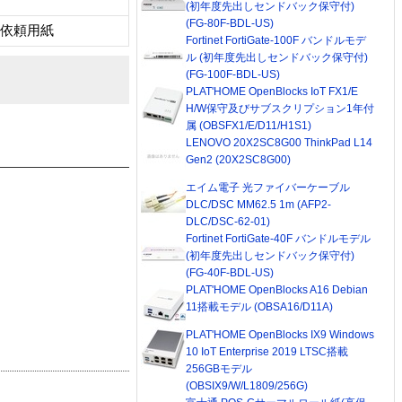
(初年度先出しセンドバック保守付)
(FG-80F-BDL-US)
ト依頼用紙
Fortinet FortiGate-100F バンドルモデ
ル (初年度先出しセンドバック保守付)
(FG-100F-BDL-US)
PLAT'HOME OpenBlocks IoT FX1/E
H/W保守及びサブスクリプション1年付
属 (OBSFX1/E/D11/H1S1)
LENOVO 20X2SC8G00 ThinkPad L14
Gen2 (20X2SC8G00)
エイム電子 光ファイバーケーブル
DLC/DSC MM62.5 1m (AFP2-
DLC/DSC-62-01)
Fortinet FortiGate-40F バンドルモデル
(初年度先出しセンドバック保守付)
(FG-40F-BDL-US)
PLAT'HOME OpenBlocks A16 Debian
11搭載モデル (OBSA16/D11A)
PLAT'HOME OpenBlocks IX9 Windows
10 IoT Enterprise 2019 LTSC搭載
256GBモデル
(OBSIX9/W/L1809/256G)