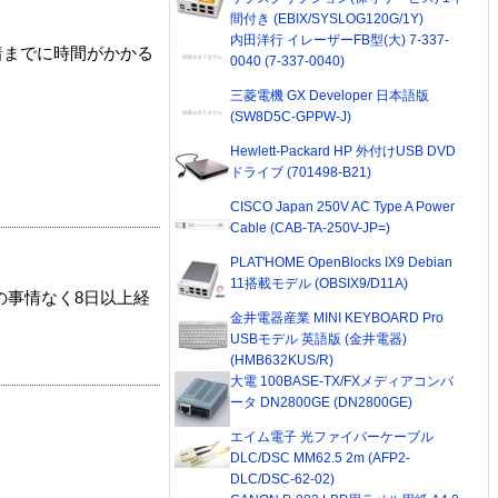
間付き (EBIX/SYSLOG120G/1Y)
内田洋行 イレーザーFB型(大) 7-337-
着までに時間がかかる
0040 (7-337-0040)
三菱電機 GX Developer 日本語版
(SW8D5C-GPPW-J)
Hewlett-Packard HP 外付けUSB DVD
ドライブ (701498-B21)
CISCO Japan 250V AC Type A Power
Cable (CAB-TA-250V-JP=)
PLAT'HOME OpenBlocks IX9 Debian
11搭載モデル (OBSIX9/D11A)
の事情なく8日以上経
金井電器産業 MINI KEYBOARD Pro
USBモデル 英語版 (金井電器)
(HMB632KUS/R)
大電 100BASE-TX/FXメディアコンバ
ータ DN2800GE (DN2800GE)
エイム電子 光ファイバーケーブル
DLC/DSC MM62.5 2m (AFP2-
DLC/DSC-62-02)