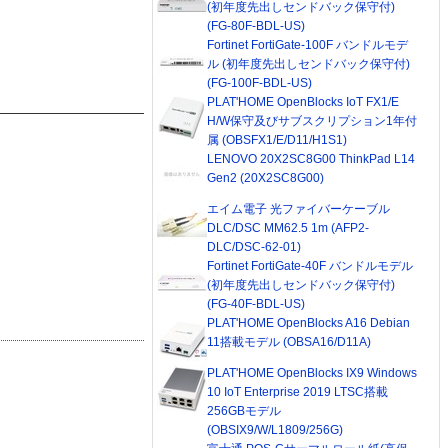
(初年度先出しセンドバック保守付)
(FG-80F-BDL-US)
Fortinet FortiGate-100F バンドルモデ
ル (初年度先出しセンドバック保守付)
(FG-100F-BDL-US)
PLAT'HOME OpenBlocks IoT FX1/E
H/W保守及びサブスクリプション1年付
属 (OBSFX1/E/D11/H1S1)
LENOVO 20X2SC8G00 ThinkPad L14
Gen2 (20X2SC8G00)
エイム電子 光ファイバーケーブル
DLC/DSC MM62.5 1m (AFP2-
DLC/DSC-62-01)
Fortinet FortiGate-40F バンドルモデル
(初年度先出しセンドバック保守付)
(FG-40F-BDL-US)
PLAT'HOME OpenBlocks A16 Debian
11搭載モデル (OBSA16/D11A)
PLAT'HOME OpenBlocks IX9 Windows
10 IoT Enterprise 2019 LTSC搭載
256GBモデル
(OBSIX9/W/L1809/256G)