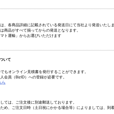
ては、各商品詳細に記載されている発送日にて当社より発送いたし
送は商品がすべて揃ってからの発送となります。
ヤマト運輸」からお選びいただけます
ついて
つでもオンライン見積書を発行することができます。
会員（BizID）への登録が必要です。
ちら
ましては、ご注文後に別途郵送しております。
のため、ご注文日時（土日祝にかかる場合等）によりましては、到