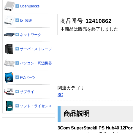
OpenBlocks
商品番号
12410862
IoT関連
本商品は販売を終了しました
ネットワーク
サーバ・ストレージ
パソコン・周辺機器
PCパーツ
関連カテゴリ
サプライ
3C
ソフト・ライセンス
商品説明
3Com SuperStackII PS Hub40 12P