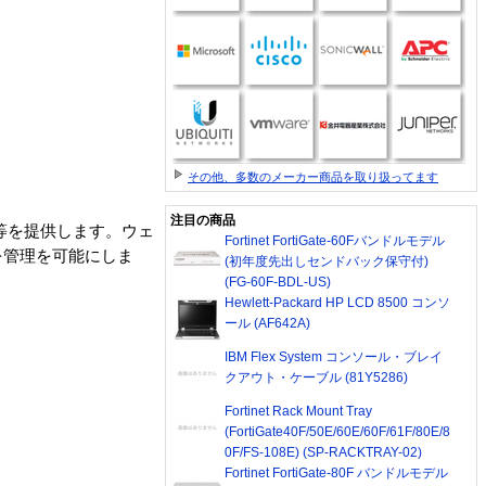
その他、多数のメーカー商品を取り扱ってます
注目の商品
ティ等を提供します。ウェ
Fortinet FortiGate-60Fバンドルモデル
を管理を可能にしま
(初年度先出しセンドバック保守付)
(FG-60F-BDL-US)
Hewlett-Packard HP LCD 8500 コンソ
ール (AF642A)
IBM Flex System コンソール・ブレイ
クアウト・ケーブル (81Y5286)
Fortinet Rack Mount Tray
(FortiGate40F/50E/60E/60F/61F/80E/8
0F/FS-108E) (SP-RACKTRAY-02)
Fortinet FortiGate-80F バンドルモデル