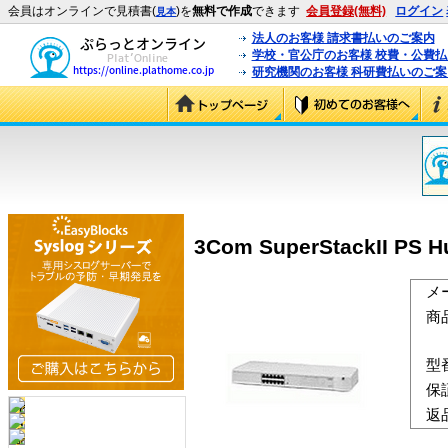
会員はオンラインで見積書(
)を
無料で作成
できます
会員登録(無料)
ログイン
見本
法人のお客様 請求書払いのご案内
学校・官公庁のお客様 校費・公費
研究機関のお客様 科研費払いのご案
3Com SuperStackII PS
メ
商
型
保
返