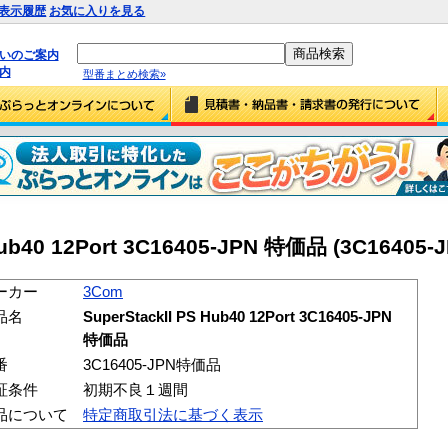
表示履歴
お気に入りを見る
払いのご案内
内
型番まとめ検索»
 Hub40 12Port 3C16405-JPN 特価品 (3C1640
ーカー
3Com
品名
SuperStackII PS Hub40 12Port 3C16405-JPN
特価品
番
3C16405-JPN特価品
証条件
初期不良１週間
品について
特定商取引法に基づく表示