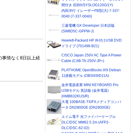
間付き (EBIX/SYSLOG120G/1Y)
内田洋行 イレーザーFB型(大) 7-337-
0040 (7-337-0040)
三菱電機 GX Developer 日本語版
(SW8D5C-GPPW-J)
Hewlett-Packard HP 外付けUSB DVD
ドライブ (701498-B21)
CISCO Japan 250V AC Type A Power
の事情なく8日以上経
Cable (CAB-TA-250V-JP=)
PLAT'HOME OpenBlocks IX9 Debian
11搭載モデル (OBSIX9/D11A)
金井電器産業 MINI KEYBOARD Pro
USBモデル 英語版 (金井電器)
(HMB632KUS/R)
大電 100BASE-TX/FXメディアコンバ
ータ DN2800GE (DN2800GE)
エイム電子 光ファイバーケーブル
DLC/DSC MM62.5 2m (AFP2-
DLC/DSC-62-02)