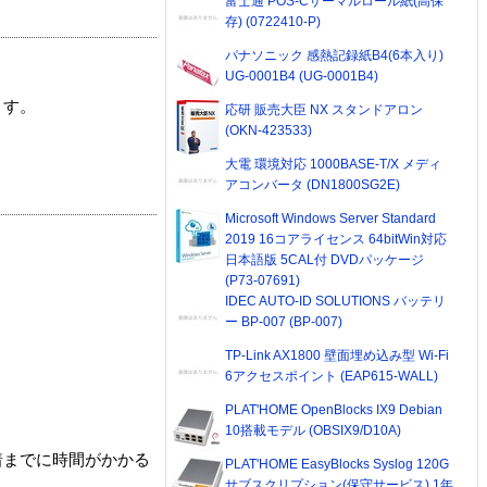
富士通 POS-Cサーマルロール紙(高保
存) (0722410-P)
パナソニック 感熱記録紙B4(6本入り)
UG-0001B4 (UG-0001B4)
ます。
応研 販売大臣 NX スタンドアロン
(OKN-423533)
大電 環境対応 1000BASE-T/X メディ
アコンバータ (DN1800SG2E)
Microsoft Windows Server Standard
2019 16コアライセンス 64bitWin対応
日本語版 5CAL付 DVDパッケージ
(P73-07691)
IDEC AUTO-ID SOLUTIONS バッテリ
ー BP-007 (BP-007)
TP-Link AX1800 壁面埋め込み型 Wi-Fi
6アクセスポイント (EAP615-WALL)
PLAT'HOME OpenBlocks IX9 Debian
10搭載モデル (OBSIX9/D10A)
着までに時間がかかる
PLAT'HOME EasyBlocks Syslog 120G
サブスクリプション(保守サービス) 1年