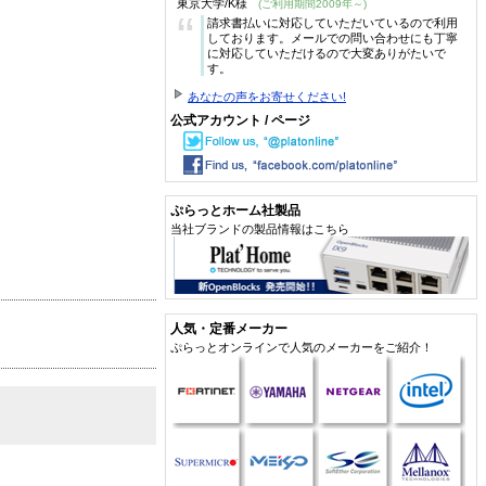
東京大学/K様
(ご利用期間2009年～)
“
請求書払いに対応していただいているので利用
しております。メールでの問い合わせにも丁寧
に対応していただけるので大変ありがたいで
す。
あなたの声をお寄せください!
公式アカウント / ページ
ぷらっとホーム社製品
当社ブランドの製品情報はこちら
人気・定番メーカー
ぷらっとオンラインで人気のメーカーをご紹介！