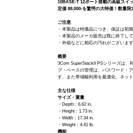
10BASE-T 12ポート搭載の高級ス
定価 88,000-を驚愕の大特価！数
ご注意
・本製品は特価品につき、保証は初
・本製品のメーカ販売は既に終了し
・外箱などに相応の汚れがございま
概要
3Com SuperStackII PS
ブ・ベースの管理は、パスワード・
す。また帯域幅利用を最適化、ネッ
主な仕様
サイズ・重量
・Depth：6.62 in.
・Height：1.73 in.
・Width：17.34 in.
・Weight：4.41 lb.
機能