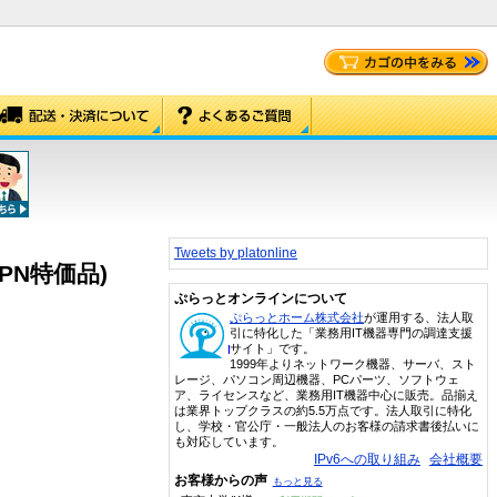
Tweets by platonline
5-JPN特価品)
ぷらっとオンラインについて
ぷらっとホーム株式会社
が運用する、法人取
引に特化した「業務用IT機器専門の調達支援
サイト」です。
1999年よりネットワーク機器、サーバ、スト
レージ、パソコン周辺機器、PCパーツ、ソフトウェ
ア、ライセンスなど、業務用IT機器中心に販売。品揃え
は業界トップクラスの約5.5万点です。法人取引に特化
し、学校・官公庁・一般法人のお客様の請求書後払いに
も対応しています。
IPv6への取り組み
会社概要
お客様からの声
もっと見る