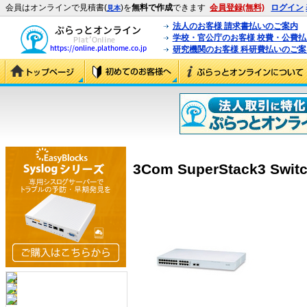
会員はオンラインで見積書(
)を
無料で作成
できます
会員登録(無料)
ログイン
見本
法人のお客様 請求書払いのご案内
学校・官公庁のお客様 校費・公費
研究機関のお客様 科研費払いのご案
3Com SuperStack3 Switc