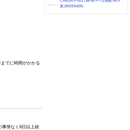
CANON P-002 LBP用ラベル用紙 A4 0
面 (6055A006)
着までに時間がかかる
の事情なく8日以上経