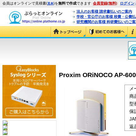
会員はオンラインで見積書(
)を
無料で作成
できます
会員登録(無料)
ログイン
見本
法人のお客様 請求書払いのご案内
学校・官公庁のお客様 校費・公費
研究機関のお客様 科研費払いのご案
Proxim ORiNOCO AP-600
メ
商
型
保
J
返