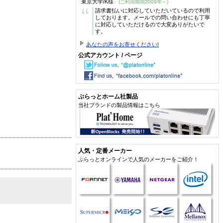
東京大学/K様
(ご利用期間2009年～)
“
請求書払いに対応していただいているので利用
しております。メールでの問い合わせにも丁寧
に対応していただけるので大変ありがたいで
す。
あなたの声をお寄せください!
公式アカウント / ページ
ぷらっとホーム社製品
当社ブランドの製品情報はこちら
人気・定番メーカー
ぷらっとオンラインで人気のメーカーをご紹介！