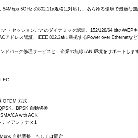
4Mbps 5GHz の802.11a規格に対応し、あらゆる環境で最適な
ザごと・セッションごとのダイナミック認証、152/128/64 bitのW
ドレス認証、IEEE 802.3afに準拠するPower over Ethern
ンドバック修理サービスと、企業の無線LAN 環境をサポートしま
ELEC
OFDM 方式
QPSK、BPSK 自動切換
CA with ACK
ィアンテナ x 1
/9/6 Mbps 自動調整、もしくは固定