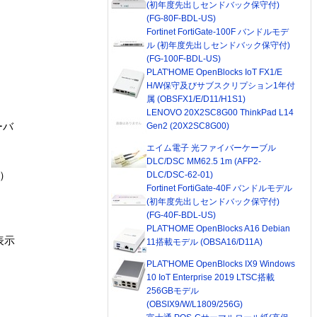
(初年度先出しセンドバック保守付)
(FG-80F-BDL-US)
Fortinet FortiGate-100F バンドルモデ
ル (初年度先出しセンドバック保守付)
(FG-100F-BDL-US)
PLAT'HOME OpenBlocks IoT FX1/E
H/W保守及びサブスクリプション1年付
属 (OBSFX1/E/D11/H1S1)
LENOVO 20X2SC8G00 ThinkPad L14
ーバ
Gen2 (20X2SC8G00)
エイム電子 光ファイバーケーブル
DLC/DSC MM62.5 1m (AFP2-
P）
DLC/DSC-62-01)
Fortinet FortiGate-40F バンドルモデル
(初年度先出しセンドバック保守付)
(FG-40F-BDL-US)
PLAT'HOME OpenBlocks A16 Debian
表示
11搭載モデル (OBSA16/D11A)
PLAT'HOME OpenBlocks IX9 Windows
10 IoT Enterprise 2019 LTSC搭載
256GBモデル
(OBSIX9/W/L1809/256G)