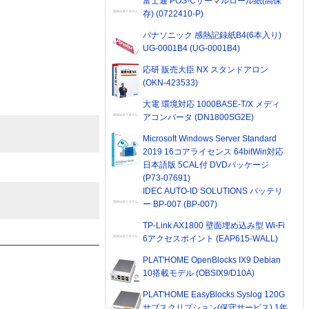
富士通 POS-Cサーマルロール紙(高保
存) (0722410-P)
パナソニック 感熱記録紙B4(6本入り)
UG-0001B4 (UG-0001B4)
応研 販売大臣 NX スタンドアロン
(OKN-423533)
大電 環境対応 1000BASE-T/X メディ
アコンバータ (DN1800SG2E)
Microsoft Windows Server Standard
2019 16コアライセンス 64bitWin対応
日本語版 5CAL付 DVDパッケージ
(P73-07691)
IDEC AUTO-ID SOLUTIONS バッテリ
ー BP-007 (BP-007)
TP-Link AX1800 壁面埋め込み型 Wi-Fi
6アクセスポイント (EAP615-WALL)
PLAT'HOME OpenBlocks IX9 Debian
10搭載モデル (OBSIX9/D10A)
PLAT'HOME EasyBlocks Syslog 120G
サブスクリプション(保守サービス) 1年