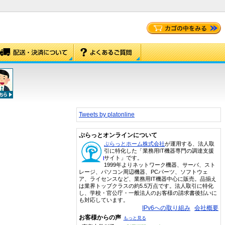
Tweets by platonline
ぷらっとオンラインについて
ぷらっとホーム株式会社
が運用する、法人取
引に特化した「業務用IT機器専門の調達支援
サイト」です。
1999年よりネットワーク機器、サーバ、スト
レージ、パソコン周辺機器、PCパーツ、ソフトウェ
ア、ライセンスなど、業務用IT機器中心に販売。品揃え
は業界トップクラスの約5.5万点です。法人取引に特化
し、学校・官公庁・一般法人のお客様の請求書後払いに
も対応しています。
IPv6への取り組み
会社概要
お客様からの声
もっと見る