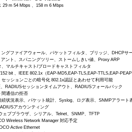
54 Mbps 、158 m 6 Mbps
リングファイアウォール、パケットフィルタ、ブリッジ、DHCPサ
ングツリー、ストームしきい値、Proxy ARP
ャスト/ブロードキャストフィルタ
it 、IEEE 802.1x（EAP-MD5,EAP-TLS,EAP-TTLS,EAP-PEA
の暗号化 802.1x認証とあわせて利用可能
セッションタイムアウト、RADIUSフォールバック
信の拒否
状況表示、パケット統計、Syslog、ログ表示、SNMPアラート
Sアカウンティング
ブブラウザ、シリアル、Telnet、SNMP、TFTP
eless Network Manager 対応予定
tive Ethernet