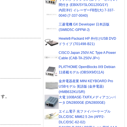
間付き (EBIX/SYSLOG120G/1Y)
内田洋行 イレーザーFB型(大) 7-337-
0040 (7-337-0040)
三菱電機 GX Developer 日本語版
(SW8D5C-GPPW-J)
Hewlett-Packard HP 外付けUSB DVD
ドライブ (701498-B21)
CISCO Japan 250V AC Type A Power
Cable (CAB-TA-250V-JP=)
PLAT'HOME OpenBlocks IX9 Debian
11搭載モデル (OBSIX9/D11A)
金井電器産業 MINI KEYBOARD Pro
USBモデル 英語版 (金井電器)
(HMB632KUS/R)
ます。
大電 100BASE-TX/FXメディアコンバ
ータ DN2800GE (DN2800GE)
エイム電子 光ファイバーケーブル
DLC/DSC MM62.5 2m (AFP2-
DLC/DSC-62-02)