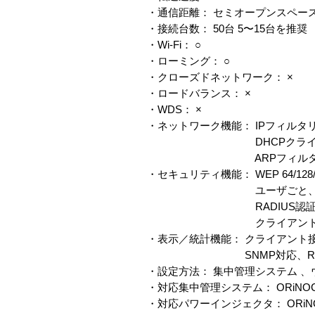
・通信距離： セミオープンスペース 29 m 
・接続台数： 50台 5〜15台を推奨
・Wi-Fi： ○
・ローミング： ○
・クローズドネットワーク： ×
・ロードバランス： ×
・WDS： ×
・ネットワーク機能： IPフィルタ
DHCPクライアント、スパニ
ARPフィルタ、マルチキ
・セキュリティ機能： WEP 64/128/152 b
ユーザごと、セッションごと
RADIUS認証、RADIUS
クライアント間通
・表示／統計機能： クライアント接続
SNMP対応、RADIU
・設定方法： 集中管理システム 、ウェ
・対応集中管理システム： ORiNOCO Wir
・対応パワーインジェクタ： ORiNOCO Ac