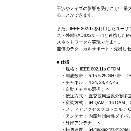
干渉やノイズの影響を受けにくい 最大 5
ることができます。
また、IEEE 802.1xを利用したユー
ス・外部RADIUSサーバと連携したMACア
スネットワークを実現できます。
無償のテクニカルサポート・先出しセ
■
仕様
・規格： IEEE 802.11a OFDM
・周波数帯： 5.15-5.25 GHz帯 – T
・チャネル： 4 34, 38, 42, 46
・自動チャネル選択： ○
・伝送方式： 直交波周波数分割多重 
・変調方式： 64 QAM、16 QAM、
・メディアアクセスプロトコル： CSMA/
・アンテナ： 内蔵無指向性ダイバシテ
・外部アンテナ： ×
・転送速度： 54/48/36/24/18/12