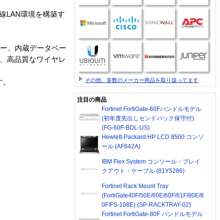
無線LAN環境を構築す
EPキー、内蔵データベー
etなど、高品質なワイヤレ
その他、多数のメーカー商品を取り扱ってます
す。
注目の商品
Fortinet FortiGate-60Fバンドルモデル
(初年度先出しセンドバック保守付)
(FG-60F-BDL-US)
Hewlett-Packard HP LCD 8500 コンソ
ール (AF642A)
IBM Flex System コンソール・ブレイ
クアウト・ケーブル (81Y5286)
Fortinet Rack Mount Tray
(FortiGate40F/50E/60E/60F/61F/80E/8
0F/FS-108E) (SP-RACKTRAY-02)
Fortinet FortiGate-80F バンドルモデル