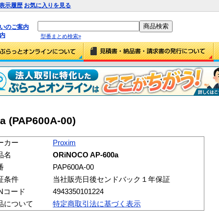
表示履歴
お気に入りを見る
払いのご案内
内
型番まとめ検索»
a (PAP600A-00)
ーカー
Proxim
品名
ORiNOCO AP-600a
番
PAP600A-00
証条件
当社販売日後センドバック１年保証
ANコード
4943350101224
品について
特定商取引法に基づく表示