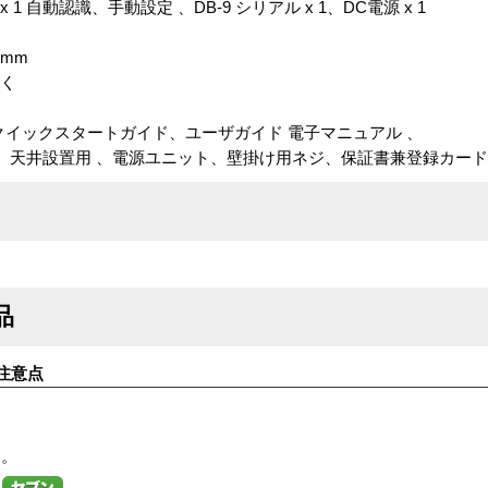
x 1 自動認識、手動設定 、DB-9 シリアル x 1、DC電源 x 1
 mm
除く
イックスタートガイド、ユーザガイド 電子マニュアル 、
置用 、電源ユニット、壁掛け用ネジ、保証書兼登録カード
品
注意点
す。