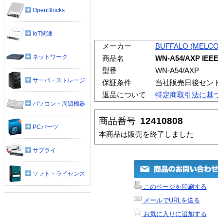
OpenBlocks
IoT関連
メーカー
BUFFALO (MELCO
ネットワーク
商品名
WN-A54/AXP I
型番
WN-A54/AXP
サーバ・ストレージ
保証条件
当社販売日後セン
返品について
特定商取引法に基
パソコン・周辺機器
商品番号
12410808
PCパーツ
本商品は販売を終了しました
サプライ
ソフト・ライセンス
このページを印刷する
メールでURLを送る
お気に入りに追加する