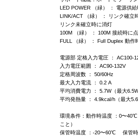
LED POWER （緑） ： 電
LINK/ACT （緑） ： リン
リンク未確立時に消灯
100M （緑） ： 100M 接続時
FULL （緑） ： Full Duplex 
電源部 定格入力電圧 ： AC100-1
入力電圧範囲 ： AC90-132V
定格周波数 ： 50/60Hz
最大入力電流 ： 0.2 A
平均消費電力 ： 5.7W（最大6.5
平均発熱量 ： 4.9kcal/h（最大5.6k
環境条件：動作時温度 ：0〜40℃
こと）
保管時温度 ：-20〜60℃ 保管