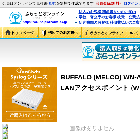
会員はオンラインで見積書(
)を
無料で作成
できます
会員登録(無料)
ログイン
見本
法人のお客様 請求書払いのご案内
学校・官公庁のお客様 校費・公費
研究機関のお客様 科研費払いのご案
BUFFALO (MELCO) WN-A
LANアクセスポイント (WN-