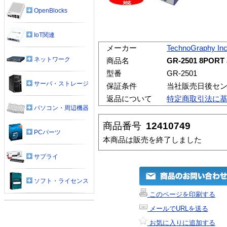
OpenBlocks
IoT関連
メーカー
TechnoGraphy In
ネットワーク
商品名
GR-2501 8PORT
型番
GR-2501
サーバ・ストレージ
保証条件
当社販売日後セ
返品について
特定商取引法に
パソコン・周辺機器
商品番号
12410749
PCパーツ
本商品は販売を終了しました
サプライ
ソフト・ライセンス
このページを印刷する
メールでURLを送る
お気に入りに追加する