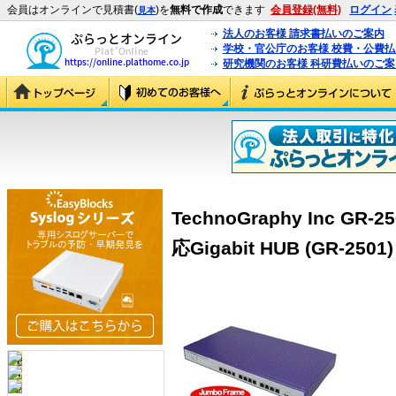
会員はオンラインで見積書(
)を
無料で作成
できます
会員登録(無料)
ログイン
見本
法人のお客様 請求書払いのご案内
学校・官公庁のお客様 校費・公費
研究機関のお客様 科研費払いのご案
TechnoGraphy Inc GR-2
応Gigabit HUB (GR-2501)