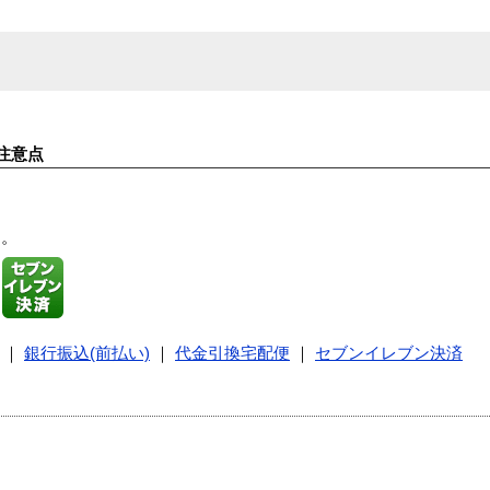
注意点
す。
｜
銀行振込(前払い)
｜
代金引換宅配便
｜
セブンイレブン決済