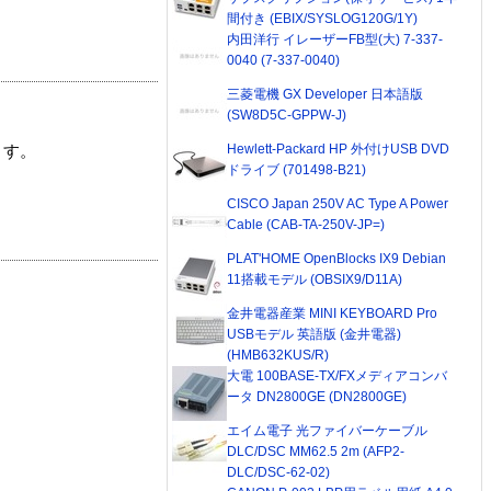
間付き (EBIX/SYSLOG120G/1Y)
内田洋行 イレーザーFB型(大) 7-337-
0040 (7-337-0040)
三菱電機 GX Developer 日本語版
(SW8D5C-GPPW-J)
Hewlett-Packard HP 外付けUSB DVD
ます。
ドライブ (701498-B21)
CISCO Japan 250V AC Type A Power
Cable (CAB-TA-250V-JP=)
PLAT'HOME OpenBlocks IX9 Debian
11搭載モデル (OBSIX9/D11A)
金井電器産業 MINI KEYBOARD Pro
USBモデル 英語版 (金井電器)
(HMB632KUS/R)
大電 100BASE-TX/FXメディアコンバ
ータ DN2800GE (DN2800GE)
エイム電子 光ファイバーケーブル
DLC/DSC MM62.5 2m (AFP2-
DLC/DSC-62-02)