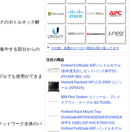
ークのボトルネック解
その他、多数のメーカー商品を取り扱ってます
クの集中する部分からの
注目の商品
Fortinet FortiGate-60Fバンドルモデル
(初年度先出しセンドバック保守付)
ーブルでも使用ができま
(FG-60F-BDL-US)
Hewlett-Packard HP LCD 8500 コンソ
ール (AF642A)
IBM Flex System コンソール・ブレイ
クアウト・ケーブル (81Y5286)
Fortinet Rack Mount Tray
(FortiGate40F/50E/60E/60F/61F/80E/8
0F/FS-108E) (SP-RACKTRAY-02)
ネットワーク全体のパ
Fortinet FortiGate-80F バンドルモデル