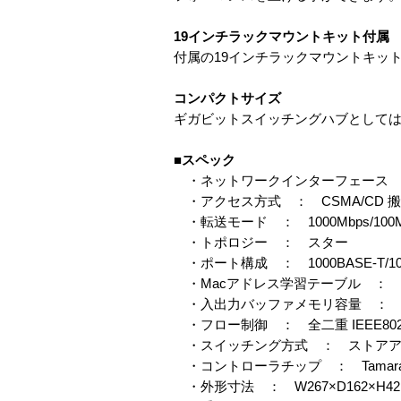
19インチラックマウントキット付属
付属の19インチラックマウントキッ
コンパクトサイズ
ギガビットスイッチングハブとしてはク
■スペック
・ネットワークインターフェース ： 10B
・アクセス方式 ： CSMA/CD 
・転送モード ： 1000Mbps/10
・トポロジー ： スター
・ポート構成 ： 1000BASE-T/100B
・Macアドレス学習テーブル ： 
・入出力バッファメモリ容量 ： 2
・フロー制御 ： 全二重 IEEE802.3
・スイッチング方式 ： ストアア
・コントローラチップ ： Tamarack
・外形寸法 ： W267×D162×H4