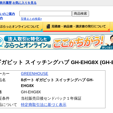
表示履歴
お気に入りを見る
払いのご案内
内
型番まとめ検索»
ギガビット スイッチングハブ GH-EHG8X (GH-E
ーカー
GREENHOUSE
品名
8ポート ギガビット スイッチングハブ GH-
EHG8X
番
GH-EHG8X
証条件
当社販売日後センドバック１年保証
品について
特定商取引法に基づく表示