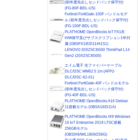
(初年度先出しセンドバック保守付)
(FG-80F-BDL-US)
Fortinet FortiGate-100F バンドルモデ
ル (初年度先出しセンドバック保守付)
(FG-100F-BDL-US)
PLAT'HOME OpenBlocks IoT FX1/E
H/W保守及びサブスクリプション1年付
属 (OBSFX1/E/D11/H1S1)
LENOVO 20X2SC8G00 ThinkPad L14
Gen2 (20X2SC8G00)
エイム電子 光ファイバーケーブル
DLC/DSC MM62.5 1m (AFP2-
DLC/DSC-62-01)
Fortinet FortiGate-40F バンドルモデル
(初年度先出しセンドバック保守付)
(FG-40F-BDL-US)
PLAT'HOME OpenBlocks A16 Debian
11搭載モデル (OBSA16/D11A)
PLAT'HOME OpenBlocks IX9 Windows
10 IoT Enterprise 2019 LTSC搭載
256GBモデル
(OBSIX9/W/L1809/256G)