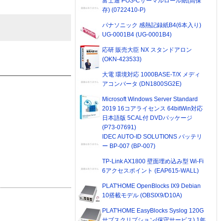
富士通 POS-Cサーマルロール紙(高保
存) (0722410-P)
パナソニック 感熱記録紙B4(6本入り)
UG-0001B4 (UG-0001B4)
応研 販売大臣 NX スタンドアロン
(OKN-423533)
大電 環境対応 1000BASE-T/X メディ
アコンバータ (DN1800SG2E)
Microsoft Windows Server Standard
2019 16コアライセンス 64bitWin対応
日本語版 5CAL付 DVDパッケージ
(P73-07691)
IDEC AUTO-ID SOLUTIONS バッテリ
ー BP-007 (BP-007)
TP-Link AX1800 壁面埋め込み型 Wi-Fi
6アクセスポイント (EAP615-WALL)
PLAT'HOME OpenBlocks IX9 Debian
10搭載モデル (OBSIX9/D10A)
PLAT'HOME EasyBlocks Syslog 120G
サブスクリプション(保守サービス) 1年