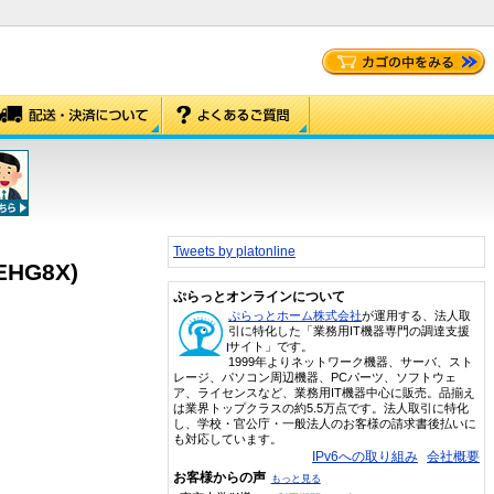
Tweets by platonline
HG8X)
ぷらっとオンラインについて
ぷらっとホーム株式会社
が運用する、法人取
引に特化した「業務用IT機器専門の調達支援
サイト」です。
1999年よりネットワーク機器、サーバ、スト
レージ、パソコン周辺機器、PCパーツ、ソフトウェ
ア、ライセンスなど、業務用IT機器中心に販売。品揃え
は業界トップクラスの約5.5万点です。法人取引に特化
し、学校・官公庁・一般法人のお客様の請求書後払いに
も対応しています。
IPv6への取り組み
会社概要
お客様からの声
もっと見る