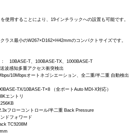
トを使用することにより、19インチラックへの設置も可能です。
ラス最小のW267×D162×H42mmのコンパクトサイズです。
ASE-T、100BASE-TX、1000BASE-T
搬送波感知多重アクセス衝突検出
0Mbps/10Mbpsオートネゴシエーション、全二重/半二重 自動検出
ASE-TX/10BASE-T×8 （全ポートAuto MDI-X対応）
8Kエントリ
56KB
xフローコントロール/半二重 Back Pressure
ンドフォワード
 TC9208M
2mm