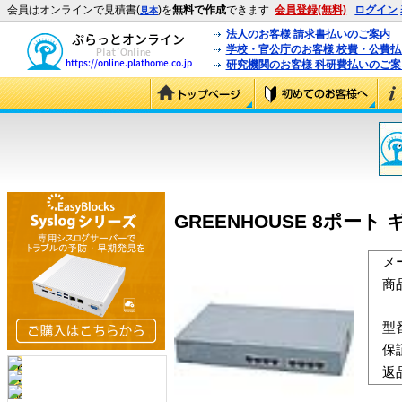
会員はオンラインで見積書(
)を
無料で作成
できます
会員登録(無料)
ログイン
見本
法人のお客様 請求書払いのご案内
学校・官公庁のお客様 校費・公費
研究機関のお客様 科研費払いのご案
GREENHOUSE 8ポート 
メ
商
型
保
返