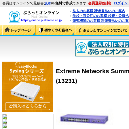
会員はオンラインで見積書(
)を
無料で作成
できます
会員登録(無料)
ログイン
見本
法人のお客様 請求書払いのご案内
学校・官公庁のお客様 校費・公費
研究機関のお客様 科研費払いのご案
Extreme Networks Summ
(13231)