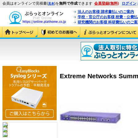
会員はオンラインで見積書(
)を
無料で作成
できます
会員登録(無料)
ログイン
見本
法人のお客様 請求書払いのご案内
学校・官公庁のお客様 校費・公費
研究機関のお客様 科研費払いのご案
Extreme Networks Summi