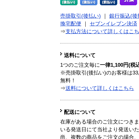
売掛取引(後払い)
｜
銀行振込(後
換宅配便
｜
セブンイレブン決済
⇒
支払方法について詳しくはこ
送料について
1つのご注文毎に
一律1,100円(税
※売掛取引(後払い)のお客様は33
無料！
⇒
送料について詳しくはこちら
配送について
在庫がある場合のご注文につき
いる発送日にて当社より発送い
尚、複数の商品をご注文の場合