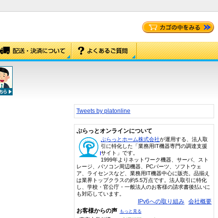
Tweets by platonline
ぷらっとオンラインについて
ぷらっとホーム株式会社
が運用する、法人取
引に特化した「業務用IT機器専門の調達支援
サイト」です。
1999年よりネットワーク機器、サーバ、スト
レージ、パソコン周辺機器、PCパーツ、ソフトウェ
ア、ライセンスなど、業務用IT機器中心に販売。品揃え
は業界トップクラスの約5.5万点です。法人取引に特化
し、学校・官公庁・一般法人のお客様の請求書後払いに
も対応しています。
IPv6への取り組み
会社概要
お客様からの声
もっと見る