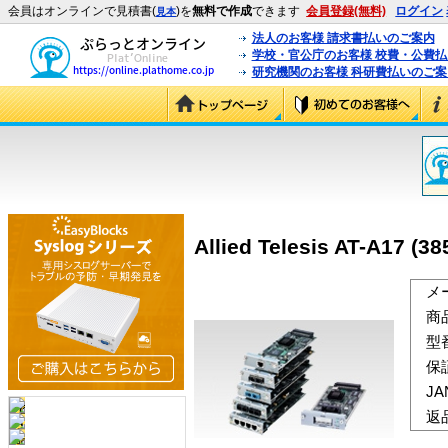
会員はオンラインで見積書(
)を
無料で作成
できます
会員登録(無料)
ログイン
見本
法人のお客様 請求書払いのご案内
学校・官公庁のお客様 校費・公費
研究機関のお客様 科研費払いのご案
Allied Telesis AT-A17 (38
メ
商
型
保
J
返