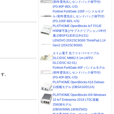
(初年度先出しセンドバック保守付)
(FG-80F-BDL-US)
Fortinet FortiGate-100F バンドルモデ
ル (初年度先出しセンドバック保守付)
(FG-100F-BDL-US)
PLAT'HOME OpenBlocks IoT FX1/E
H/W保守及びサブスクリプション1年付
属 (OBSFX1/E/D11/H1S1)
LENOVO 20X2SC8G00 ThinkPad L14
Gen2 (20X2SC8G00)
エイム電子 光ファイバーケーブル
DLC/DSC MM62.5 1m (AFP2-
DLC/DSC-62-01)
Fortinet FortiGate-40F バンドルモデル
(初年度先出しセンドバック保守付)
ます。
(FG-40F-BDL-US)
PLAT'HOME OpenBlocks A16 Debian
11搭載モデル (OBSA16/D11A)
PLAT'HOME OpenBlocks IX9 Windows
10 IoT Enterprise 2019 LTSC搭載
256GBモデル
(OBSIX9/W/L1809/256G)