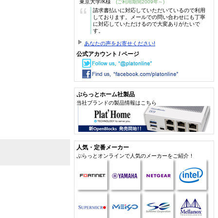
東京大学/K様
(ご利用期間2009年～)
“
請求書払いに対応していただいているので利用
しております。メールでの問い合わせにも丁寧
に対応していただけるので大変ありがたいで
す。
あなたの声をお寄せください!
公式アカウント / ページ
ぷらっとホーム社製品
当社ブランドの製品情報はこちら
人気・定番メーカー
ぷらっとオンラインで人気のメーカーをご紹介！