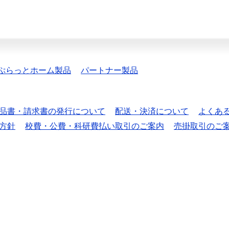
ぷらっとホーム製品
パートナー製品
品書・請求書の発行について
配送・決済について
よくあ
方針
校費・公費・科研費払い取引のご案内
売掛取引のご