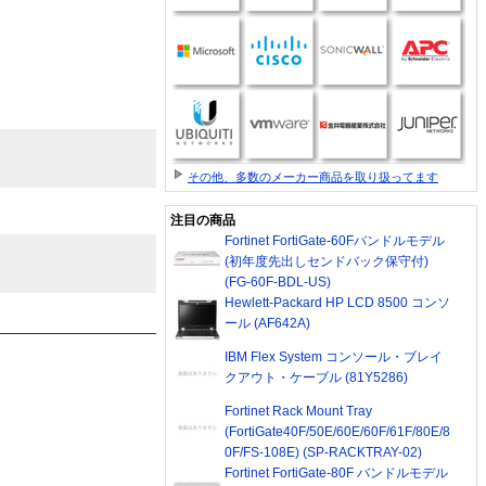
その他、多数のメーカー商品を取り扱ってます
注目の商品
Fortinet FortiGate-60Fバンドルモデル
(初年度先出しセンドバック保守付)
(FG-60F-BDL-US)
Hewlett-Packard HP LCD 8500 コンソ
ール (AF642A)
IBM Flex System コンソール・ブレイ
クアウト・ケーブル (81Y5286)
Fortinet Rack Mount Tray
(FortiGate40F/50E/60E/60F/61F/80E/8
0F/FS-108E) (SP-RACKTRAY-02)
Fortinet FortiGate-80F バンドルモデル