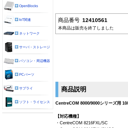
OpenBlocks
商品番号
12410561
IoT関連
本商品は販売を終了しました
ネットワーク
サーバ・ストレージ
パソコン・周辺機器
PCパーツ
商品説明
サプライ
ソフト・ライセンス
CentreCOM 8000/9000シリーズ用 
【対応機種】
・CentreCOM 8216FXL/SC