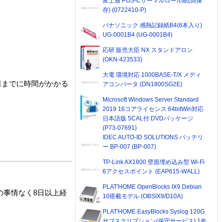
富士通 POS-Cサーマルロール紙(高保
存) (0722410-P)
パナソニック 感熱記録紙B4(6本入り)
UG-0001B4 (UG-0001B4)
応研 販売大臣 NX スタンドアロン
(OKN-423533)
大電 環境対応 1000BASE-T/X メディ
着までに時間がかかる
アコンバータ (DN1800SG2E)
Microsoft Windows Server Standard
2019 16コアライセンス 64bitWin対応
日本語版 5CAL付 DVDパッケージ
(P73-07691)
IDEC AUTO-ID SOLUTIONS バッテリ
ー BP-007 (BP-007)
TP-Link AX1800 壁面埋め込み型 Wi-Fi
6アクセスポイント (EAP615-WALL)
PLAT'HOME OpenBlocks IX9 Debian
の事情なく8日以上経
10搭載モデル (OBSIX9/D10A)
PLAT'HOME EasyBlocks Syslog 120G
サブスクリプション(保守サービス) 1年