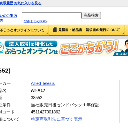
表示履歴
お気に入りを見る
払いのご案内
内
型番まとめ検索»
552)
ーカー
Allied Telesis
品名
AT-A17
番
38552
証条件
当社販売日後センドバック１年保証
ANコード
4511427301862
品について
特定商取引法に基づく表示