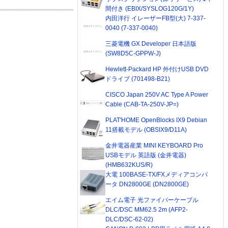
間付き (EBIX/SYSLOG120G/1Y)
内田洋行 イレーザーFB型(大) 7-337-
0040 (7-337-0040)
三菱電機 GX Developer 日本語版
(SW8D5C-GPPW-J)
Hewlett-Packard HP 外付けUSB DVD
ドライブ (701498-B21)
CISCO Japan 250V AC Type A Power
Cable (CAB-TA-250V-JP=)
PLAT'HOME OpenBlocks IX9 Debian
11搭載モデル (OBSIX9/D11A)
金井電器産業 MINI KEYBOARD Pro
USBモデル 英語版 (金井電器)
(HMB632KUS/R)
大電 100BASE-TX/FXメディアコンバ
ータ DN2800GE (DN2800GE)
エイム電子 光ファイバーケーブル
DLC/DSC MM62.5 2m (AFP2-
DLC/DSC-62-02)