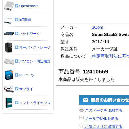
OpenBlocks
IoT関連
メーカー
3Com
ネットワーク
商品名
SuperStack3 Sw
型番
3C17710
サーバ・ストレージ
保証条件
メーカー保証
返品について
特定商取引法に基
パソコン・周辺機器
商品番号
12410559
PCパーツ
本商品は販売を終了しました
サプライ
ソフト・ライセンス
このページを印刷する
メールでURLを送る
お気に入りに追加する