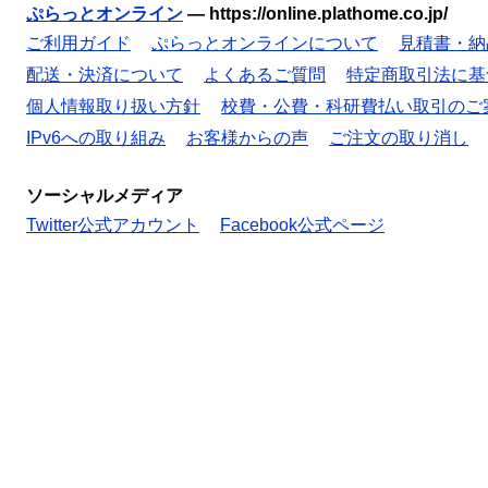
ぷらっとオンライン
—
https://online.plathome.co.jp/
ご利用ガイド
ぷらっとオンラインについて
見積書・納
配送・決済について
よくあるご質問
特定商取引法に基
個人情報取り扱い方針
校費・公費・科研費払い取引のご
IPv6への取り組み
お客様からの声
ご注文の取り消し
ソーシャルメディア
Twitter公式アカウント
Facebook公式ページ