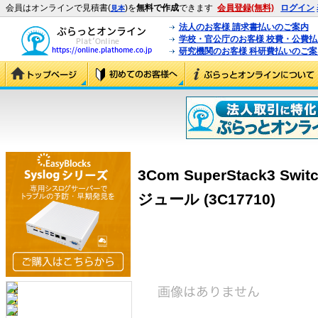
会員はオンラインで見積書(
)を
無料で作成
できます
会員登録(無料)
ログイン
見本
法人のお客様 請求書払いのご案内
学校・官公庁のお客様 校費・公費
研究機関のお客様 科研費払いのご案
3Com SuperStack3 Swi
ジュール (3C17710)