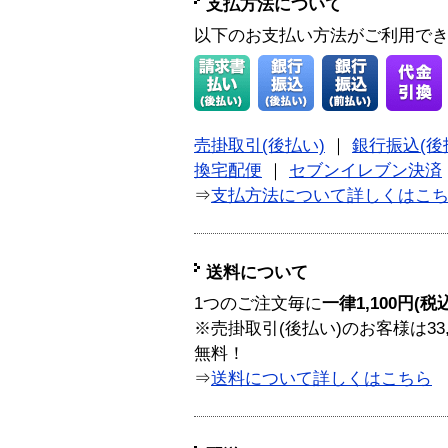
支払方法について
以下のお支払い方法がご利用で
売掛取引(後払い)
｜
銀行振込(後
換宅配便
｜
セブンイレブン決済
⇒
支払方法について詳しくはこ
送料について
1つのご注文毎に
一律1,100円(税
※売掛取引(後払い)のお客様は33
無料！
⇒
送料について詳しくはこちら