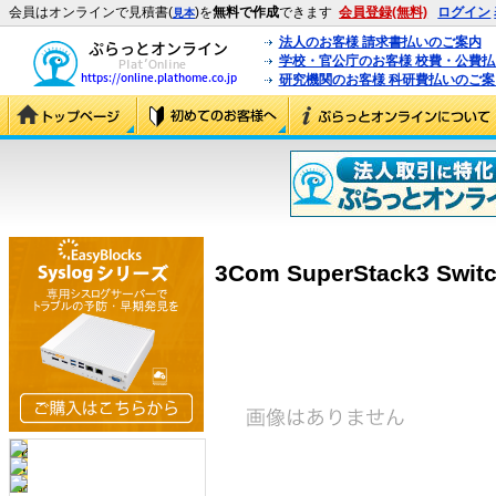
会員はオンラインで見積書(
)を
無料で作成
できます
会員登録(無料)
ログイン
見本
法人のお客様 請求書払いのご案内
学校・官公庁のお客様 校費・公費
研究機関のお客様 科研費払いのご案
3Com SuperStack3 Swit