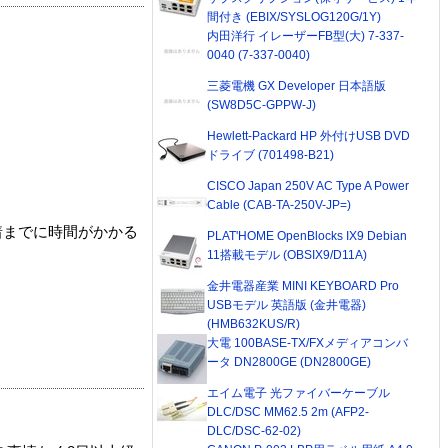
間付き (EBIX/SYSLOG120G/1Y)
内田洋行 イレーザーFB型(大) 7-337-
0040 (7-337-0040)
三菱電機 GX Developer 日本語版
(SW8D5C-GPPW-J)
Hewlett-Packard HP 外付けUSB DVD
ドライブ (701498-B21)
CISCO Japan 250V AC Type A Power
Cable (CAB-TA-250V-JP=)
着までに時間がかかる
PLAT'HOME OpenBlocks IX9 Debian
11搭載モデル (OBSIX9/D11A)
金井電器産業 MINI KEYBOARD Pro
USBモデル 英語版 (金井電器)
(HMB632KUS/R)
大電 100BASE-TX/FXメディアコンバ
ータ DN2800GE (DN2800GE)
エイム電子 光ファイバーケーブル
DLC/DSC MM62.5 2m (AFP2-
DLC/DSC-62-02)