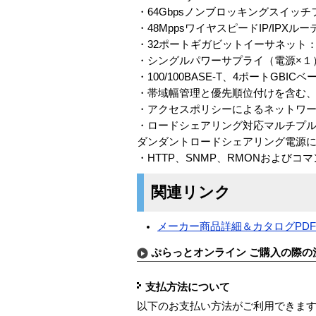
・64Gbpsノンブロッキングスイッ
・48MppsワイヤスピードIP/IPXル
・32ポートギガビットイーサネット：
・シングルパワーサプライ（電源×１
・100/100BASE-T、4ポートGBICベ
・帯域幅管理と優先順位付けを含む、
・アクセスポリシーによるネットワ
・ロードシェアリング対応マルチプルトランク、
ダンダントロードシェアリング電源
・HTTP、SNMP、RMONおよび
関連リンク
メーカー商品詳細＆カタログPD
ぷらっとオンライン ご購入の際の
支払方法について
以下のお支払い方法がご利用できま