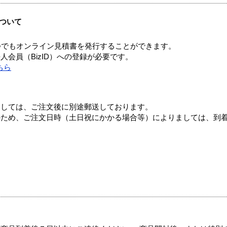
ついて
つでもオンライン見積書を発行することができます。
会員（BizID）への登録が必要です。
ちら
ましては、ご注文後に別途郵送しております。
のため、ご注文日時（土日祝にかかる場合等）によりましては、到