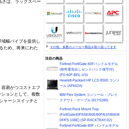
う高さは、ラックスペー
帯域幅パイプを提供し
その他、多数のメーカー商品を取り扱ってます
きるため、将来にわた
注目の商品
Fortinet FortiGate-60Fバンドルモデル
(初年度先出しセンドバック保守付)
(FG-60F-BDL-US)
Hewlett-Packard HP LCD 8500 コンソ
ール (AF642A)
、容易かつコストエフ
ューションとして、複数
IBM Flex System コンソール・ブレイ
クアウト・ケーブル (81Y5286)
ndシャーシスイッチと
Fortinet Rack Mount Tray
(FortiGate40F/50E/60E/60F/61F/80E/8
0F/FS-108E) (SP-RACKTRAY-02)
Fortinet FortiGate-80F バンドルモデル