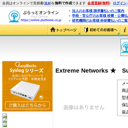
会員はオンラインで見積書(
)を
無料で作成
できます
会員登録(無料)
ログイン
見本
法人のお客様 請求書払いのご案内
学校・官公庁のお客様 校費・公費
研究機関のお客様 科研費払いのご案
Extreme Networks ★ Sum
メ
商
型
保
返