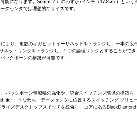
になります。Summit7ｉ のわずか7インチ（17.8cm ）とい
データセンタでは理想的なサイズです。
ションにより、複数のギガビットイーサネットをトランクし、一本の広
ーサネットリンクをトランクし、1 つの論理リンクとすることがで
ズバックボーンの構築が可能です。
により、バックボーン帯域幅の強化や、統合スイッチング環境の構築を
- tier 、すなわち、データセンタに位置するスイッチング ソリ
エンタプライズデスクトップスイッチを統合し、コアにあるBlackDiamo
。