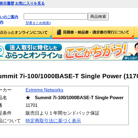
表示履歴
お気に入りを見る
払いのご案内
内
型番まとめ検索»
mit 7i-100/1000BASE-T Single Power (117
ーカー
Extreme Networks
品名
★ Summit 7i-100/1000BASE-T Single Power
番
11701
証条件
販売日より１年間センドバック保証
品について
特定商取引法に基づく表示