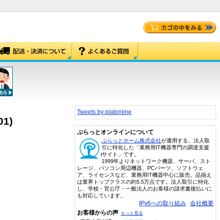
Tweets by platonline
01)
ぷらっとオンラインについて
ぷらっとホーム株式会社
が運用する、法人取
引に特化した「業務用IT機器専門の調達支援
サイト」です。
1999年よりネットワーク機器、サーバ、スト
レージ、パソコン周辺機器、PCパーツ、ソフトウェ
ア、ライセンスなど、業務用IT機器中心に販売。品揃え
は業界トップクラスの約5.5万点です。法人取引に特化
し、学校・官公庁・一般法人のお客様の請求書後払いに
も対応しています。
IPv6への取り組み
会社概要
お客様からの声
もっと見る