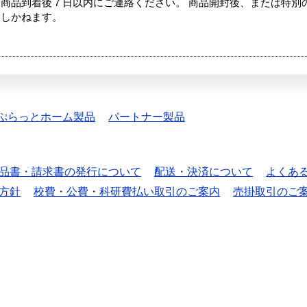
商品到着後７日以内にご連絡ください。 商品開封後、または特別
たしかねます。
ぷらっとホーム製品
パートナー製品
品書・請求書の発行について
配送・決済について
よくあ
方針
校費・公費・科研費払い取引のご案内
売掛取引のご