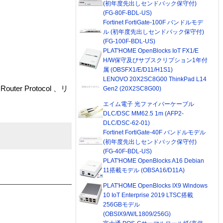
(初年度先出しセンドバック保守付)
(FG-80F-BDL-US)
Fortinet FortiGate-100F バンドルモデ
ル (初年度先出しセンドバック保守付)
(FG-100F-BDL-US)
PLAT'HOME OpenBlocks IoT FX1/E
H/W保守及びサブスクリプション1年付
属 (OBSFX1/E/D11/H1S1)
LENOVO 20X2SC8G00 ThinkPad L14
r Protocol 、リ
Gen2 (20X2SC8G00)
エイム電子 光ファイバーケーブル
DLC/DSC MM62.5 1m (AFP2-
DLC/DSC-62-01)
Fortinet FortiGate-40F バンドルモデル
(初年度先出しセンドバック保守付)
(FG-40F-BDL-US)
PLAT'HOME OpenBlocks A16 Debian
11搭載モデル (OBSA16/D11A)
PLAT'HOME OpenBlocks IX9 Windows
10 IoT Enterprise 2019 LTSC搭載
256GBモデル
(OBSIX9/W/L1809/256G)