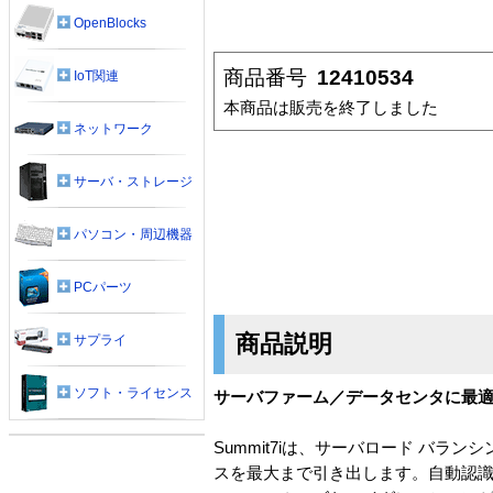
OpenBlocks
商品番号
12410534
IoT関連
本商品は販売を終了しました
ネットワーク
サーバ・ストレージ
パソコン・周辺機器
PCパーツ
商品説明
サプライ
ソフト・ライセンス
サーバファーム／データセンタに最
Summit7iは、サーバロード バ
スを最大まで引き出します。自動認識1