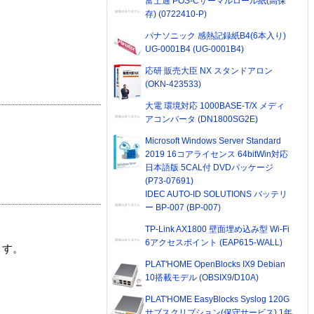
富士通 POS-Cサーマルロール紙(高保
存) (0722410-P)
パナソニック 感熱記録紙B4(6本入り)
UG-0001B4 (UG-0001B4)
応研 販売大臣 NX スタンドアロン
(OKN-423533)
大電 環境対応 1000BASE-T/X メディ
アコンバータ (DN1800SG2E)
Microsoft Windows Server Standard
2019 16コアライセンス 64bitWin対応
日本語版 5CAL付 DVDパッケージ
(P73-07691)
IDEC AUTO-ID SOLUTIONS バッテリ
ー BP-007 (BP-007)
TP-Link AX1800 壁面埋め込み型 Wi-Fi
6アクセスポイント (EAP615-WALL)
ます。
PLAT'HOME OpenBlocks IX9 Debian
10搭載モデル (OBSIX9/D10A)
PLAT'HOME EasyBlocks Syslog 120G
サブスクリプション(保守サービス) 1年