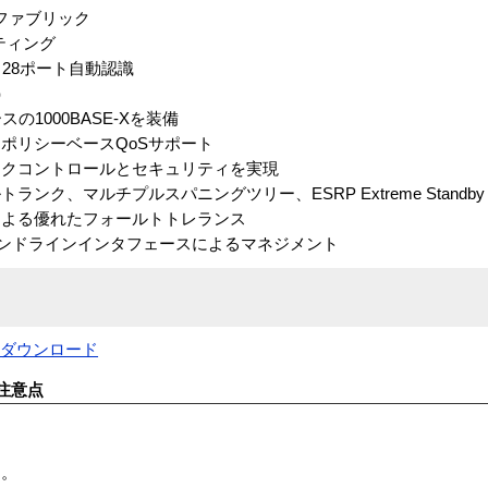
チファブリック
ーティング
28ポート自動認識
）
ースの1000BASE-Xを装備
ポリシーベースQoSサポート
ークコントロールとセキュリティを実現
マルチプルスパニングツリー、ESRP Extreme Standby Route
による優れたフォールトトレランス
コマンドラインインタフェースによるマネジメント
Fダウンロード
注意点
す。