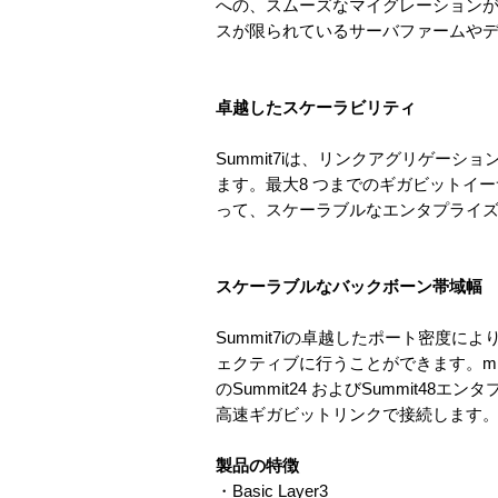
への、スムーズなマイグレーションが可能
スが限られているサーバファームや
卓越したスケーラビリティ
Summit7iは、リンクアグリゲー
ます。最大8 つまでのギガビットイ
って、スケーラブルなエンタプライ
スケーラブルなバックボーン帯域幅
Summit7iの卓越したポート密度
ェクティブに行うことができます。mid
のSummit24 およびSummit48
高速ギガビットリンクで接続します
製品の特徴
・Basic Layer3