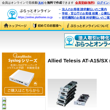
会員はオンラインで見積書(
)を
無料で作成
できます
会員登録(無料)
ログイン
見本
法人のお客様 請求書払いのご案内
学校・官公庁のお客様 校費・公費
研究機関のお客様 科研費払いのご案
Allied Telesis AT-A15/SX 