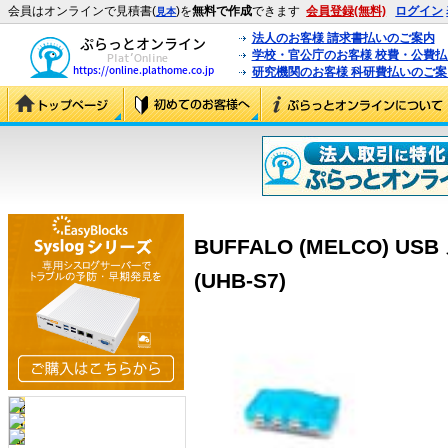
会員はオンラインで見積書(
)を
無料で作成
できます
会員登録(無料)
ログイン
見本
法人のお客様 請求書払いのご案内
学校・官公庁のお客様 校費・公費
研究機関のお客様 科研費払いのご案
BUFFALO (MELCO) 
(UHB-S7)