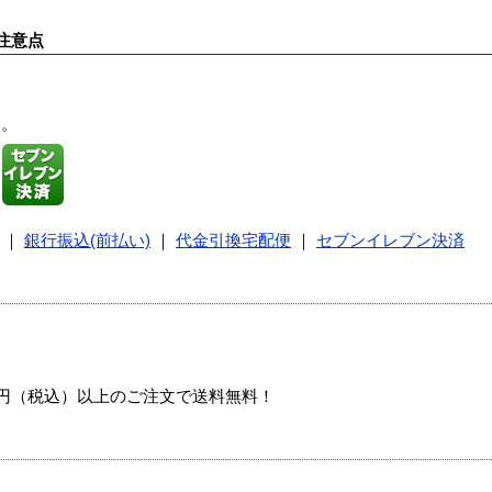
注意点
す。
｜
銀行振込(前払い)
｜
代金引換宅配便
｜
セブンイレブン決済
00円（税込）以上のご注文で送料無料！