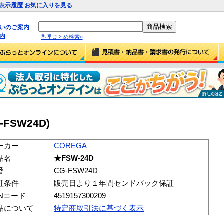
表示履歴
お気に入りを見る
払いのご案内
内
型番まとめ検索»
-FSW24D)
ーカー
COREGA
品名
★FSW-24D
番
CG-FSW24D
証条件
販売日より１年間センドバック保証
ANコード
4519157300209
品について
特定商取引法に基づく表示