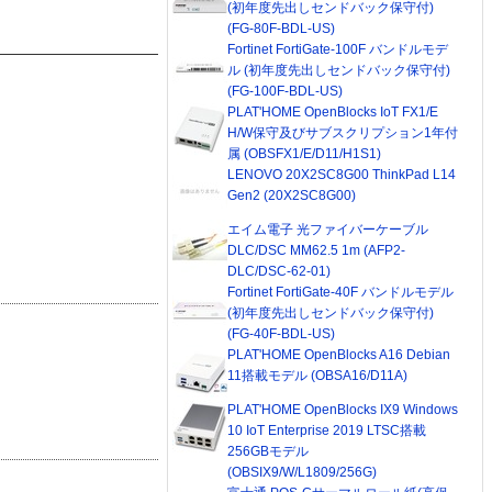
(初年度先出しセンドバック保守付)
(FG-80F-BDL-US)
Fortinet FortiGate-100F バンドルモデ
ル (初年度先出しセンドバック保守付)
(FG-100F-BDL-US)
PLAT'HOME OpenBlocks IoT FX1/E
H/W保守及びサブスクリプション1年付
属 (OBSFX1/E/D11/H1S1)
LENOVO 20X2SC8G00 ThinkPad L14
Gen2 (20X2SC8G00)
エイム電子 光ファイバーケーブル
DLC/DSC MM62.5 1m (AFP2-
DLC/DSC-62-01)
Fortinet FortiGate-40F バンドルモデル
(初年度先出しセンドバック保守付)
(FG-40F-BDL-US)
PLAT'HOME OpenBlocks A16 Debian
11搭載モデル (OBSA16/D11A)
PLAT'HOME OpenBlocks IX9 Windows
10 IoT Enterprise 2019 LTSC搭載
256GBモデル
(OBSIX9/W/L1809/256G)