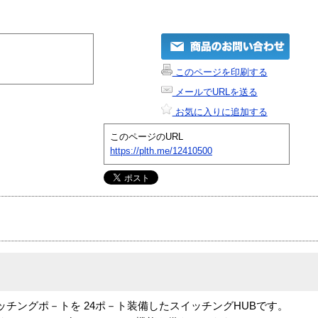
このページを印刷する
メールでURLを送る
お気に入りに追加する
このページのURL
https://plth.me/12410500
10M スイッチングポ－トを 24ポ－ト装備したスイッチングHUBです。