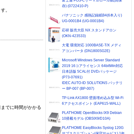
富士通 POS-Cサーマルロール紙(高保
存) (0722410-P)
ます。
パナソニック 感熱記録紙B4(6本入り)
UG-0001B4 (UG-0001B4)
応研 販売大臣 NX スタンドアロン
(OKN-423533)
大電 環境対応 1000BASE-T/X メディ
アコンバータ (DN1800SG2E)
Microsoft Windows Server Standard
2019 16コアライセンス 64bitWin対応
日本語版 5CAL付 DVDパッケージ
(P73-07691)
IDEC AUTO-ID SOLUTIONS バッテリ
ー BP-007 (BP-007)
TP-Link AX1800 壁面埋め込み型 Wi-Fi
6アクセスポイント (EAP615-WALL)
着までに時間がかかる
PLAT'HOME OpenBlocks IX9 Debian
10搭載モデル (OBSIX9/D10A)
PLAT'HOME EasyBlocks Syslog 120G
サブスクリプション(保守サービス) 1年