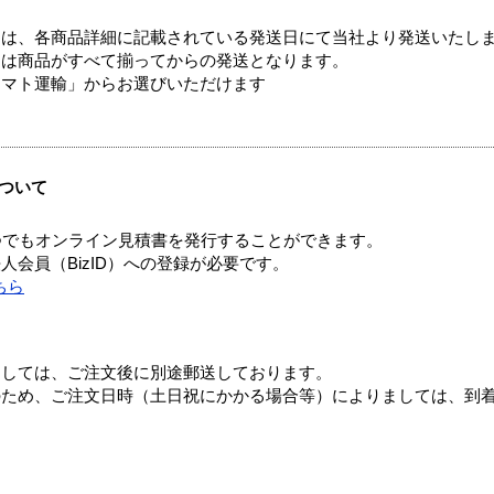
ては、各商品詳細に記載されている発送日にて当社より発送いたし
送は商品がすべて揃ってからの発送となります。
ヤマト運輸」からお選びいただけます
ついて
つでもオンライン見積書を発行することができます。
会員（BizID）への登録が必要です。
ちら
ましては、ご注文後に別途郵送しております。
のため、ご注文日時（土日祝にかかる場合等）によりましては、到