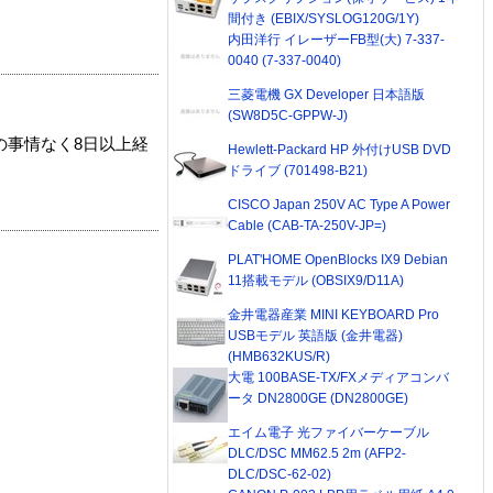
間付き (EBIX/SYSLOG120G/1Y)
内田洋行 イレーザーFB型(大) 7-337-
0040 (7-337-0040)
三菱電機 GX Developer 日本語版
(SW8D5C-GPPW-J)
の事情なく8日以上経
Hewlett-Packard HP 外付けUSB DVD
ドライブ (701498-B21)
CISCO Japan 250V AC Type A Power
Cable (CAB-TA-250V-JP=)
PLAT'HOME OpenBlocks IX9 Debian
11搭載モデル (OBSIX9/D11A)
金井電器産業 MINI KEYBOARD Pro
USBモデル 英語版 (金井電器)
(HMB632KUS/R)
大電 100BASE-TX/FXメディアコンバ
ータ DN2800GE (DN2800GE)
エイム電子 光ファイバーケーブル
DLC/DSC MM62.5 2m (AFP2-
DLC/DSC-62-02)