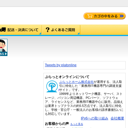
Tweets by platonline
ぷらっとオンラインについて
ぷらっとホーム株式会社
が運用する、法人取
引に特化した「業務用IT機器専門の調達支援
サイト」です。
1999年よりネットワーク機器、サーバ、スト
レージ、パソコン周辺機器、PCパーツ、ソフトウェ
ア、ライセンスなど、業務用IT機器中心に販売。品揃え
は業界トップクラスの約5.5万点です。法人取引に特化
し、学校・官公庁・一般法人のお客様の請求書後払いに
も対応しています。
IPv6への取り組み
会社概要
お客様からの声
もっと見る