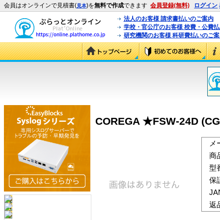
会員はオンラインで見積書(
)を
無料で作成
できます
会員登録(無料)
ログイン
見本
法人のお客様 請求書払いのご案内
学校・官公庁のお客様 校費・公費
研究機関のお客様 科研費払いのご案
COREGA ★FSW-24D (CG
メ
商
型
保
J
返