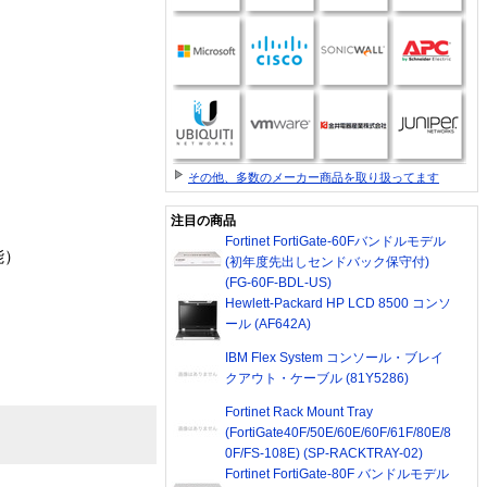
その他、多数のメーカー商品を取り扱ってます
注目の商品
Fortinet FortiGate-60Fバンドルモデル
能）
(初年度先出しセンドバック保守付)
(FG-60F-BDL-US)
Hewlett-Packard HP LCD 8500 コンソ
ール (AF642A)
IBM Flex System コンソール・ブレイ
クアウト・ケーブル (81Y5286)
Fortinet Rack Mount Tray
(FortiGate40F/50E/60E/60F/61F/80E/8
0F/FS-108E) (SP-RACKTRAY-02)
Fortinet FortiGate-80F バンドルモデル