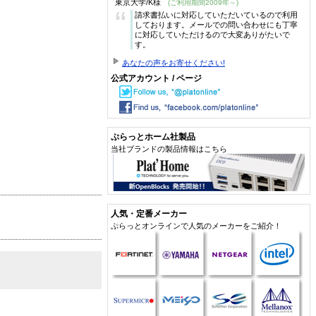
東京大学/K様
(ご利用期間2009年～)
“
請求書払いに対応していただいているので利用
しております。メールでの問い合わせにも丁寧
に対応していただけるので大変ありがたいで
す。
あなたの声をお寄せください!
公式アカウント / ページ
ぷらっとホーム社製品
当社ブランドの製品情報はこちら
人気・定番メーカー
ぷらっとオンラインで人気のメーカーをご紹介！