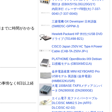
間付き (EBIX/SYSLOG120G/1Y)
内田洋行 イレーザーFB型(大) 7-337-
0040 (7-337-0040)
三菱電機 GX Developer 日本語版
(SW8D5C-GPPW-J)
着までに時間がかかる
Hewlett-Packard HP 外付けUSB DVD
ドライブ (701498-B21)
CISCO Japan 250V AC Type A Power
Cable (CAB-TA-250V-JP=)
PLAT'HOME OpenBlocks IX9 Debian
11搭載モデル (OBSIX9/D11A)
金井電器産業 MINI KEYBOARD Pro
USBモデル 英語版 (金井電器)
(HMB632KUS/R)
の事情なく8日以上経
大電 100BASE-TX/FXメディアコンバ
ータ DN2800GE (DN2800GE)
エイム電子 光ファイバーケーブル
DLC/DSC MM62.5 2m (AFP2-
DLC/DSC-62-02)