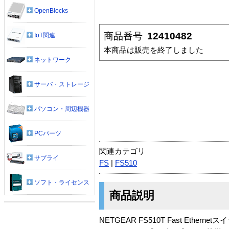
OpenBlocks
商品番号
12410482
IoT関連
本商品は販売を終了しました
ネットワーク
サーバ・ストレージ
パソコン・周辺機器
PCパーツ
関連カテゴリ
サプライ
FS
|
FS510
ソフト・ライセンス
商品説明
NETGEAR FS510T Fast Ethern