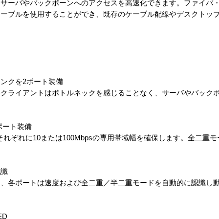
にサーバやバックボーンへのアクセスを高速化できます。ファイバ
ケーブルを使用することができ、既存のケーブル配線やデスクトッ
ンクを2ポート装備
各クライアントはボトルネックを感じることなく、サーバやバック
6ポート装備
れぞれに10または100Mbpsの専用帯域幅を確保します。全二重
認識
し、各ポートは速度および全二重／半二重モードを自動的に認識し
ED