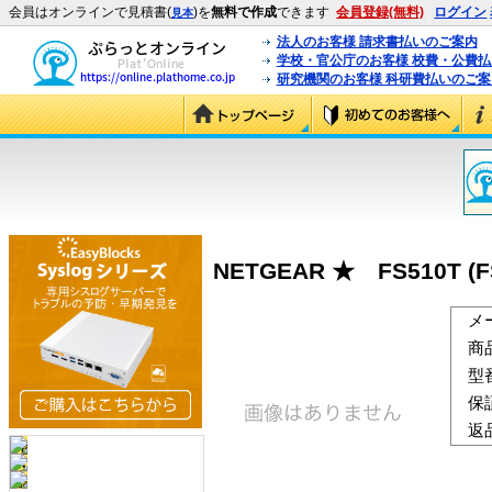
会員はオンラインで見積書(
)を
無料で作成
できます
会員登録(無料)
ログイン
見本
法人のお客様 請求書払いのご案内
学校・官公庁のお客様 校費・公費
研究機関のお客様 科研費払いのご案
NETGEAR ★ FS510T (F
メ
商
型
保
返