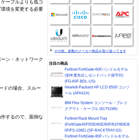
・ケーブルよりも低コ
プ環境を変更する必要
その他、多数のメーカー商品を取り扱ってます
ボーン・ネットワーク
注目の商品
Fortinet FortiGate-60Fバンドルモデル
(初年度先出しセンドバック保守付)
(FG-60F-BDL-US)
Hewlett-Packard HP LCD 8500 コンソ
モードの場合、スルー
ール (AF642A)
IBM Flex System コンソール・ブレイ
クアウト・ケーブル (81Y5286)
動作するので、面倒な
Fortinet Rack Mount Tray
(FortiGate40F/50E/60E/60F/61F/80E/8
0F/FS-108E) (SP-RACKTRAY-02)
Fortinet FortiGate-80F バンドルモデル