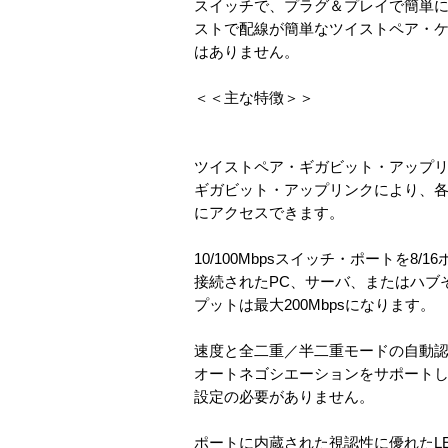
スイッチで、プラグ＆プレイで簡単
ストで配線が簡単なツイストペア・
はありません。
＜＜主な特徴＞＞
ツイストペア・ギガビット・アップリ
ギガビット・アップリンクにより、
にアクセスできます。
10/100Mbpsスイッチ・ポートを8/1
接続されたPC、サーバ、またはハブそ
プットは最大200Mbpsになります。
速度と全二重／半二重モードの自動
オートネゴシエーションをサポート
設定の必要がありません。
ポートに内蔵された視認性に優れたL