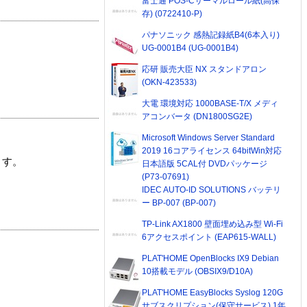
富士通 POS-Cサーマルロール紙(高保
存) (0722410-P)
パナソニック 感熱記録紙B4(6本入り)
UG-0001B4 (UG-0001B4)
応研 販売大臣 NX スタンドアロン
(OKN-423533)
大電 環境対応 1000BASE-T/X メディ
アコンバータ (DN1800SG2E)
Microsoft Windows Server Standard
2019 16コアライセンス 64bitWin対応
ます。
日本語版 5CAL付 DVDパッケージ
(P73-07691)
IDEC AUTO-ID SOLUTIONS バッテリ
ー BP-007 (BP-007)
TP-Link AX1800 壁面埋め込み型 Wi-Fi
6アクセスポイント (EAP615-WALL)
PLAT'HOME OpenBlocks IX9 Debian
10搭載モデル (OBSIX9/D10A)
PLAT'HOME EasyBlocks Syslog 120G
サブスクリプション(保守サービス) 1年