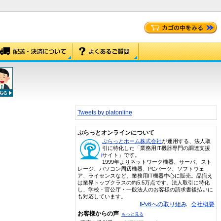
Tweets by platonline
ぷらっとオンラインについて
ぷらっとホーム株式会社
が運用する、法人取
引に特化した「業務用IT機器専門の調達支援
サイト」です。
1999年よりネットワーク機器、サーバ、スト
レージ、パソコン周辺機器、PCパーツ、ソフトウェ
ア、ライセンスなど、業務用IT機器中心に販売。品揃え
は業界トップクラスの約5.5万点です。法人取引に特化
し、学校・官公庁・一般法人のお客様の請求書後払いに
も対応しています。
IPv6への取り組み
会社概要
お客様からの声
もっと見る