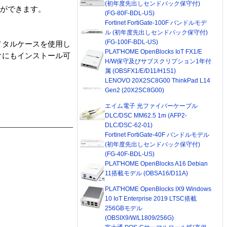
(初年度先出しセンドバック保守付)
ことができます。
(FG-80F-BDL-US)
Fortinet FortiGate-100F バンドルモデ
ル (初年度先出しセンドバック保守付)
(FG-100F-BDL-US)
メタルケースを使用し
PLAT'HOME OpenBlocks IoT FX1/E
クにもインストール可
H/W保守及びサブスクリプション1年付
属 (OBSFX1/E/D11/H1S1)
LENOVO 20X2SC8G00 ThinkPad L14
Gen2 (20X2SC8G00)
エイム電子 光ファイバーケーブル
DLC/DSC MM62.5 1m (AFP2-
DLC/DSC-62-01)
Fortinet FortiGate-40F バンドルモデル
(初年度先出しセンドバック保守付)
(FG-40F-BDL-US)
PLAT'HOME OpenBlocks A16 Debian
11搭載モデル (OBSA16/D11A)
PLAT'HOME OpenBlocks IX9 Windows
10 IoT Enterprise 2019 LTSC搭載
256GBモデル
(OBSIX9/W/L1809/256G)