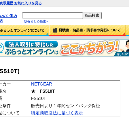
表示履歴
お気に入りを見る
払いのご案内
内
型番まとめ検索»
S510T)
ーカー
NETGEAR
品名
★ FS510T
番
FS510T
証条件
販売日より１年間センドバック保証
品について
特定商取引法に基づく表示