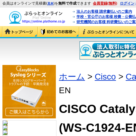
会員はオンラインで見積書(
)を
無料で作成
できます
会員登録(無料)
ログイン
見本
法人のお客様 請求書払いのご案内
学校・官公庁のお客様 校費・公費
研究機関のお客様 科研費払いのご案
ホーム
>
Cisco
>
Ca
EN
CISCO Cataly
(WS-C1924-E