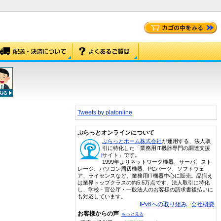
Tweets by platonline
ぷらっとオンラインについて
ぷらっとホーム株式会社
が運用する、法人取
引に特化した「業務用IT機器専門の調達支援
サイト」です。
1999年よりネットワーク機器、サーバ、スト
レージ、パソコン周辺機器、PCパーツ、ソフトウェ
ア、ライセンスなど、業務用IT機器中心に販売。品揃え
は業界トップクラスの約5.5万点です。法人取引に特化
し、学校・官公庁・一般法人のお客様の請求書後払いに
も対応しています。
IPv6への取り組み
会社概要
お客様からの声
もっと見る