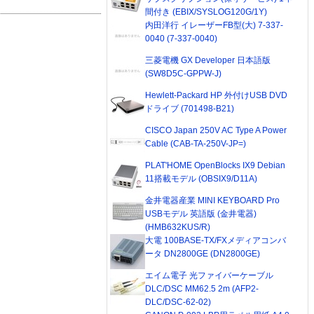
間付き (EBIX/SYSLOG120G/1Y)
内田洋行 イレーザーFB型(大) 7-337-
0040 (7-337-0040)
三菱電機 GX Developer 日本語版
(SW8D5C-GPPW-J)
Hewlett-Packard HP 外付けUSB DVD
ドライブ (701498-B21)
CISCO Japan 250V AC Type A Power
Cable (CAB-TA-250V-JP=)
PLAT'HOME OpenBlocks IX9 Debian
11搭載モデル (OBSIX9/D11A)
金井電器産業 MINI KEYBOARD Pro
USBモデル 英語版 (金井電器)
(HMB632KUS/R)
大電 100BASE-TX/FXメディアコンバ
ータ DN2800GE (DN2800GE)
エイム電子 光ファイバーケーブル
DLC/DSC MM62.5 2m (AFP2-
DLC/DSC-62-02)