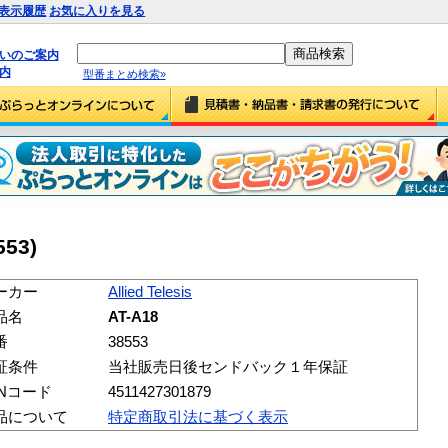
表示履歴
お気に入りを見る
払いのご案内
内
型番まとめ検索»
553)
ーカー
Allied Telesis
品名
AT-A18
番
38553
証条件
当社販売日後センドバック１年保証
ANコード
4511427301879
品について
特定商取引法に基づく表示