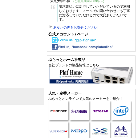
東京大学/K様
(ご利用期間2009年～)
“
請求書払いに対応していただいているので利用
しております。メールでの問い合わせにも丁寧
に対応していただけるので大変ありがたいで
す。
あなたの声をお寄せください!
公式アカウント / ページ
ぷらっとホーム社製品
当社ブランドの製品情報はこちら
人気・定番メーカー
ぷらっとオンラインで人気のメーカーをご紹介！