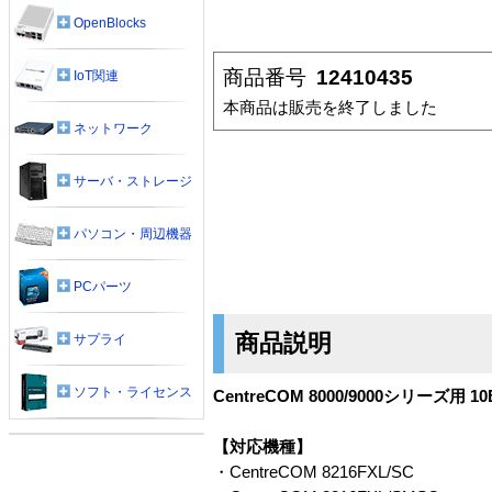
OpenBlocks
商品番号
12410435
IoT関連
本商品は販売を終了しました
ネットワーク
サーバ・ストレージ
パソコン・周辺機器
PCパーツ
商品説明
サプライ
ソフト・ライセンス
CentreCOM 8000/9000シリーズ用 
【対応機種】
・CentreCOM 8216FXL/SC