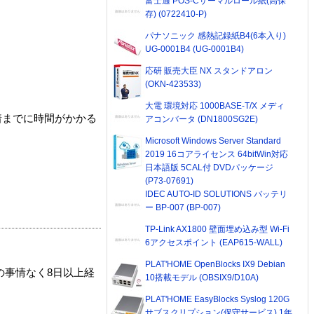
富士通 POS-Cサーマルロール紙(高保
存) (0722410-P)
パナソニック 感熱記録紙B4(6本入り)
UG-0001B4 (UG-0001B4)
応研 販売大臣 NX スタンドアロン
(OKN-423533)
大電 環境対応 1000BASE-T/X メディ
着までに時間がかかる
アコンバータ (DN1800SG2E)
Microsoft Windows Server Standard
2019 16コアライセンス 64bitWin対応
日本語版 5CAL付 DVDパッケージ
(P73-07691)
IDEC AUTO-ID SOLUTIONS バッテリ
ー BP-007 (BP-007)
TP-Link AX1800 壁面埋め込み型 Wi-Fi
6アクセスポイント (EAP615-WALL)
PLAT'HOME OpenBlocks IX9 Debian
の事情なく8日以上経
10搭載モデル (OBSIX9/D10A)
PLAT'HOME EasyBlocks Syslog 120G
サブスクリプション(保守サービス) 1年