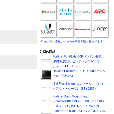
その他、多数のメーカー商品を取り扱ってます
注目の商品
Fortinet FortiGate-60Fバンドルモデル
(初年度先出しセンドバック保守付)
(FG-60F-BDL-US)
Hewlett-Packard HP LCD 8500 コンソ
ール (AF642A)
IBM Flex System コンソール・ブレイ
クアウト・ケーブル (81Y5286)
Fortinet Rack Mount Tray
(FortiGate40F/50E/60E/60F/61F/80E/8
0F/FS-108E) (SP-RACKTRAY-02)
Fortinet FortiGate-80F バンドルモデル