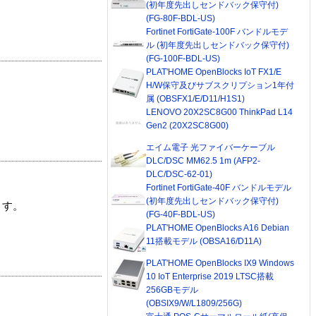
(初年度先出しセンドバック保守付)
(FG-80F-BDL-US)
Fortinet FortiGate-100F バンドルモデ
ル (初年度先出しセンドバック保守付)
(FG-100F-BDL-US)
PLAT'HOME OpenBlocks IoT FX1/E
H/W保守及びサブスクリプション1年付
属 (OBSFX1/E/D11/H1S1)
LENOVO 20X2SC8G00 ThinkPad L14
Gen2 (20X2SC8G00)
エイム電子 光ファイバーケーブル
DLC/DSC MM62.5 1m (AFP2-
DLC/DSC-62-01)
Fortinet FortiGate-40F バンドルモデル
(初年度先出しセンドバック保守付)
ます。
(FG-40F-BDL-US)
PLAT'HOME OpenBlocks A16 Debian
11搭載モデル (OBSA16/D11A)
PLAT'HOME OpenBlocks IX9 Windows
10 IoT Enterprise 2019 LTSC搭載
256GBモデル
(OBSIX9/W/L1809/256G)