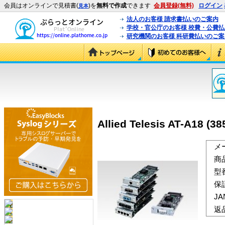
会員はオンラインで見積書(
)を
無料で作成
できます
会員登録(無料)
ログイン
見本
法人のお客様 請求書払いのご案内
学校・官公庁のお客様 校費・公費
研究機関のお客様 科研費払いのご案
Allied Telesis AT-A18 (38
メ
商
型
保
J
返