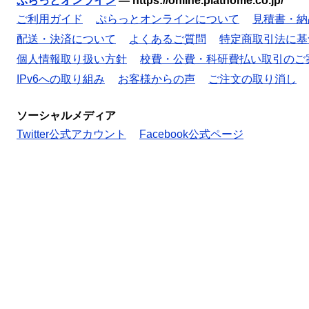
ぷらっとオンライン
—
https://online.plathome.co.jp/
ご利用ガイド
ぷらっとオンラインについて
見積書・納
配送・決済について
よくあるご質問
特定商取引法に基
個人情報取り扱い方針
校費・公費・科研費払い取引のご
IPv6への取り組み
お客様からの声
ご注文の取り消し
ソーシャルメディア
Twitter公式アカウント
Facebook公式ページ