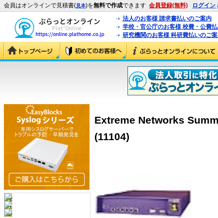
会員はオンラインで見積書(
)を
無料で作成
できます
会員登録(無料)
ログイン
見本
法人のお客様 請求書払いのご案内
学校・官公庁のお客様 校費・公費
研究機関のお客様 科研費払いのご案
Extreme Networks Summi
(11104)