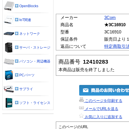
OpenBlocks
メーカー
3Com
IoT関連
商品名
★3C16910
型番
3C16910
ネットワーク
保証条件
販売日より
返品について
特定商取引
サーバ・ストレージ
商品番号
12410283
パソコン・周辺機器
本商品は販売を終了しました
PCパーツ
サプライ
このページを印刷する
ソフト・ライセンス
メールでURLを送る
お気に入りに追加する
このページのURL