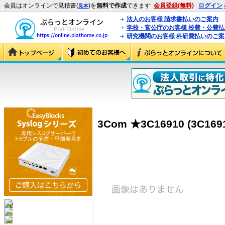
会員はオンラインで見積書(
)を
無料で作成
できます
会員登録(無料)
ログイン
見本
法人のお客様 請求書払いのご案内
学校・官公庁のお客様 校費・公費
研究機関のお客様 科研費払いのご案
3Com ★3C16910 (3C169