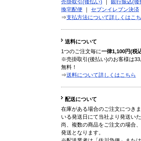
売掛取引(後払い)
｜
銀行振込(後
換宅配便
｜
セブンイレブン決済
⇒
支払方法について詳しくはこ
送料について
1つのご注文毎に
一律1,100円(税
※売掛取引(後払い)のお客様は33
無料！
⇒
送料について詳しくはこちら
配送について
在庫がある場合のご注文につき
いる発送日にて当社より発送い
尚、複数の商品をご注文の場合
発送となります。
※配送業者は「佐川急便」また