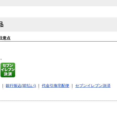
品
注意点
す。
｜
銀行振込(前払い)
｜
代金引換宅配便
｜
セブンイレブン決済