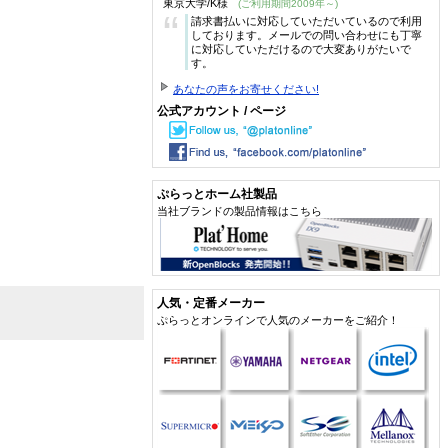
東京大学/K様
(ご利用期間2009年～)
“
請求書払いに対応していただいているので利用
しております。メールでの問い合わせにも丁寧
に対応していただけるので大変ありがたいで
す。
あなたの声をお寄せください!
公式アカウント / ページ
ぷらっとホーム社製品
当社ブランドの製品情報はこちら
人気・定番メーカー
ぷらっとオンラインで人気のメーカーをご紹介！