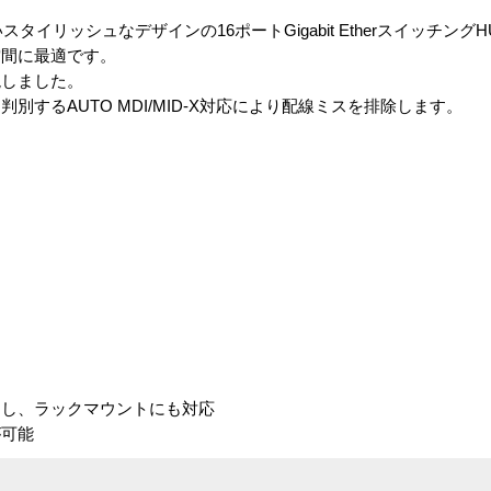
イリッシュなデザインの16ポートGigabit Etherスイッチング
空間に最適です。
現しました。
するAUTO MDI/MID-X対応により配線ミスを排除します。
梱し、ラックマウントにも対応
が可能