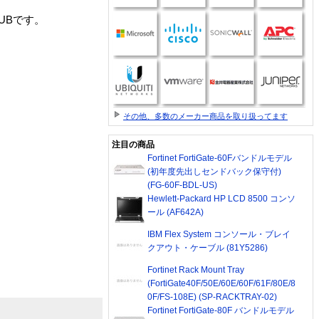
HUBです。
その他、多数のメーカー商品を取り扱ってます
注目の商品
Fortinet FortiGate-60Fバンドルモデル
(初年度先出しセンドバック保守付)
(FG-60F-BDL-US)
Hewlett-Packard HP LCD 8500 コンソ
ール (AF642A)
IBM Flex System コンソール・ブレイ
クアウト・ケーブル (81Y5286)
Fortinet Rack Mount Tray
(FortiGate40F/50E/60E/60F/61F/80E/8
0F/FS-108E) (SP-RACKTRAY-02)
Fortinet FortiGate-80F バンドルモデル