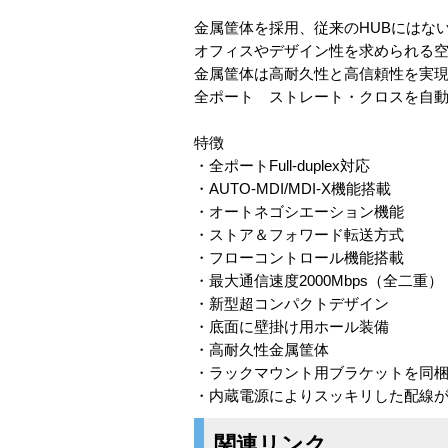
金属筐体を採用、従来のHUBにはないスタ
オフィスやデザイン性を求められる
金属筐体は高耐久性と高信頼性を実
全ポート ストレート・クロスを自動判別
特徴
・全ポートFull-duplex対応
・AUTO-MDI/MDI-X機能搭載
・オートネゴシエーション機能
・ストア＆フォワード転送方式
・フローコントロール機能搭載
・最大通信速度2000Mbps（全二重）
・新型超コンパクトデザイン
・底面に壁掛け用ホール装備
・高耐久性金属筐体
・ラックマウント用ブラケットを同
・内蔵電源によりスッキリした配線
関連リンク