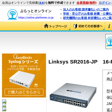
会員はオンラインで見積書(
)を
無料で作成
できます
会員登録(無料)
ログイン
見本
法人のお客様 請求書払いのご案内
学校・官公庁のお客様 校費・公費
研究機関のお客様 科研費払いのご案
Linksys SR2016-JP 16-Po
メ
商
型
保
J
返