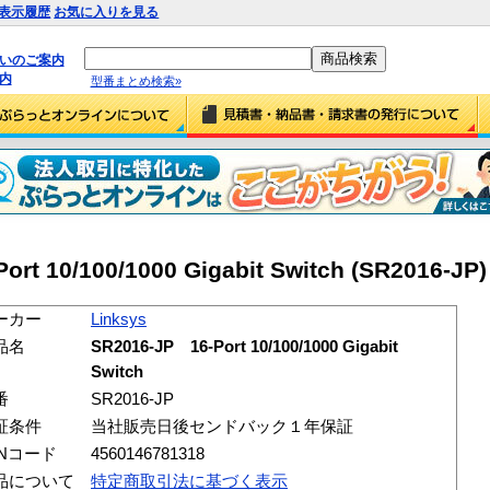
表示履歴
お気に入りを見る
払いのご案内
内
型番まとめ検索»
rt 10/100/1000 Gigabit Switch (SR2016-JP)
ーカー
Linksys
品名
SR2016-JP 16-Port 10/100/1000 Gigabit
Switch
番
SR2016-JP
証条件
当社販売日後センドバック１年保証
ANコード
4560146781318
品について
特定商取引法に基づく表示