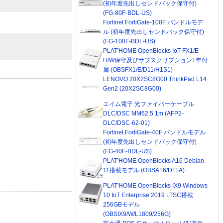
(初年度先出しセンドバック保守付)
(FG-80F-BDL-US)
Fortinet FortiGate-100F バンドルモデ
ル (初年度先出しセンドバック保守付)
(FG-100F-BDL-US)
PLAT'HOME OpenBlocks IoT FX1/E
H/W保守及びサブスクリプション1年付
属 (OBSFX1/E/D11/H1S1)
LENOVO 20X2SC8G00 ThinkPad L14
Gen2 (20X2SC8G00)
エイム電子 光ファイバーケーブル
DLC/DSC MM62.5 1m (AFP2-
DLC/DSC-62-01)
Fortinet FortiGate-40F バンドルモデル
(初年度先出しセンドバック保守付)
(FG-40F-BDL-US)
PLAT'HOME OpenBlocks A16 Debian
11搭載モデル (OBSA16/D11A)
PLAT'HOME OpenBlocks IX9 Windows
10 IoT Enterprise 2019 LTSC搭載
256GBモデル
(OBSIX9/W/L1809/256G)