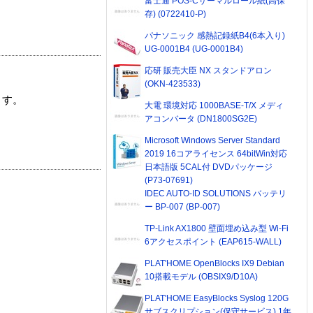
富士通 POS-Cサーマルロール紙(高保
存) (0722410-P)
パナソニック 感熱記録紙B4(6本入り)
UG-0001B4 (UG-0001B4)
応研 販売大臣 NX スタンドアロン
(OKN-423533)
ます。
大電 環境対応 1000BASE-T/X メディ
アコンバータ (DN1800SG2E)
Microsoft Windows Server Standard
2019 16コアライセンス 64bitWin対応
日本語版 5CAL付 DVDパッケージ
(P73-07691)
IDEC AUTO-ID SOLUTIONS バッテリ
ー BP-007 (BP-007)
TP-Link AX1800 壁面埋め込み型 Wi-Fi
6アクセスポイント (EAP615-WALL)
PLAT'HOME OpenBlocks IX9 Debian
10搭載モデル (OBSIX9/D10A)
PLAT'HOME EasyBlocks Syslog 120G
サブスクリプション(保守サービス) 1年