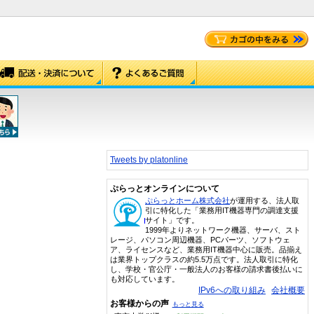
Tweets by platonline
ぷらっとオンラインについて
ぷらっとホーム株式会社
が運用する、法人取
引に特化した「業務用IT機器専門の調達支援
サイト」です。
1999年よりネットワーク機器、サーバ、スト
レージ、パソコン周辺機器、PCパーツ、ソフトウェ
ア、ライセンスなど、業務用IT機器中心に販売。品揃え
は業界トップクラスの約5.5万点です。法人取引に特化
し、学校・官公庁・一般法人のお客様の請求書後払いに
も対応しています。
IPv6への取り組み
会社概要
お客様からの声
もっと見る