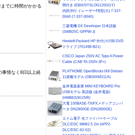
間付き (EBIX/SYSLOG120G/1Y)
着までに時間がかかる
内田洋行 イレーザーFB型(大) 7-337-
0040 (7-337-0040)
三菱電機 GX Developer 日本語版
(SW8D5C-GPPW-J)
Hewlett-Packard HP 外付けUSB DVD
ドライブ (701498-B21)
CISCO Japan 250V AC Type A Power
Cable (CAB-TA-250V-JP=)
PLAT'HOME OpenBlocks IX9 Debian
の事情なく8日以上経
11搭載モデル (OBSIX9/D11A)
金井電器産業 MINI KEYBOARD Pro
USBモデル 英語版 (金井電器)
(HMB632KUS/R)
大電 100BASE-TX/FXメディアコンバ
ータ DN2800GE (DN2800GE)
エイム電子 光ファイバーケーブル
DLC/DSC MM62.5 2m (AFP2-
DLC/DSC-62-02)