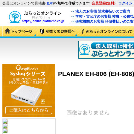
会員はオンラインで見積書(
)を
無料で作成
できます
会員登録(無料)
ログイン
見本
法人のお客様 請求書払いのご案内
学校・官公庁のお客様 校費・公費
研究機関のお客様 科研費払いのご案
PLANEX EH-806 (EH-806