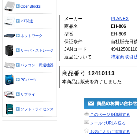
OpenBlocks
メーカー
PLANEX
IoT関連
商品名
EH-806
型番
EH-806
ネットワーク
保証条件
当社販売日
JANコード
4941250011
サーバ・ストレージ
返品について
特定商取引
パソコン・周辺機器
商品番号
12410113
PCパーツ
本商品は販売を終了しました
サプライ
ソフト・ライセンス
このページを印刷する
メールでURLを送る
お気に入りに追加する