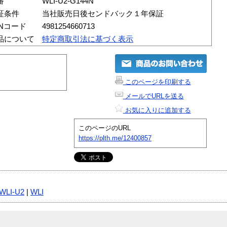
番
WLI-U2-G144N
証条件
当社販売日後センドバック１年保証
ANコード
4981254660713
品について
特定商取引法に基づく表示
このページを印刷する
メールでURLを送る
お気に入りに追加する
このページのURL
https://plth.me/12400857
WLI-U2
|
WLI