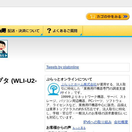
Tweets by platonline
プタ (WLI-U2-
ぷらっとオンラインについて
ぷらっとホーム株式会社
が運用する、法人取
引に特化した「業務用IT機器専門の調達支援
サイト」です。
1999年よりネットワーク機器、サーバ、スト
レージ、パソコン周辺機器、PCパーツ、ソフトウェ
ア、ライセンスなど、業務用IT機器中心に販売。品揃え
は業界トップクラスの約5.5万点です。法人取引に特化
し、学校・官公庁・一般法人のお客様の請求書後払いに
も対応しています。
IPv6への取り組み
会社概要
お客様からの声
もっと見る