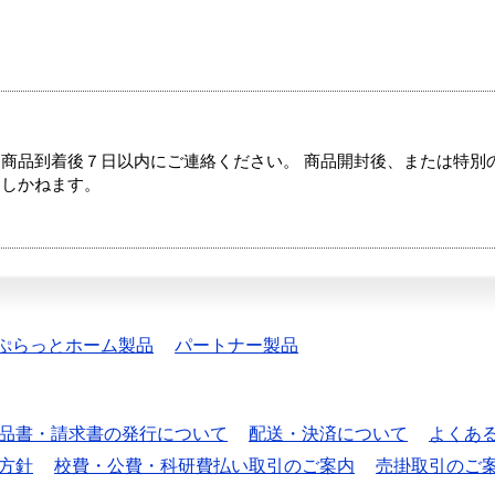
商品到着後７日以内にご連絡ください。 商品開封後、または特別
たしかねます。
ぷらっとホーム製品
パートナー製品
品書・請求書の発行について
配送・決済について
よくあ
方針
校費・公費・科研費払い取引のご案内
売掛取引のご