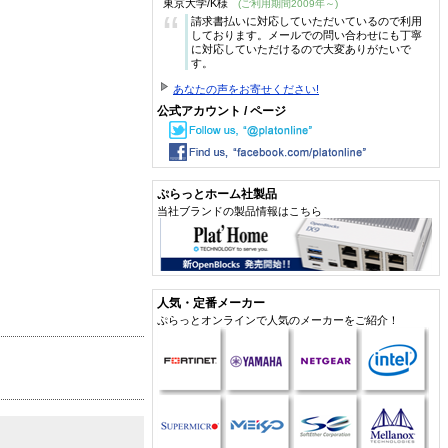
東京大学/K様
(ご利用期間2009年～)
“
請求書払いに対応していただいているので利用
しております。メールでの問い合わせにも丁寧
に対応していただけるので大変ありがたいで
す。
あなたの声をお寄せください!
公式アカウント / ページ
ぷらっとホーム社製品
当社ブランドの製品情報はこちら
人気・定番メーカー
ぷらっとオンラインで人気のメーカーをご紹介！