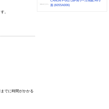
CANON P-002 LBP用ラベル用紙 A4 0
面 (6055A006)
ます。
着までに時間がかかる