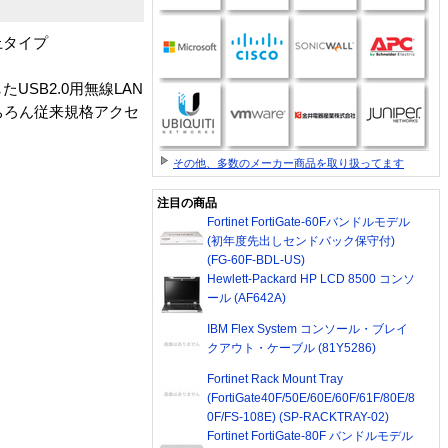
上タイプ
USB2.0用無線LAN
。もちろん従来規格アクセ
その他、多数のメーカー商品を取り扱ってます
注目の商品
Fortinet FortiGate-60Fバンドルモデル
(初年度先出しセンドバック保守付)
(FG-60F-BDL-US)
Hewlett-Packard HP LCD 8500 コンソ
ール (AF642A)
IBM Flex System コンソール・ブレイ
クアウト・ケーブル (81Y5286)
Fortinet Rack Mount Tray
(FortiGate40F/50E/60E/60F/61F/80E/8
0F/FS-108E) (SP-RACKTRAY-02)
Fortinet FortiGate-80F バンドルモデル