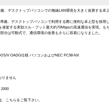
2.11n準拠、デスクトップパソコンでの無線LAN環境を大きく改善する卓
02.11n準拠、デスクトップパソコンで利用する際に便利な卓上型を採用した
Mbps を凌駕する実効スル－プット最大約70Mbpsの高速通信を実現
ナ部分は可動式で、通信環境の改善もさらに容易になりました。
/V OADG仕様 パソコンおよびNEC PC98-NX
ておりません
 2000
る場合は、こちらをご覧下さい。