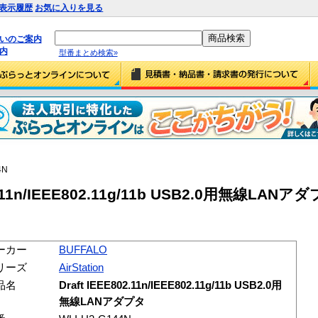
表示履歴
お気に入りを見る
払いのご案内
内
型番まとめ検索»
4N
2.11n/IEEE802.11g/11b USB2.0用無線LANアダ
ーカー
BUFFALO
リーズ
AirStation
品名
Draft IEEE802.11n/IEEE802.11g/11b USB2.0用
無線LANアダプタ