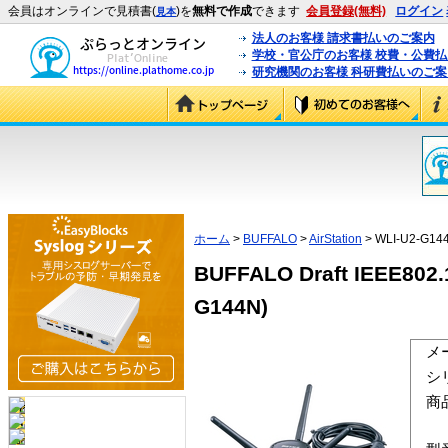
会員はオンラインで見積書(
)を
無料で作成
できます
会員登録(無料)
ログイン
見本
法人のお客様 請求書払いのご案内
学校・官公庁のお客様 校費・公費
研究機関のお客様 科研費払いのご案
ホーム
>
BUFFALO
>
AirStation
> WLI-U2-G14
BUFFALO Draft IEEE80
G144N)
メ
シ
商