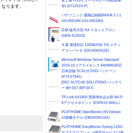
富士通 POS-Cサーマルロール紙(高保
遅くなります。
存) (0722410-P)
パナソニック 感熱記録紙B4(6本入り)
UG-0001B4 (UG-0001B4)
応研 販売大臣 NX スタンドアロン
(OKN-423533)
大電 環境対応 1000BASE-T/X メディ
アコンバータ (DN1800SG2E)
Microsoft Windows Server Standard
2019 16コアライセンス 64bitWin対応
日本語版 5CAL付 DVDパッケージ
(P73-07691)
IDEC AUTO-ID SOLUTIONS バッテリ
ー BP-007 (BP-007)
TP-Link AX1800 壁面埋め込み型 Wi-Fi
6アクセスポイント (EAP615-WALL)
PLAT'HOME OpenBlocks IX9 Debian
10搭載モデル (OBSIX9/D10A)
PLAT'HOME EasyBlocks Syslog 120G
サブスクリプション(保守サービス) 1年