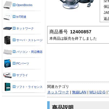
型
OpenBlocks
保
J
IoT関連
返
ネットワーク
商品番号
12400857
本商品は販売を終了しました
サーバ・ストレージ
パソコン・周辺機器
PCパーツ
サプライ
関連カテゴリ
ソフト・ライセンス
ネットワーク
|
無線LAN
|
WLI-U2-G
|
商品説明