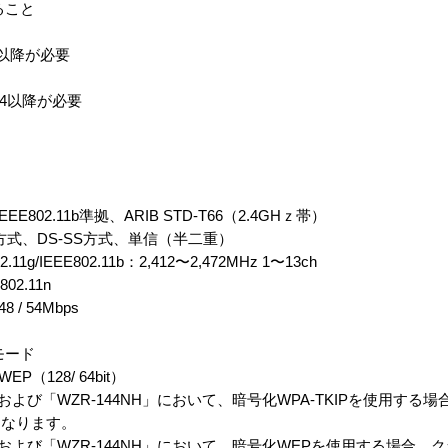
ること
P1以降が必要
SP4以降が必要
11g/IEEE802.11b準拠、ARIB STD-T66（2.4GHｚ帯）
M方式、DS-SS方式、単信（半二重）
2.11g/IEEE802.11b：2,412〜2,472MHz 1〜13ch
02.11n
/ 48 / 54Mbps
モード
EP（128/ 64bit）
」および「WZR-144NH」において、暗号化WPA-TKIPを使用する
くなります。
」および「WZR-144NH」において、暗号化WEPを使用する場合