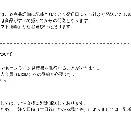
ては、各商品詳細に記載されている発送日にて当社より発送いたし
送は商品がすべて揃ってからの発送となります。
ヤマト運輸」からお選びいただけます
ついて
つでもオンライン見積書を発行することができます。
会員（BizID）への登録が必要です。
ちら
ましては、ご注文後に別途郵送しております。
のため、ご注文日時（土日祝にかかる場合等）によりましては、到