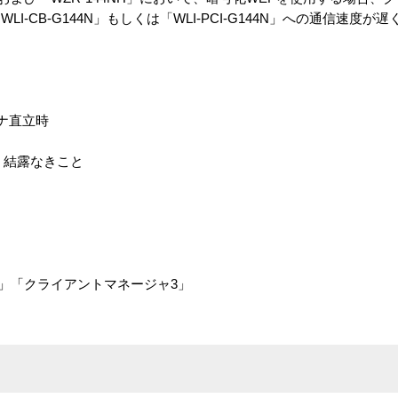
-CB-G144N」もしくは「WLI-PCI-G144N」への通信速度が
テナ直立時
％ 結露なきこと
タ」「クライアントマネージャ3」