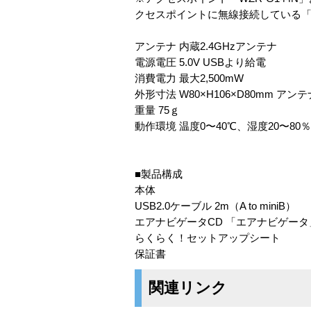
クセスポイントに無線接続している「WLI
アンテナ 内蔵2.4GHzアンテナ
電源電圧 5.0V USBより給電
消費電力 最大2,500mW
外形寸法 W80×H106×D80mm アン
重量 75ｇ
動作環境 温度0〜40℃、湿度20〜80
■製品構成
本体
USB2.0ケーブル 2m（A to miniB）
エアナビゲータCD 「エアナビゲー
らくらく！セットアップシート
保証書
関連リンク