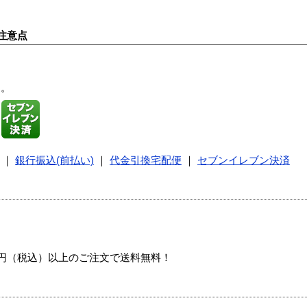
注意点
す。
｜
銀行振込(前払い)
｜
代金引換宅配便
｜
セブンイレブン決済
00円（税込）以上のご注文で送料無料！