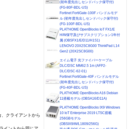
(初年度先出しセンドバック保守付)
(FG-80F-BDL-US)
Fortinet FortiGate-100F バンドルモデ
ル (初年度先出しセンドバック保守付)
(FG-100F-BDL-US)
PLAT'HOME OpenBlocks IoT FX1/E
H/W保守及びサブスクリプション1年付
属 (OBSFX1/E/D11/H1S1)
LENOVO 20X2SC8G00 ThinkPad L14
Gen2 (20X2SC8G00)
エイム電子 光ファイバーケーブル
DLC/DSC MM62.5 1m (AFP2-
DLC/DSC-62-01)
Fortinet FortiGate-40F バンドルモデル
(初年度先出しセンドバック保守付)
(FG-40F-BDL-US)
PLAT'HOME OpenBlocks A16 Debian
11搭載モデル (OBSA16/D11A)
PLAT'HOME OpenBlocks IX9 Windows
10 IoT Enterprise 2019 LTSC搭載
場合、クライアントから
256GBモデル
(OBSIX9/W/L1809/256G)
、クライントから同じア