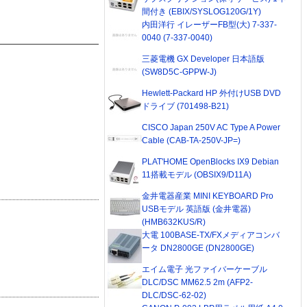
間付き (EBIX/SYSLOG120G/1Y)
内田洋行 イレーザーFB型(大) 7-337-
0040 (7-337-0040)
三菱電機 GX Developer 日本語版
(SW8D5C-GPPW-J)
Hewlett-Packard HP 外付けUSB DVD
ドライブ (701498-B21)
CISCO Japan 250V AC Type A Power
Cable (CAB-TA-250V-JP=)
PLAT'HOME OpenBlocks IX9 Debian
11搭載モデル (OBSIX9/D11A)
金井電器産業 MINI KEYBOARD Pro
USBモデル 英語版 (金井電器)
(HMB632KUS/R)
大電 100BASE-TX/FXメディアコンバ
ータ DN2800GE (DN2800GE)
エイム電子 光ファイバーケーブル
DLC/DSC MM62.5 2m (AFP2-
DLC/DSC-62-02)