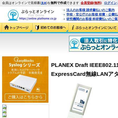
会員はオンラインで見積書(
)を
無料で作成
できます
会員登録(無料)
ログイン
見本
法人のお客様 請求書払いのご案内
学校・官公庁のお客様 校費・公費
研究機関のお客様 科研費払いのご案
PLANEX Draft IEEE802
ExpressCard無線LANアダ