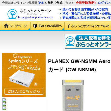
会員はオンラインで見積書(
)を
無料で作成
できます
会員登録(無料)
ログイン
見本
法人のお客様 請求書払いのご案内
学校・官公庁のお客様 校費・公費
研究機関のお客様 科研費払いのご案
PLANEX GW-NSMM Aero
カード (GW-NSMM)