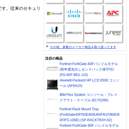
ダプタです。従来のセキュリ
その他、多数のメーカー商品を取り扱ってます
注目の商品
Fortinet FortiGate-60Fバンドルモデル
(初年度先出しセンドバック保守付)
(FG-60F-BDL-US)
Hewlett-Packard HP LCD 8500 コンソ
ール (AF642A)
IBM Flex System コンソール・ブレイ
クアウト・ケーブル (81Y5286)
Fortinet Rack Mount Tray
(FortiGate40F/50E/60E/60F/61F/80E/8
0F/FS-108E) (SP-RACKTRAY-02)
Fortinet FortiGate-80F バンドルモデル