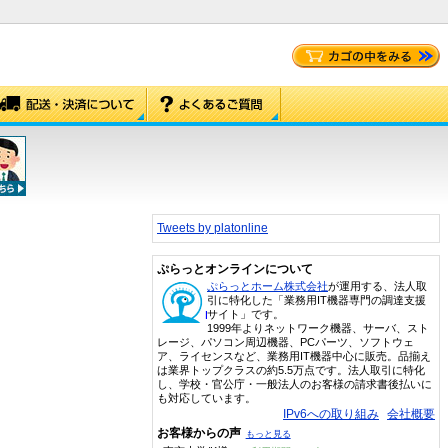
Tweets by platonline
ぷらっとオンラインについて
ぷらっとホーム株式会社
が運用する、法人取
引に特化した「業務用IT機器専門の調達支援
サイト」です。
1999年よりネットワーク機器、サーバ、スト
レージ、パソコン周辺機器、PCパーツ、ソフトウェ
ア、ライセンスなど、業務用IT機器中心に販売。品揃え
は業界トップクラスの約5.5万点です。法人取引に特化
し、学校・官公庁・一般法人のお客様の請求書後払いに
も対応しています。
IPv6への取り組み
会社概要
お客様からの声
もっと見る