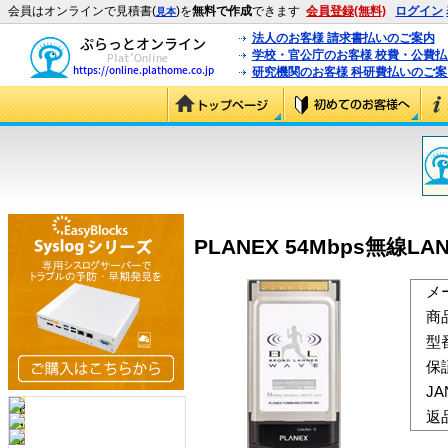
会員はオンラインで見積書(
)を
無料で作成
できます
会員登録(無料)
ログイン
見本
法人のお客様 請求書払いのご案内
学校・官公庁のお客様 校費・公費
研究機関のお客様 科研費払いのご案
PLANEX 54Mbps無線L
メ
商
型
保
J
返