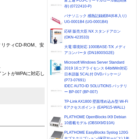
富士通 POS-Cサーマルロール紙(高保
存) (0722410-P)
パナソニック 感熱記録紙B4(6本入り)
UG-0001B4 (UG-0001B4)
応研 販売大臣 NX スタンドアロン
(OKN-423533)
リティCD-ROM、安
大電 環境対応 1000BASE-T/X メディ
アコンバータ (DN1800SG2E)
Microsoft Windows Server Standard
ん
2019 16コアライセンス 64bitWin対応
ポイントがWPAに対応し
日本語版 5CAL付 DVDパッケージ
(P73-07691)
IDEC AUTO-ID SOLUTIONS バッテリ
ー BP-007 (BP-007)
TP-Link AX1800 壁面埋め込み型 Wi-Fi
6アクセスポイント (EAP615-WALL)
PLAT'HOME OpenBlocks IX9 Debian
10搭載モデル (OBSIX9/D10A)
PLAT'HOME EasyBlocks Syslog 120G
サブスクリプション(保守サービス) 1年