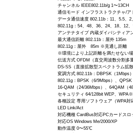
チャンネル IEEE802.11b/g 1〜13CH
通信モード インフラストラクチャ/
データ通信速度 802.11b：11、5.5、
802.11g：54、48、36、24、18、1
アンテナタイプ 内蔵ダイバシティア
最大通信距離 802.11b：屋外 135m
802.11g：屋外 85m ※見通し距離
※環境により上記距離を満たせない
伝送方式 OFDM（直交周波数分割多
DS-SS（直接拡散型スペクトラム拡
変調方式 802.11b：DBPSK（1Mbps
802.11g：BPSK（6/9Mbps）、QPSK
16-QAM（24/36Mbps）、64QAM（48
セキュリティ 64/128bit WEP、WP
各種設定 専用ソフトウェア（WPA対
LED Link/Act
対応機種 CardBus対応PCカードスロ
対応OS Windows Me/2000/XP
動作温度 0〜55℃