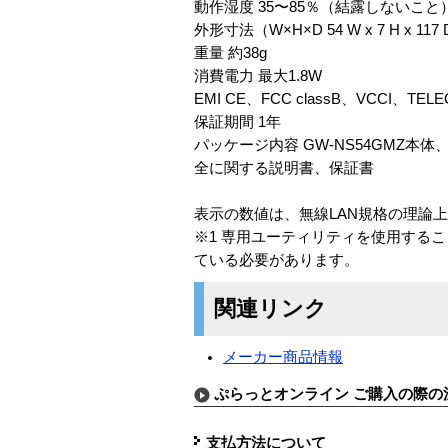
動作湿度 35〜85％（結露しないこと
外形寸法（W×H×D 54 W x 7 H x 
重量 約38g
消費電力 最大1.8W
EMI CE、FCC classB、VCCI、TELE
保証期間 1年
パッケージ内容 GW-NS54GMZ
全に関する説明書、保証書
表示の数値は、無線LAN規格の理論
※1 専用ユーティリティを使用すること
ている必要があります。
関連リンク
メーカー商品情報
ぷらっとオンライン ご購入の際の
支払方法について