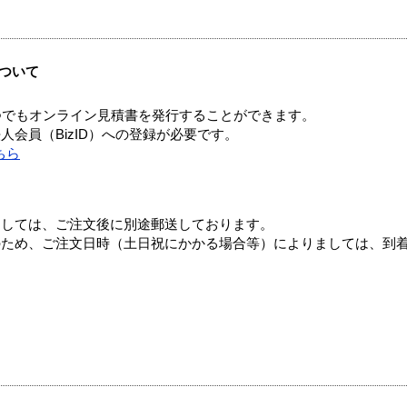
ついて
つでもオンライン見積書を発行することができます。
会員（BizID）への登録が必要です。
ちら
ましては、ご注文後に別途郵送しております。
のため、ご注文日時（土日祝にかかる場合等）によりましては、到