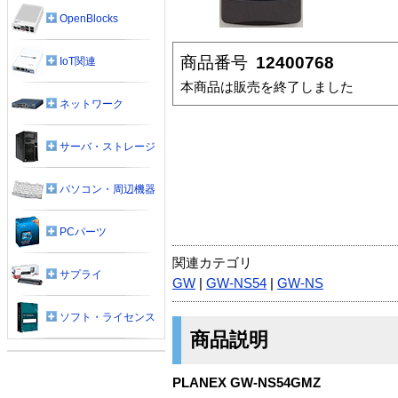
OpenBlocks
商品番号
12400768
IoT関連
本商品は販売を終了しました
ネットワーク
サーバ・ストレージ
パソコン・周辺機器
PCパーツ
関連カテゴリ
サプライ
GW
|
GW-NS54
|
GW-NS
ソフト・ライセンス
商品説明
PLANEX GW-NS54GMZ