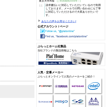
東京大学/K様
(ご利用期間2009年～)
“
請求書払いに対応していただいているので利用
しております。メールでの問い合わせにも丁寧
に対応していただけるので大変ありがたいで
す。
あなたの声をお寄せください!
公式アカウント / ページ
ぷらっとホーム社製品
当社ブランドの製品情報はこちら
人気・定番メーカー
ぷらっとオンラインで人気のメーカーをご紹介！