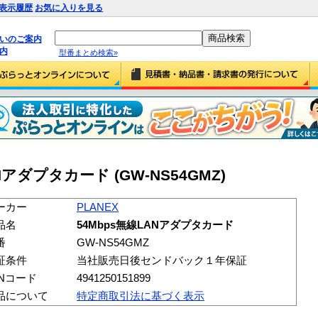
表示履歴
お気に入りを見る
払いのご案内
内
型番まとめ検索»
ANアダプタカード (GW-NS54GMZ)
ーカー
PLANEX
品名
54Mbps無線LANアダプタカード
番
GW-NS54GMZ
証条件
当社販売日後センドバック１年保証
ANコード
4941250151899
品について
特定商取引法に基づく表示