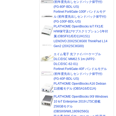
(初年度先出しセンドバック保守付)
(FG-80F-BDL-US)
Fortinet FortiGate-100F バンドルモデ
ル (初年度先出しセンドバック保守付)
(FG-100F-BDL-US)
PLAT'HOME OpenBlocks IoT FX1/E
H/W保守及びサブスクリプション1年付
属 (OBSFX1/E/D11/H1S1)
LENOVO 20X2SC8G00 ThinkPad L14
Gen2 (20X2SC8G00)
エイム電子 光ファイバーケーブル
DLC/DSC MM62.5 1m (AFP2-
DLC/DSC-62-01)
Fortinet FortiGate-40F バンドルモデル
(初年度先出しセンドバック保守付)
(FG-40F-BDL-US)
PLAT'HOME OpenBlocks A16 Debian
11搭載モデル (OBSA16/D11A)
PLAT'HOME OpenBlocks IX9 Windows
10 IoT Enterprise 2019 LTSC搭載
256GBモデル
(OBSIX9/W/L1809/256G)