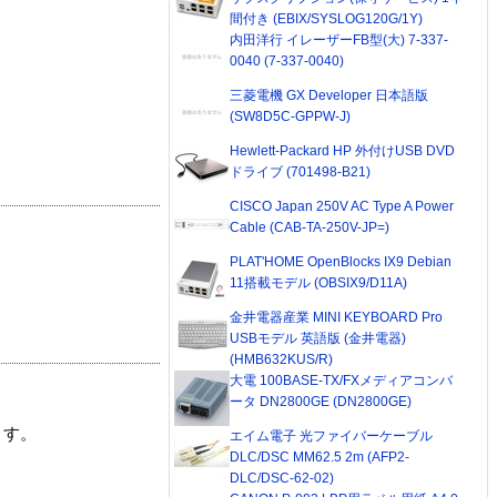
間付き (EBIX/SYSLOG120G/1Y)
内田洋行 イレーザーFB型(大) 7-337-
0040 (7-337-0040)
三菱電機 GX Developer 日本語版
(SW8D5C-GPPW-J)
Hewlett-Packard HP 外付けUSB DVD
ドライブ (701498-B21)
CISCO Japan 250V AC Type A Power
Cable (CAB-TA-250V-JP=)
PLAT'HOME OpenBlocks IX9 Debian
11搭載モデル (OBSIX9/D11A)
金井電器産業 MINI KEYBOARD Pro
USBモデル 英語版 (金井電器)
(HMB632KUS/R)
大電 100BASE-TX/FXメディアコンバ
ータ DN2800GE (DN2800GE)
ます。
エイム電子 光ファイバーケーブル
DLC/DSC MM62.5 2m (AFP2-
DLC/DSC-62-02)