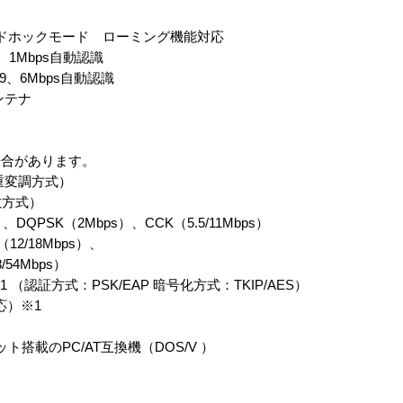
アドホックモード ローミング機能対応
2、1Mbps自動認識
2、9、6Mbps自動認識
ンテナ
場合があります。
重変調方式）
散方式）
）、DQPSK（2Mbps）、CCK（5.5/11Mbps）
（12/18Mbps）、
/54Mbps）
A※1 （認証方式：PSK/EAP 暗号化方式：TKIP/AES）
応）※1
ット搭載のPC/AT互換機（DOS/V ）