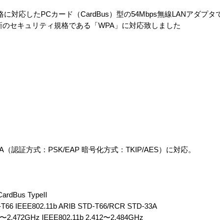
11g規格に対応したPCカード（CardBus）型の54Mbps無線LANア
新のセキュリティ規格である「WPA」に対応致しました
証方式：PSK/EAP 暗号化方式：TKIP/AES）に対応。
dBus TypeII
6 IEEE802.11b ARIB STD-T66/RCR STD-33A
.472GHz IEEE802.11b 2.412〜2.484GHz