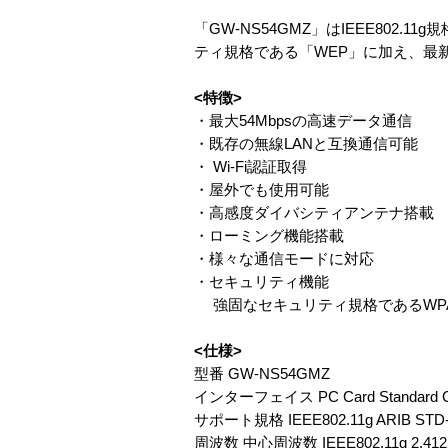
「GW-NS54GMZ」はIEEE802.
ティ規格である「WEP」に加え、最
<特徴>
・最大54Mbpsの高速データ通信
・既存の無線LANと互換通信可能
・ Wi-Fi認証取得
・屋外でも使用可能
・高感度ダイバシティアンテナ搭載
・ローミング機能搭載
・様々な通信モードに対応
・セキュリティ機能
強固なセキュリティ規格であるWPA（認
<仕様>
型番 GW-NS54GMZ
インターフェイス PC Card Standard Car
サポート規格 IEEE802.11g ARIB STD-T6
周波数 中心周波数 IEEE802.11g 2.412〜2