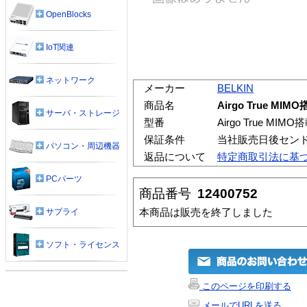
OpenBlocks
IoT関連
ネットワーク
メーカー
BELKIN
商品名
Airgo True 
サーバ・ストレージ
型番
Airgo True M
保証条件
当社販売日後セン
パソコン・周辺機器
返品について
特定商取引法に基
PCパーツ
商品番号
12400752
本商品は販売を終了しました
サプライ
ソフト・ライセンス
このページを印刷する
メールでURLを送る