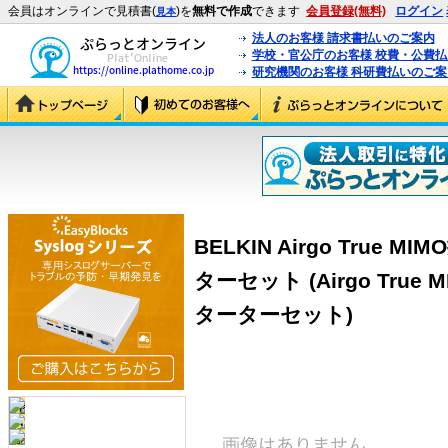
会員はオンラインで見積書(
)を
無料で作成
できます
会員登録(無料)
ログイン
見本
法人のお客様 請求書払いのご案内
学校・官公庁のお客様 校費・公費
研究機関のお客様 科研費払いのご案
BELKIN Airgo True
ターセット (Airgo Tru
ターターセット)