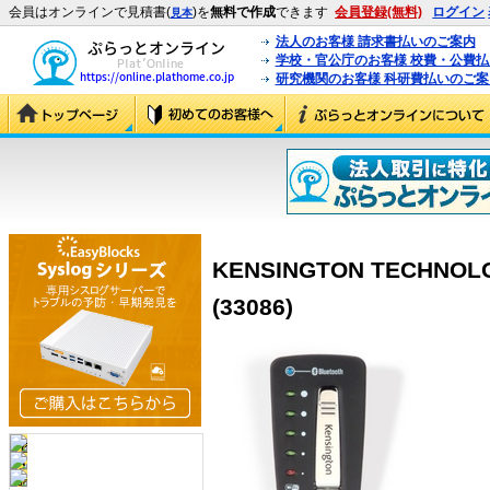
会員はオンラインで見積書(
)を
無料で作成
できます
会員登録(無料)
ログイン
見本
法人のお客様 請求書払いのご案内
学校・官公庁のお客様 校費・公費
研究機関のお客様 科研費払いのご案
KENSINGTON TECHNOLOG
(33086)