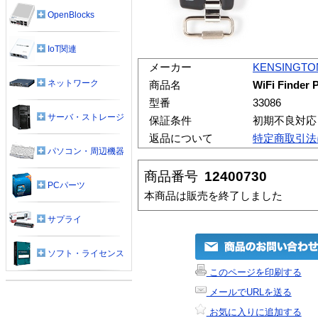
OpenBlocks
IoT関連
メーカー
KENSINGTO
ネットワーク
商品名
WiFi Finder 
型番
33086
サーバ・ストレージ
保証条件
初期不良対応
返品について
特定商取引法
パソコン・周辺機器
商品番号
12400730
PCパーツ
本商品は販売を終了しました
サプライ
ソフト・ライセンス
このページを印刷する
メールでURLを送る
お気に入りに追加する