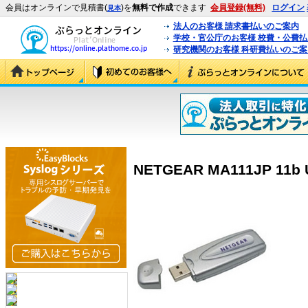
会員はオンラインで見積書(
)を
無料で作成
できます
会員登録(無料)
ログイン
見本
法人のお客様 請求書払いのご案内
学校・官公庁のお客様 校費・公費
研究機関のお客様 科研費払いのご案
NETGEAR MA111JP 11