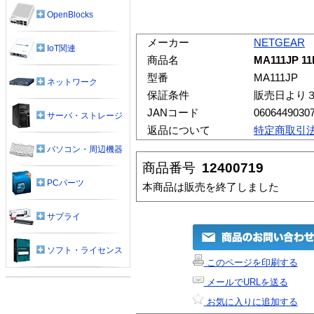
OpenBlocks
メーカー
NETGEAR
IoT関連
商品名
MA111JP 
型番
MA111JP
ネットワーク
保証条件
販売日より
JANコード
0606449030
サーバ・ストレージ
返品について
特定商取引
パソコン・周辺機器
商品番号
12400719
PCパーツ
本商品は販売を終了しました
サプライ
ソフト・ライセンス
このページを印刷する
メールでURLを送る
お気に入りに追加する