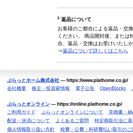
返品について
お客様のご都合による返品・交
ください。 商品開封後、または
合、返品・交換はお受けいたし
⇒
返品について詳しくはこちら
ぷらっとホーム株式会社
—
https://www.plathome.co.jp/
会社概要
株主・投資家情報
電子公告
OpenBlocks
ぷらっとオンライン
—
https://online.plathome.co.jp/
ご利用ガイド
ぷらっとオンラインについて
見積書・納
配送・決済について
よくあるご質問
特定商取引法に基
個人情報取り扱い方針
校費・公費・科研費払い取引のご