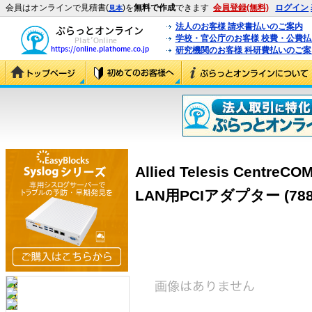
会員はオンラインで見積書(
)を
無料で作成
できます
会員登録(無料)
ログイン
見本
法人のお客様 請求書払いのご案内
学校・官公庁のお客様 校費・公費
研究機関のお客様 科研費払いのご案
Allied Telesis Centre
LAN用PCIアダプター (788