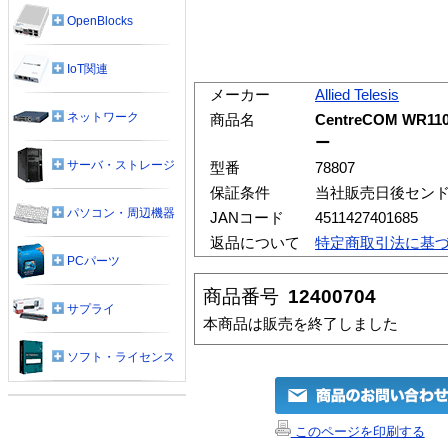
OpenBlocks
IoT関連
メーカー
Allied Telesis
ネットワーク
商品名
CentreCOM WR1
ー
サーバ・ストレージ
型番
78807
保証条件
当社販売日後セン
パソコン・周辺機器
JANコード
4511427401685
返品について
特定商取引法に基
PCパーツ
商品番号
12400704
サプライ
本商品は販売を終了しました
ソフト・ライセンス
このページを印刷する