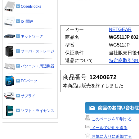
OpenBlocks
IoT関連
メーカー
NETGEAR
ネットワーク
商品名
WG511JP 8
型番
WG511JP
サーバ・ストレージ
保証条件
当社販売日後
返品について
特定商取引法
パソコン・周辺機器
商品番号
12400672
PCパーツ
本商品は販売を終了しました
サプライ
ソフト・ライセンス
このページを印刷する
メールでURLを送る
お気に入りに追加する