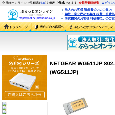
会員はオンラインで見積書(
)を
無料で作成
できます
会員登録(無料)
ログイン
見本
法人のお客様 請求書払いのご案内
学校・官公庁のお客様 校費・公費
研究機関のお客様 科研費払いのご案
NETGEAR WG511JP 8
(WG511JP)