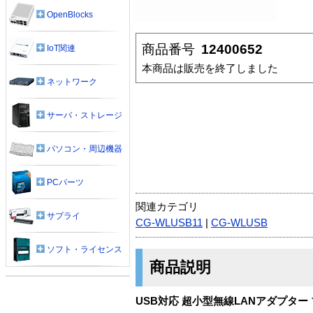
OpenBlocks
商品番号
12400652
IoT関連
本商品は販売を終了しました
ネットワーク
サーバ・ストレージ
パソコン・周辺機器
PCパーツ
関連カテゴリ
サプライ
CG-WLUSB11
|
CG-WLUSB
ソフト・ライセンス
商品説明
USB対応 超小型無線LANアダプター