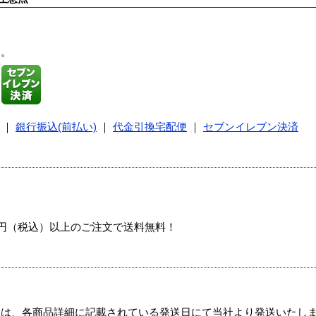
す。
｜
銀行振込(前払い)
｜
代金引換宅配便
｜
セブンイレブン決済
00円（税込）以上のご注文で送料無料！
ては、各商品詳細に記載されている発送日にて当社より発送いたし