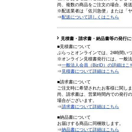
尚、複数の商品をご注文の場合、発
※配送業者は「佐川急便」または「
⇒
配送について詳しくはこちら
見積書・請求書・納品書等の発行に
■見積書について
ぷらっとオンラインでは、24時間い
※オンライン見積書発行には、一般法人
⇒
一般法人会員（BizID）の詳細はこ
⇒
見積書について詳細はこちら
■請求書について
ご注文時に希望されたお客様に関し
尚、請求書は、営業時間内での発行
場合がございます。
⇒
請求書について詳細はこちら
■納品書について
お届けする商品に同梱致します。
⇒
納品書について詳細はこちら