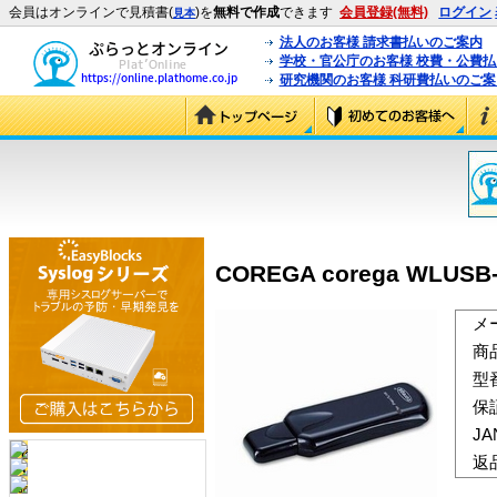
会員はオンラインで見積書(
)を
無料で作成
できます
会員登録(無料)
ログイン
見本
法人のお客様 請求書払いのご案内
学校・官公庁のお客様 校費・公費
研究機関のお客様 科研費払いのご案
COREGA corega WLUSB-
メ
商
型
保
J
返