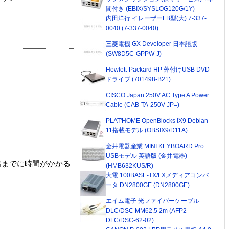
間付き (EBIX/SYSLOG120G/1Y)
内田洋行 イレーザーFB型(大) 7-337-
0040 (7-337-0040)
三菱電機 GX Developer 日本語版
(SW8D5C-GPPW-J)
Hewlett-Packard HP 外付けUSB DVD
ドライブ (701498-B21)
CISCO Japan 250V AC Type A Power
Cable (CAB-TA-250V-JP=)
PLAT'HOME OpenBlocks IX9 Debian
11搭載モデル (OBSIX9/D11A)
金井電器産業 MINI KEYBOARD Pro
USBモデル 英語版 (金井電器)
着までに時間がかかる
(HMB632KUS/R)
大電 100BASE-TX/FXメディアコンバ
ータ DN2800GE (DN2800GE)
エイム電子 光ファイバーケーブル
DLC/DSC MM62.5 2m (AFP2-
DLC/DSC-62-02)