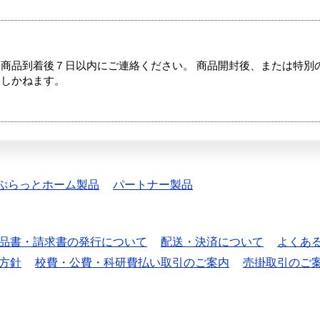
商品到着後７日以内にご連絡ください。 商品開封後、または特別
たしかねます。
ぷらっとホーム製品
パートナー製品
品書・請求書の発行について
配送・決済について
よくあ
方針
校費・公費・科研費払い取引のご案内
売掛取引のご