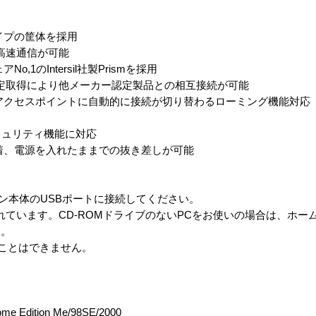
イプの筐体を採用
sの高速通信が可能
1のIntersil社製Prismを採用
i」認定取得により他メーカー認定製品との相互接続が可能
アクセスポイントに自動的に接続が切り替わるローミング機能対応
固なセキュリティ機能に対応
着、電源を入れたままでの抜き差しが可能
ソコン本体のUSBポートに接続してください。
されています。CD-ROMドライブのないPCをお使いの場合は、ホ
す。
ることはできません。
ome Edition Me/98SE/2000