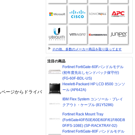
その他、多数のメーカー商品を取り扱ってます
注目の商品
Fortinet FortiGate-60Fバンドルモデル
(初年度先出しセンドバック保守付)
(FG-60F-BDL-US)
Hewlett-Packard HP LCD 8500 コンソ
ール (AF642A)
ームページからドライバ
IBM Flex System コンソール・ブレイ
クアウト・ケーブル (81Y5286)
Fortinet Rack Mount Tray
(FortiGate40F/50E/60E/60F/61F/80E/8
0F/FS-108E) (SP-RACKTRAY-02)
Fortinet FortiGate-80F バンドルモデル