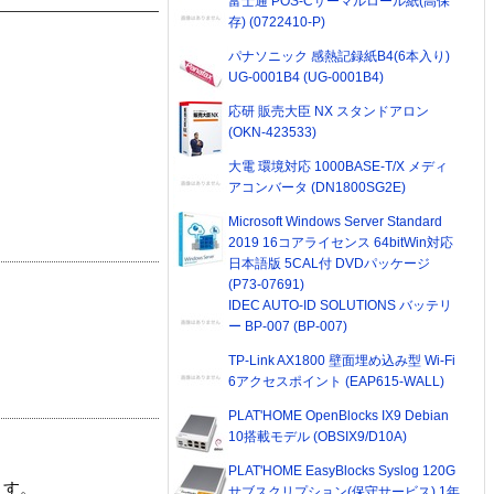
富士通 POS-Cサーマルロール紙(高保
存) (0722410-P)
パナソニック 感熱記録紙B4(6本入り)
UG-0001B4 (UG-0001B4)
応研 販売大臣 NX スタンドアロン
(OKN-423533)
大電 環境対応 1000BASE-T/X メディ
アコンバータ (DN1800SG2E)
Microsoft Windows Server Standard
2019 16コアライセンス 64bitWin対応
日本語版 5CAL付 DVDパッケージ
(P73-07691)
IDEC AUTO-ID SOLUTIONS バッテリ
ー BP-007 (BP-007)
TP-Link AX1800 壁面埋め込み型 Wi-Fi
6アクセスポイント (EAP615-WALL)
PLAT'HOME OpenBlocks IX9 Debian
10搭載モデル (OBSIX9/D10A)
PLAT'HOME EasyBlocks Syslog 120G
ます。
サブスクリプション(保守サービス) 1年