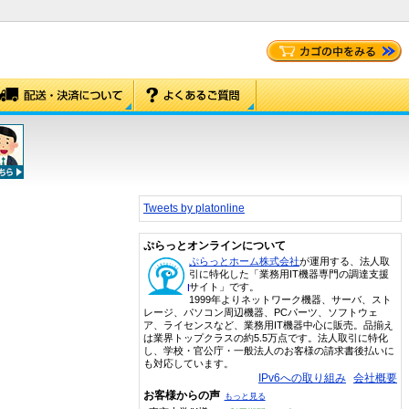
Tweets by platonline
ぷらっとオンラインについて
ぷらっとホーム株式会社
が運用する、法人取
引に特化した「業務用IT機器専門の調達支援
サイト」です。
1999年よりネットワーク機器、サーバ、スト
レージ、パソコン周辺機器、PCパーツ、ソフトウェ
ア、ライセンスなど、業務用IT機器中心に販売。品揃え
は業界トップクラスの約5.5万点です。法人取引に特化
し、学校・官公庁・一般法人のお客様の請求書後払いに
も対応しています。
IPv6への取り組み
会社概要
お客様からの声
もっと見る