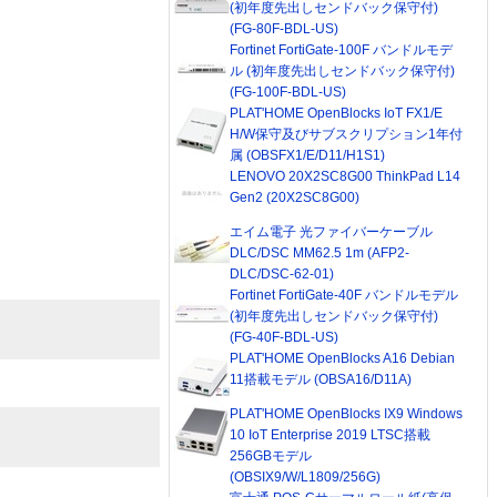
(初年度先出しセンドバック保守付)
(FG-80F-BDL-US)
Fortinet FortiGate-100F バンドルモデ
ル (初年度先出しセンドバック保守付)
(FG-100F-BDL-US)
PLAT'HOME OpenBlocks IoT FX1/E
H/W保守及びサブスクリプション1年付
属 (OBSFX1/E/D11/H1S1)
LENOVO 20X2SC8G00 ThinkPad L14
Gen2 (20X2SC8G00)
エイム電子 光ファイバーケーブル
DLC/DSC MM62.5 1m (AFP2-
DLC/DSC-62-01)
Fortinet FortiGate-40F バンドルモデル
(初年度先出しセンドバック保守付)
(FG-40F-BDL-US)
PLAT'HOME OpenBlocks A16 Debian
11搭載モデル (OBSA16/D11A)
PLAT'HOME OpenBlocks IX9 Windows
10 IoT Enterprise 2019 LTSC搭載
256GBモデル
(OBSIX9/W/L1809/256G)