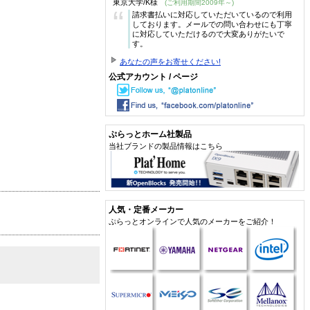
東京大学/K様
(ご利用期間2009年～)
“
請求書払いに対応していただいているので利用
しております。メールでの問い合わせにも丁寧
に対応していただけるので大変ありがたいで
す。
あなたの声をお寄せください!
公式アカウント / ページ
ぷらっとホーム社製品
当社ブランドの製品情報はこちら
人気・定番メーカー
ぷらっとオンラインで人気のメーカーをご紹介！