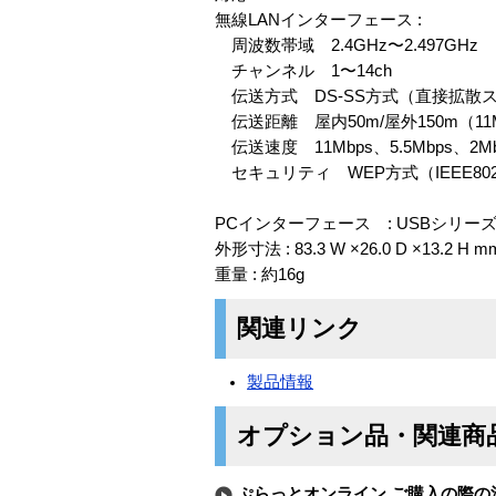
無線LANインターフェース :
周波数帯域 2.4GHz〜2.497GHz
チャンネル 1〜14ch
伝送方式 DS-SS方式（直接拡散
伝送距離 屋内50m/屋外150m（11
伝送速度 11Mbps、5.5Mbps、
セキュリティ WEP方式（IEEE802.
PCインターフェース : USBシリーズ
外形寸法 : 83.3 W ×26.0 D ×13.2 H m
重量 : 約16g
関連リンク
製品情報
オプション品・関連商
ぷらっとオンライン ご購入の際の