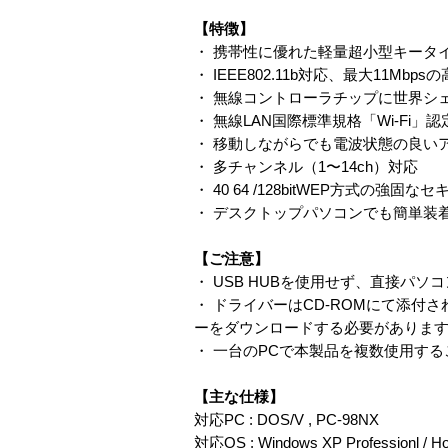
【特徴】
・ 携帯性に優れた軽量超小型キータ
・ IEEE802.11b対応、最大11Mbp
・ 無線コントローラチップに世界シェアNo,
・ 無線LAN国際標準規格「Wi-F
・ 移動しながらでも電波状態の良い
・ 多チャンネル（1〜14ch）対応
・ 40 64 /128bitWEP方式の強
・ デスクトップパソコンでも簡単装
【ご注意】
・ USB HUBを使用せず、直接パ
・ ドライバーはCD-ROMにて添付
ーをダウンロードする必要がありま
・ 一台のPCで本製品を複数使用す
【主な仕様】
対応PC : DOS/V , PC-98NX
対応OS : Windows XP Professionl / H