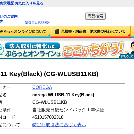
表示履歴
お気に入りを見る
払いのご案内
内
型番まとめ検索»
11 Key(Black) (CG-WLUSB11KB)
ーカー
COREGA
品名
corega WLUSB-11 Key(Black)
番
CG-WLUSB11KB
証条件
当社販売日後センドバック１年保証
ANコード
4519157002318
品について
特定商取引法に基づく表示