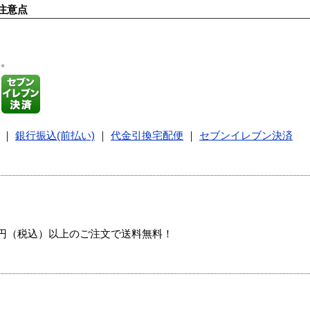
注意点
す。
｜
銀行振込(前払い)
｜
代金引換宅配便
｜
セブンイレブン決済
00円（税込）以上のご注文で送料無料！