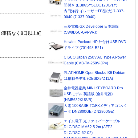
間付き (EBIX/SYSLOG120G/1Y)
内田洋行 イレーザーFB型(大) 7-337-
0040 (7-337-0040)
三菱電機 GX Developer 日本語版
(SW8D5C-GPPW-J)
の事情なく8日以上経
Hewlett-Packard HP 外付けUSB DVD
ドライブ (701498-B21)
CISCO Japan 250V AC Type A Power
Cable (CAB-TA-250V-JP=)
PLAT'HOME OpenBlocks IX9 Debian
11搭載モデル (OBSIX9/D11A)
金井電器産業 MINI KEYBOARD Pro
USBモデル 英語版 (金井電器)
(HMB632KUS/R)
大電 100BASE-TX/FXメディアコンバ
ータ DN2800GE (DN2800GE)
エイム電子 光ファイバーケーブル
DLC/DSC MM62.5 2m (AFP2-
DLC/DSC-62-02)