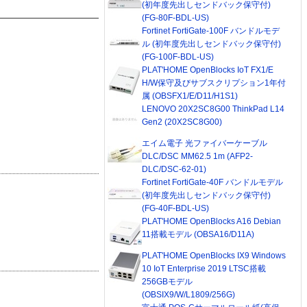
(初年度先出しセンドバック保守付)
(FG-80F-BDL-US)
Fortinet FortiGate-100F バンドルモデ
ル (初年度先出しセンドバック保守付)
(FG-100F-BDL-US)
PLAT'HOME OpenBlocks IoT FX1/E
H/W保守及びサブスクリプション1年付
属 (OBSFX1/E/D11/H1S1)
LENOVO 20X2SC8G00 ThinkPad L14
Gen2 (20X2SC8G00)
エイム電子 光ファイバーケーブル
DLC/DSC MM62.5 1m (AFP2-
DLC/DSC-62-01)
Fortinet FortiGate-40F バンドルモデル
(初年度先出しセンドバック保守付)
(FG-40F-BDL-US)
PLAT'HOME OpenBlocks A16 Debian
11搭載モデル (OBSA16/D11A)
PLAT'HOME OpenBlocks IX9 Windows
10 IoT Enterprise 2019 LTSC搭載
256GBモデル
(OBSIX9/W/L1809/256G)