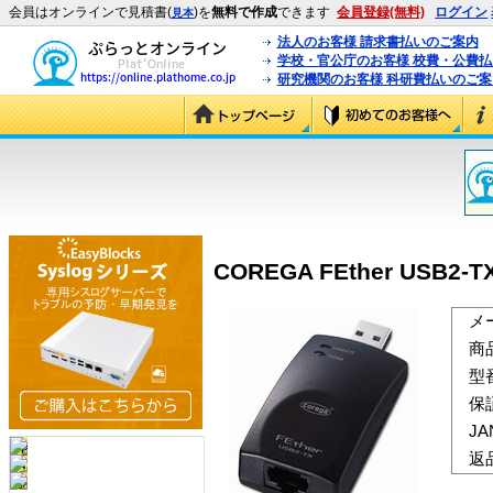
会員はオンラインで見積書(
)を
無料で作成
できます
会員登録(無料)
ログイン
見本
法人のお客様 請求書払いのご案内
学校・官公庁のお客様 校費・公費
研究機関のお客様 科研費払いのご案
COREGA FEther USB2-TX
メ
商
型
保
J
返