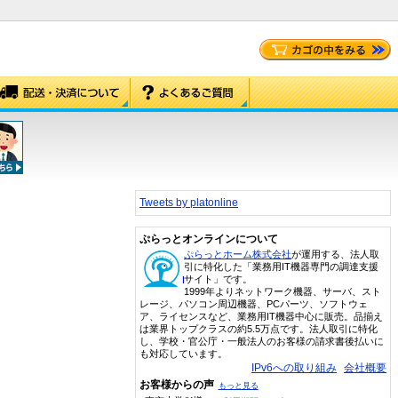
Tweets by platonline
ぷらっとオンラインについて
ぷらっとホーム株式会社
が運用する、法人取
引に特化した「業務用IT機器専門の調達支援
サイト」です。
1999年よりネットワーク機器、サーバ、スト
レージ、パソコン周辺機器、PCパーツ、ソフトウェ
ア、ライセンスなど、業務用IT機器中心に販売。品揃え
は業界トップクラスの約5.5万点です。法人取引に特化
し、学校・官公庁・一般法人のお客様の請求書後払いに
も対応しています。
IPv6への取り組み
会社概要
お客様からの声
もっと見る