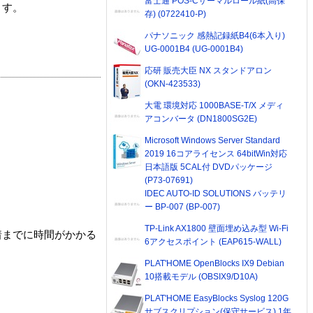
富士通 POS-Cサーマルロール紙(高保
ます。
存) (0722410-P)
パナソニック 感熱記録紙B4(6本入り)
UG-0001B4 (UG-0001B4)
応研 販売大臣 NX スタンドアロン
(OKN-423533)
大電 環境対応 1000BASE-T/X メディ
アコンバータ (DN1800SG2E)
Microsoft Windows Server Standard
2019 16コアライセンス 64bitWin対応
日本語版 5CAL付 DVDパッケージ
(P73-07691)
IDEC AUTO-ID SOLUTIONS バッテリ
ー BP-007 (BP-007)
TP-Link AX1800 壁面埋め込み型 Wi-Fi
着までに時間がかかる
6アクセスポイント (EAP615-WALL)
PLAT'HOME OpenBlocks IX9 Debian
10搭載モデル (OBSIX9/D10A)
PLAT'HOME EasyBlocks Syslog 120G
サブスクリプション(保守サービス) 1年