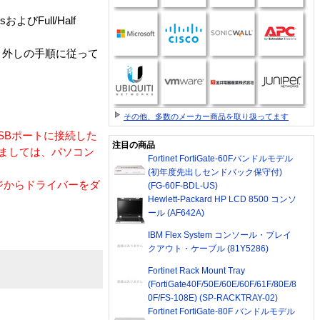
びFull/Half
り外しの手順に従って
その他、多数のメーカー商品を取り扱ってます
USBポートに接続した
注目の商品
きましては、パソコン
Fortinet FortiGate-60Fバンドルモデル
(初年度先出しセンドバック保守付)
ジからドライバーをダ
(FG-60F-BDL-US)
Hewlett-Packard HP LCD 8500 コンソ
ール (AF642A)
IBM Flex System コンソール・ブレイ
クアウト・ケーブル (81Y5286)
Fortinet Rack Mount Tray
(FortiGate40F/50E/60E/60F/61F/80E/8
0F/FS-108E) (SP-RACKTRAY-02)
Fortinet FortiGate-80F バンドルモデル