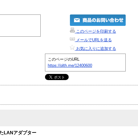
このページを印刷する
メールでURLを送る
お気に入りに追加する
このページのURL
https://plth.me/12400600
したLANアダプター