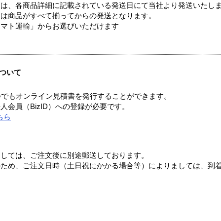
ては、各商品詳細に記載されている発送日にて当社より発送いたし
送は商品がすべて揃ってからの発送となります。
ヤマト運輸」からお選びいただけます
ついて
つでもオンライン見積書を発行することができます。
会員（BizID）への登録が必要です。
ちら
ましては、ご注文後に別途郵送しております。
のため、ご注文日時（土日祝にかかる場合等）によりましては、到