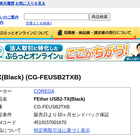
表示履歴
お気に入りを見る
払いのご案内
内
型番まとめ検索»
(Black) (CG-FEUSB2TXB)
ーカー
COREGA
品名
FEther USB2-TX(Black)
番
CG-FEUSB2TXB
証条件
販売日より10ヶ月センドバック保証
ANコード
4519157001670
品について
特定商取引法に基づく表示