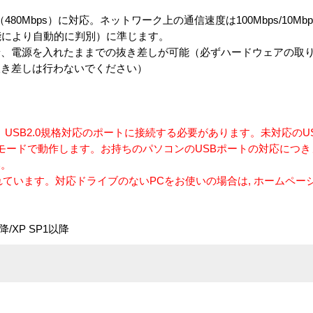
0Mbps）に対応。ネットワーク上の通信速度は100Mbps/10Mbpsおよ
機能により自動的に判別）に準じます。
着、電源を入れたままでの抜き差しが可能（必ずハードウェアの取
抜き差しは行わないでください）
は、USB2.0規格対応のポートに接続する必要があります。未対応の
ードモードで動作します。お持ちのパソコンのUSBポートの対応につ
い。
れています。対応ドライブのないPCをお使いの場合は, ホームペー
3以降/XP SP1以降