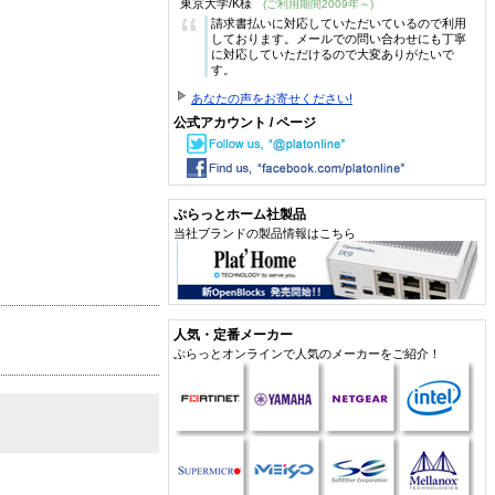
東京大学/K様
(ご利用期間2009年～)
“
請求書払いに対応していただいているので利用
しております。メールでの問い合わせにも丁寧
に対応していただけるので大変ありがたいで
す。
あなたの声をお寄せください!
公式アカウント / ページ
ぷらっとホーム社製品
当社ブランドの製品情報はこちら
人気・定番メーカー
ぷらっとオンラインで人気のメーカーをご紹介！