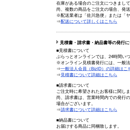
在庫がある場合のご注文につきまし
尚、複数の商品をご注文の場合、発
※配送業者は「佐川急便」または「
⇒
配送について詳しくはこちら
見積書・請求書・納品書等の発行に
■見積書について
ぷらっとオンラインでは、24時間い
※オンライン見積書発行には、一般法人
⇒
一般法人会員（BizID）の詳細はこ
⇒
見積書について詳細はこちら
■請求書について
ご注文時に希望されたお客様に関し
尚、請求書は、営業時間内での発行
場合がございます。
⇒
請求書について詳細はこちら
■納品書について
お届けする商品に同梱致します。