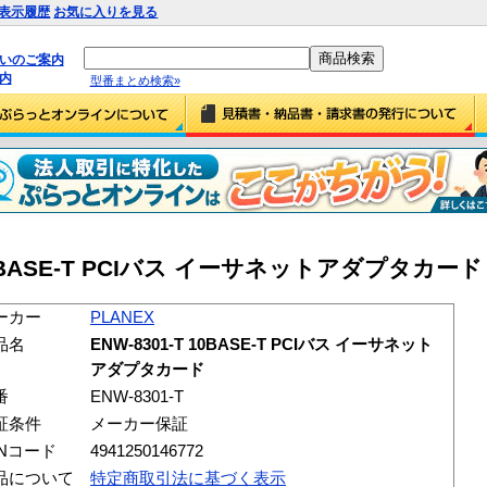
表示履歴
お気に入りを見る
払いのご案内
内
型番まとめ検索»
 10BASE-T PCIバス イーサネットアダプタカード (E
ーカー
PLANEX
品名
ENW-8301-T 10BASE-T PCIバス イーサネット
アダプタカード
番
ENW-8301-T
証条件
メーカー保証
ANコード
4941250146772
品について
特定商取引法に基づく表示