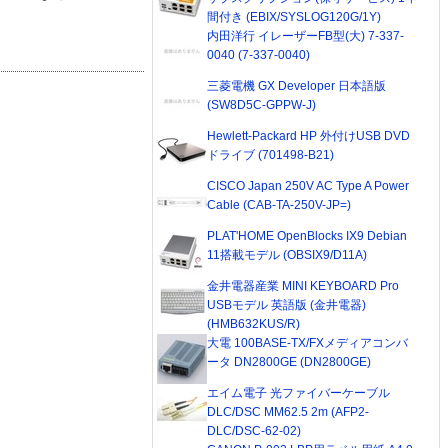
間付き (EBIX/SYSLOG120G/1Y)
内田洋行 イレーザーFB型(大) 7-337-
0040 (7-337-0040)
三菱電機 GX Developer 日本語版
(SW8D5C-GPPW-J)
Hewlett-Packard HP 外付けUSB DVD
ドライブ (701498-B21)
CISCO Japan 250V AC Type A Power
Cable (CAB-TA-250V-JP=)
PLAT'HOME OpenBlocks IX9 Debian
11搭載モデル (OBSIX9/D11A)
金井電器産業 MINI KEYBOARD Pro
USBモデル 英語版 (金井電器)
(HMB632KUS/R)
大電 100BASE-TX/FXメディアコンバ
ータ DN2800GE (DN2800GE)
エイム電子 光ファイバーケーブル
DLC/DSC MM62.5 2m (AFP2-
DLC/DSC-62-02)