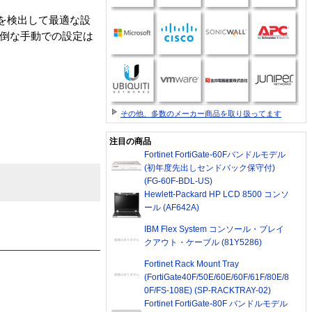
を検出して最適な設
面倒な手動での設定は
その他、多数のメーカー商品を取り扱ってます
注目の商品
Fortinet FortiGate-60Fバンドルモデル
(初年度先出しセンドバック保守付)
(FG-60F-BDL-US)
Hewlett-Packard HP LCD 8500 コンソ
ール (AF642A)
IBM Flex System コンソール・ブレイ
クアウト・ケーブル (81Y5286)
Fortinet Rack Mount Tray
(FortiGate40F/50E/60E/60F/61F/80E/8
0F/FS-108E) (SP-RACKTRAY-02)
Fortinet FortiGate-80F バンドルモデル