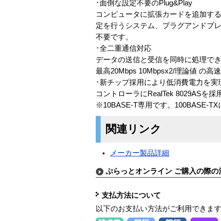
･面倒な設定不要のPlug&Play
コンピュータに拡張カードを追加する
定を行うシステム、プラグアンドプレイ
不要です。
･全二重通信対応
データの送信と受信を同時に処理で
最高20Mbps 10Mbpsx2/理論値 
･新チップ採用により低消費電力を実
コントローラにRealTek 8029A
※10BASE-T専用です。100BASE
関連リンク
メーカー製品詳細
ぷらっとオンライン ご購入の際の
支払方法について
以下のお支払い方法がご利用できま