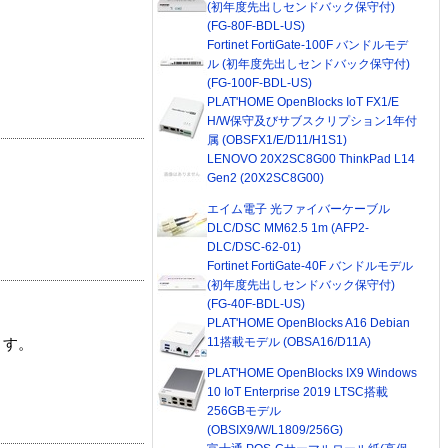
(初年度先出しセンドバック保守付)
(FG-80F-BDL-US)
Fortinet FortiGate-100F バンドルモデ
ル (初年度先出しセンドバック保守付)
(FG-100F-BDL-US)
PLAT'HOME OpenBlocks IoT FX1/E
H/W保守及びサブスクリプション1年付
属 (OBSFX1/E/D11/H1S1)
LENOVO 20X2SC8G00 ThinkPad L14
Gen2 (20X2SC8G00)
エイム電子 光ファイバーケーブル
DLC/DSC MM62.5 1m (AFP2-
DLC/DSC-62-01)
Fortinet FortiGate-40F バンドルモデル
(初年度先出しセンドバック保守付)
(FG-40F-BDL-US)
PLAT'HOME OpenBlocks A16 Debian
11搭載モデル (OBSA16/D11A)
ます。
PLAT'HOME OpenBlocks IX9 Windows
10 IoT Enterprise 2019 LTSC搭載
256GBモデル
(OBSIX9/W/L1809/256G)