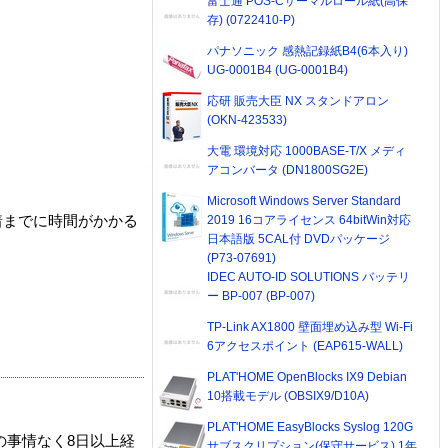
富士通 POS-Cサーマルロール紙(高保
存) (0722410-P)
パナソニック 感熱記録紙B4(6本入り)
UG-0001B4 (UG-0001B4)
応研 販売大臣 NX スタンドアロン
(OKN-423533)
大電 環境対応 1000BASE-T/X メディ
アコンバータ (DN1800SG2E)
Microsoft Windows Server Standard
2019 16コアライセンス 64bitWin対応
着までに時間がかかる
日本語版 5CAL付 DVDパッケージ
(P73-07691)
IDEC AUTO-ID SOLUTIONS バッテリ
ー BP-007 (BP-007)
TP-Link AX1800 壁面埋め込み型 Wi-Fi
6アクセスポイント (EAP615-WALL)
PLAT'HOME OpenBlocks IX9 Debian
10搭載モデル (OBSIX9/D10A)
PLAT'HOME EasyBlocks Syslog 120G
の事情なく8日以上経
サブスクリプション(保守サービス) 1年