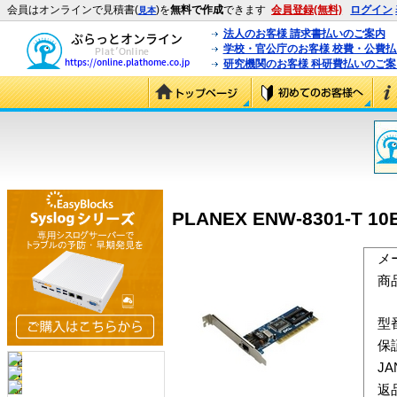
会員はオンラインで見積書(
)を
無料で作成
できます
会員登録(無料)
ログイン
見本
法人のお客様 請求書払いのご案内
学校・官公庁のお客様 校費・公費
研究機関のお客様 科研費払いのご案
PLANEX ENW-8301-T
メ
商
型
保
J
返