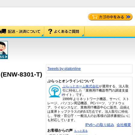
Tweets by platonline
NW-8301-T)
ぷらっとオンラインについて
ぷらっとホーム株式会社
が運用する、法人取
引に特化した「業務用IT機器専門の調達支援
サイト」です。
1999年よりネットワーク機器、サーバ、スト
レージ、パソコン周辺機器、PCパーツ、ソフトウェ
ア、ライセンスなど、業務用IT機器中心に販売。品揃え
は業界トップクラスの約5.5万点です。法人取引に特化
し、学校・官公庁・一般法人のお客様の請求書後払いに
も対応しています。
IPv6への取り組み
会社概要
お客様からの声
もっと見る