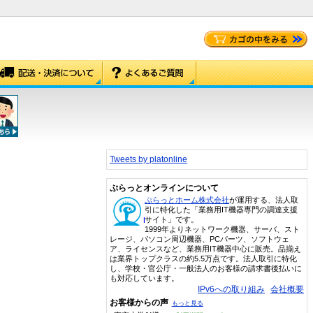
Tweets by platonline
ぷらっとオンラインについて
ぷらっとホーム株式会社
が運用する、法人取
引に特化した「業務用IT機器専門の調達支援
サイト」です。
1999年よりネットワーク機器、サーバ、スト
レージ、パソコン周辺機器、PCパーツ、ソフトウェ
ア、ライセンスなど、業務用IT機器中心に販売。品揃え
は業界トップクラスの約5.5万点です。法人取引に特化
し、学校・官公庁・一般法人のお客様の請求書後払いに
も対応しています。
IPv6への取り組み
会社概要
お客様からの声
もっと見る