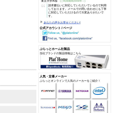
東京大学/K様
(ご利用期間2009年～)
“
請求書払いに対応していただいているので利用
しております。メールでの問い合わせにも丁寧
に対応していただけるので大変ありがたいで
す。
あなたの声をお寄せください!
公式アカウント / ページ
ぷらっとホーム社製品
当社ブランドの製品情報はこちら
人気・定番メーカー
ぷらっとオンラインで人気のメーカーをご紹介！