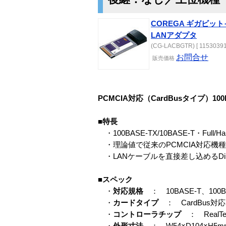
COREGA ギガビット
LANアダプタ
(CG-LACBGTR) [ 11530391
お問合せ
販売
価格
PCMCIA対応（CardBusタイプ）100
■特長
・100BASE-TX/10BASE-T・Ful
・理論値で従来のPCMCIA対応機種
・LANケーブルを直接差し込めるDir
■スペック
・
対応規格
： 10BASE-T、100B
・
カードタイプ
： CardBus対応 P
・
コントローラチップ
： RealTek
・
外形寸法
： W54×D104×H5m