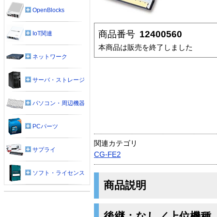
OpenBlocks
商品番号
12400560
IoT関連
本商品は販売を終了しました
ネットワーク
サーバ・ストレージ
パソコン・周辺機器
PCパーツ
関連カテゴリ
サプライ
CG-FE2
ソフト・ライセンス
商品説明
後継：なし／上位機種