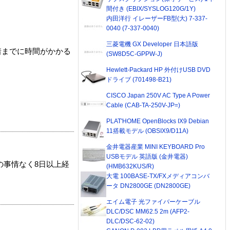
間付き (EBIX/SYSLOG120G/1Y)
内田洋行 イレーザーFB型(大) 7-337-
0040 (7-337-0040)
三菱電機 GX Developer 日本語版
着までに時間がかかる
(SW8D5C-GPPW-J)
Hewlett-Packard HP 外付けUSB DVD
ドライブ (701498-B21)
CISCO Japan 250V AC Type A Power
Cable (CAB-TA-250V-JP=)
PLAT'HOME OpenBlocks IX9 Debian
11搭載モデル (OBSIX9/D11A)
金井電器産業 MINI KEYBOARD Pro
USBモデル 英語版 (金井電器)
の事情なく8日以上経
(HMB632KUS/R)
大電 100BASE-TX/FXメディアコンバ
ータ DN2800GE (DN2800GE)
エイム電子 光ファイバーケーブル
DLC/DSC MM62.5 2m (AFP2-
DLC/DSC-62-02)