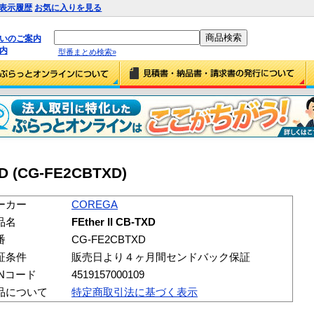
表示履歴
お気に入りを見る
払いのご案内
内
型番まとめ検索»
XD (CG-FE2CBTXD)
ーカー
COREGA
品名
FEther II CB-TXD
番
CG-FE2CBTXD
証条件
販売日より４ヶ月間センドバック保証
ANコード
4519157000109
品について
特定商取引法に基づく表示