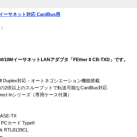
イーサネット対応 CardBus用
 ]
M/10MイーサネットLANアダプタ「FEther II CB-TXD」です。
l/Half Duplex対応・オートネゴシエーション機能搭載
の2倍以上のスループットで転送可能なCardBus対応
ect Inシリーズ（専用ケース付属）
ASE-TX
Cカード TypeII
 RTL8139CL
m