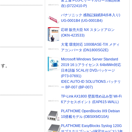
富士通 POS-Cサーマルロール紙(高保
存) (0722410-P)
パナソニック 感熱記録紙B4(6本入り)
UG-0001B4 (UG-0001B4)
応研 販売大臣 NX スタンドアロン
(OKN-423533)
大電 環境対応 1000BASE-T/X メディ
アコンバータ (DN1800SG2E)
Microsoft Windows Server Standard
2019 16コアライセンス 64bitWin対応
ます。
日本語版 5CAL付 DVDパッケージ
(P73-07691)
IDEC AUTO-ID SOLUTIONS バッテリ
ー BP-007 (BP-007)
TP-Link AX1800 壁面埋め込み型 Wi-Fi
6アクセスポイント (EAP615-WALL)
PLAT'HOME OpenBlocks IX9 Debian
10搭載モデル (OBSIX9/D10A)
PLAT'HOME EasyBlocks Syslog 120G
サブスクリプション(保守サービス) 1年