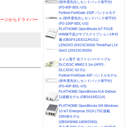
(初年度先出しセンドバック保守付)
(FG-80F-BDL-US)
Fortinet FortiGate-100F バンドルモデ
ル (初年度先出しセンドバック保守付)
ページからドライバー
(FG-100F-BDL-US)
PLAT'HOME OpenBlocks IoT FX1/E
H/W保守及びサブスクリプション1年付
属 (OBSFX1/E/D11/H1S1)
LENOVO 20X2SC8G00 ThinkPad L14
Gen2 (20X2SC8G00)
エイム電子 光ファイバーケーブル
DLC/DSC MM62.5 1m (AFP2-
DLC/DSC-62-01)
Fortinet FortiGate-40F バンドルモデル
(初年度先出しセンドバック保守付)
(FG-40F-BDL-US)
PLAT'HOME OpenBlocks A16 Debian
11搭載モデル (OBSA16/D11A)
PLAT'HOME OpenBlocks IX9 Windows
10 IoT Enterprise 2019 LTSC搭載
256GBモデル
(OBSIX9/W/L1809/256G)