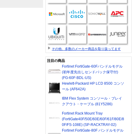
その他、多数のメーカー商品を取り扱ってます
注目の商品
Fortinet FortiGate-60Fバンドルモデル
(初年度先出しセンドバック保守付)
(FG-60F-BDL-US)
Hewlett-Packard HP LCD 8500 コンソ
ール (AF642A)
IBM Flex System コンソール・ブレイ
クアウト・ケーブル (81Y5286)
Fortinet Rack Mount Tray
(FortiGate40F/50E/60E/60F/61F/80E/8
0F/FS-108E) (SP-RACKTRAY-02)
Fortinet FortiGate-80F バンドルモデル