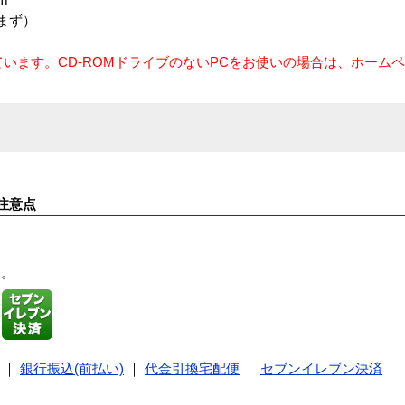
まず）
ています。CD-ROMドライブのないPCをお使いの場合は、ホーム
。
注意点
す。
｜
銀行振込(前払い)
｜
代金引換宅配便
｜
セブンイレブン決済