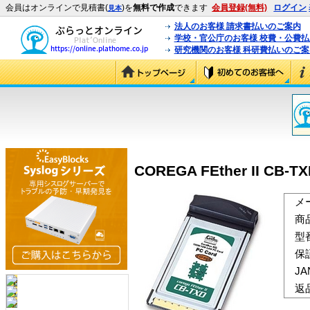
会員はオンラインで見積書(
)を
無料で作成
できます
会員登録(無料)
ログイン
見本
法人のお客様 請求書払いのご案内
学校・官公庁のお客様 校費・公費
研究機関のお客様 科研費払いのご案
COREGA FEther II CB-T
メ
商
型
保
J
返