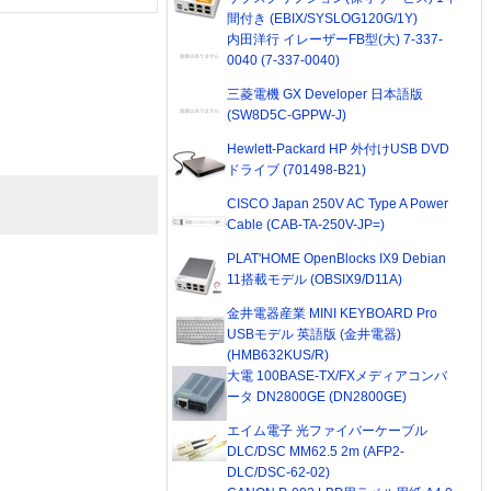
間付き (EBIX/SYSLOG120G/1Y)
内田洋行 イレーザーFB型(大) 7-337-
0040 (7-337-0040)
三菱電機 GX Developer 日本語版
(SW8D5C-GPPW-J)
Hewlett-Packard HP 外付けUSB DVD
ドライブ (701498-B21)
CISCO Japan 250V AC Type A Power
Cable (CAB-TA-250V-JP=)
PLAT'HOME OpenBlocks IX9 Debian
11搭載モデル (OBSIX9/D11A)
金井電器産業 MINI KEYBOARD Pro
USBモデル 英語版 (金井電器)
(HMB632KUS/R)
大電 100BASE-TX/FXメディアコンバ
ータ DN2800GE (DN2800GE)
エイム電子 光ファイバーケーブル
DLC/DSC MM62.5 2m (AFP2-
DLC/DSC-62-02)