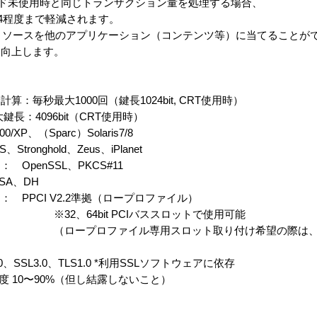
ド未使用時と同じトランザクション量を処理する場合、
4程度まで軽減されます。
ースを他のアプリケーション（コンテンツ等）に当てることが
向上します。
毎秒最大1000回（鍵長1024bit, CRT使用時）
t（CRT使用時）
XP、（Sparc）Solaris7/8
ronghold、Zeus、iPlanet
penSSL、PKCS#11
A、DH
PPCI V2.2準拠（ロープロファイル）
PCIバススロットで使用可能
用スロット取り付け希望の際は、別途
SL3.0、TLS1.0 *利用SSLソフトウェアに依存
度 10〜90%（但し結露しないこと）