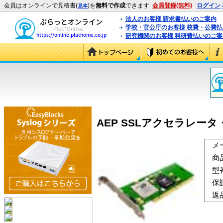
会員はオンラインで見積書(
)を
無料で作成
できます
会員登録(無料)
ログイン
見本
法人のお客様 請求書払いのご案内
学校・官公庁のお客様 校費・公費
研究機関のお客様 科研費払いのご案
AEP SSLアクセラレータ・ボ
メ
商
型
保
返