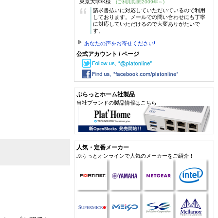
東京大学/K様
(ご利用期間2009年～)
“
請求書払いに対応していただいているので利用
しております。メールでの問い合わせにも丁寧
に対応していただけるので大変ありがたいで
す。
あなたの声をお寄せください!
公式アカウント / ページ
ぷらっとホーム社製品
当社ブランドの製品情報はこちら
人気・定番メーカー
ぷらっとオンラインで人気のメーカーをご紹介！