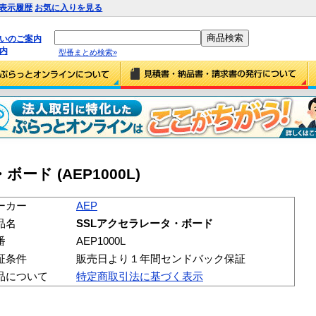
表示履歴
お気に入りを見る
払いのご案内
内
型番まとめ検索»
ード (AEP1000L)
ーカー
AEP
品名
SSLアクセラレータ・ボード
番
AEP1000L
証条件
販売日より１年間センドバック保証
品について
特定商取引法に基づく表示