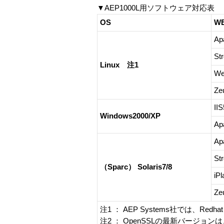
▼AEP1000L用ソフトウェア対応表
OS
W
Ap
Str
Linux 注1
We
Ze
IIS
Windows2000/XP
Ap
Ap
Str
（Sparc） Solaris7/8
iPl
Ze
注1 ： AEP Systems社では、Red
注2 ： OpenSSLの最新バージョ