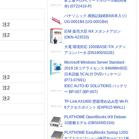
富士通 POS-Cサーマルロール紙(高保
存) (0722410-P)
パナソニック 感熱記録紙B4(6本入り)
UG-0001B4 (UG-0001B4)
降 注2
応研 販売大臣 NX スタンドアロン
降 注2
(OKN-423533)
大電 環境対応 1000BASE-T/X メディ
アコンバータ (DN1800SG2E)
Microsoft Windows Server Standard
2019 16コアライセンス 64bitWin対応
日本語版 5CAL付 DVDパッケージ
降 注2
(P73-07691)
IDEC AUTO-ID SOLUTIONS バッテリ
降 注2
ー BP-007 (BP-007)
降 注2
TP-Link AX1800 壁面埋め込み型 Wi-Fi
6アクセスポイント (EAP615-WALL)
PLAT'HOME OpenBlocks IX9 Debian
10搭載モデル (OBSIX9/D10A)
PLAT'HOME EasyBlocks Syslog 120G
サブスクリプション(保守サービス) 1年