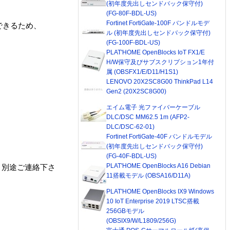
(初年度先出しセンドバック保守付)
(FG-80F-BDL-US)
Fortinet FortiGate-100F バンドルモデ
できるため、
ル (初年度先出しセンドバック保守付)
(FG-100F-BDL-US)
PLAT'HOME OpenBlocks IoT FX1/E
H/W保守及びサブスクリプション1年付
属 (OBSFX1/E/D11/H1S1)
LENOVO 20X2SC8G00 ThinkPad L14
Gen2 (20X2SC8G00)
エイム電子 光ファイバーケーブル
DLC/DSC MM62.5 1m (AFP2-
DLC/DSC-62-01)
Fortinet FortiGate-40F バンドルモデル
(初年度先出しセンドバック保守付)
(FG-40F-BDL-US)
PLAT'HOME OpenBlocks A16 Debian
ご連絡下さ
11搭載モデル (OBSA16/D11A)
PLAT'HOME OpenBlocks IX9 Windows
10 IoT Enterprise 2019 LTSC搭載
256GBモデル
(OBSIX9/W/L1809/256G)