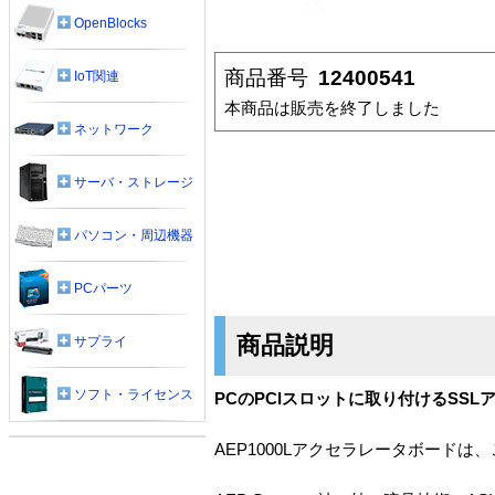
OpenBlocks
商品番号
12400541
IoT関連
本商品は販売を終了しました
ネットワーク
サーバ・ストレージ
パソコン・周辺機器
PCパーツ
商品説明
サプライ
ソフト・ライセンス
PCのPCIスロットに取り付けるSSL
AEP1000Lアクセラレータボード