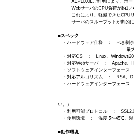
AEP1000Lご利用により、ボー
WebサーバのCPU負荷が約1／
これにより、軽減できたCPUリソ
サーバのスループットが劇的に
■スペック
・ハードウェア仕様 ： べき剰余計算：
最大鍵長：4096bi
・対応OS ： Linux、Windows2000/
・対応Webサーバ ： Apache、IIS、St
・ソフトウェアインターフェース ： O
・対応アルゴリズム ： RSA、DS
・ハードウェアインターフェース ： 
※32、64bit 
（ロープロファイル専
い。）
・利用可能プロトコル ： SSL2.0、S
・使用環境 ： 温度 5〜45℃、湿
■動作環境