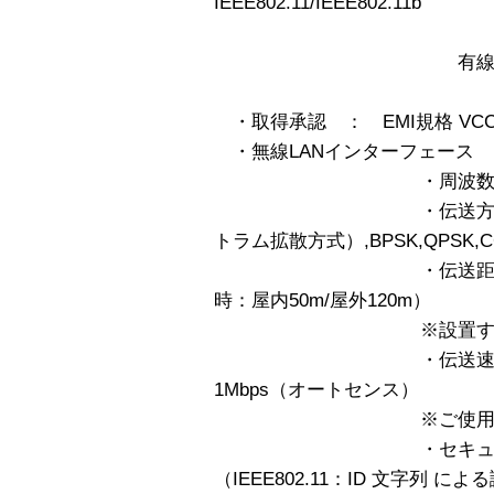
IEEE802.11/IEEE802.11b
（国内規格）ARIB
有線LANイン
IEEE802.3（10B
・取得承認 ： EMI規格 VC
・無線LANインターフェース 
・周波数帯域 2.4GH
・伝送方式 DS-S
トラム拡散方式）,BPSK,QPSK,C
・伝送距離 屋内80m/
時：屋内50m/屋外120m）
※設置する環境に
・伝送速度 11Mbps、
1Mbps（オートセンス）
※ご使用環境によ
・セキュリティ E
（IEEE802.11：ID 文字列 によ