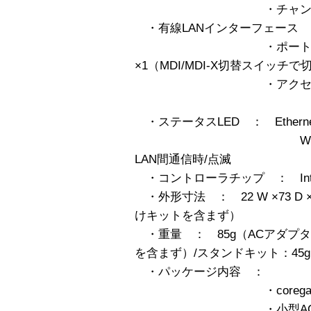
・チャンネル数 
・有線LANインターフェース 
・ポート 10BASE
×1（MDI/MDI-X切替スイッチ
・アクセス方式 C
・ステータスLED ： Ether
WLAN×１（緑）
LAN間通信時/点滅
・コントローラチップ ： Intersil
・外形寸法 ： 22 W ×73 D 
けキットを含まず）
・重量 ： 85g（ACアダプ
を含まず）/スタンドキット：45g
・パッケージ内容 ：
・corega Wireless
・小型ACアダ