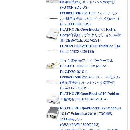
(初年度先出しセンドバック保守付)
(FG-80F-BDL-US)
Fortinet FortiGate-100F バンドルモデ
ル (初年度先出しセンドバック保守付)
(FG-100F-BDL-US)
PLAT'HOME OpenBlocks IoT FX1/E
H/W保守及びサブスクリプション1年付
属 (OBSFX1/E/D11/H1S1)
LENOVO 20X2SC8G00 ThinkPad L14
Gen2 (20X2SC8G00)
エイム電子 光ファイバーケーブル
DLC/DSC MM62.5 1m (AFP2-
DLC/DSC-62-01)
Fortinet FortiGate-40F バンドルモデル
(初年度先出しセンドバック保守付)
(FG-40F-BDL-US)
PLAT'HOME OpenBlocks A16 Debian
11搭載モデル (OBSA16/D11A)
PLAT'HOME OpenBlocks IX9 Windows
10 IoT Enterprise 2019 LTSC搭載
256GBモデル
(OBSIX9/W/L1809/256G)