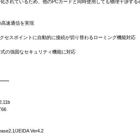
化されているため、他のPCカードと同時使用しても物理干渉する
Mbpsの高速通信を実現
アクセスポイントに自動的に接続が切り替わるローミング機能対応
SSID方式の強固なセキュリティ機能に対応
——-
.11b
66
e2.1/JEIDA Ver4.2