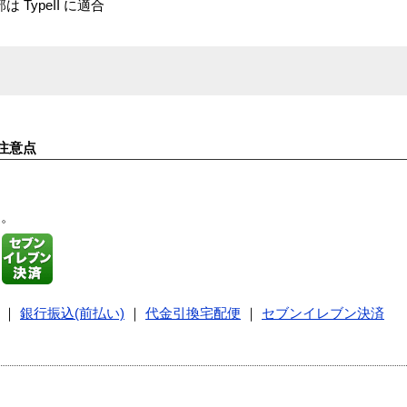
peII に適合
注意点
す。
｜
銀行振込(前払い)
｜
代金引換宅配便
｜
セブンイレブン決済