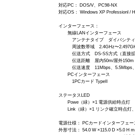
対応PC： DOS/V、PC98-NX
対応OS： Windows XP Professionl / 
インターフェース：
無線LANインターフェース
アンテナタイプ ダイバシテ
周波数帯域 2.4GHz〜2.497G
伝送方式 DS-SS方式（直接拡
伝送距離 屋内50m/屋外150m（1
伝送速度 11Mbps、5.5Mbps、
PCインターフェース
1PCカード TypeII
ステータスLED
Powe（緑）×1 電源供給時点灯
Link（緑）×1 リンク確立時点
電源仕様： PCカードインターフェ
外形寸法： 54.0 W ×115.0 D ×5.