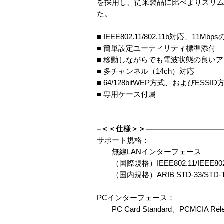
を採用し、従来製品に比べよりスリム
た。
■ IEEE802.11/802.11b対応、11
■ 簡単設定ユーティリティ標準添付
■ 移動しながらでも電波状態の良い
■ 多チャンネル（14ch）対応
■ 64/128bitWEP方式、およびE
■ 専用ケース付属
–＜＜仕様＞＞——————————
サポート規格：
無線LANインターフェース
（国際規格）IEEE802.11/IEEE802
（国内規格）ARIB STD-33/STD-T
PCインターフェース：
PC Card Standard、PCMCIA Releas