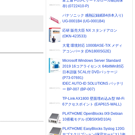
富士通 POS-Cサーマルロール紙(高保
存) (0722410-P)
パナソニック 感熱記録紙B4(6本入り)
UG-0001B4 (UG-0001B4)
応研 販売大臣 NX スタンドアロン
(OKN-423533)
大電 環境対応 1000BASE-T/X メディ
アコンバータ (DN1800SG2E)
Microsoft Windows Server Standard
2019 16コアライセンス 64bitWin対応
日本語版 5CAL付 DVDパッケージ
(P73-07691)
IDEC AUTO-ID SOLUTIONS バッテリ
ー BP-007 (BP-007)
TP-Link AX1800 壁面埋め込み型 Wi-Fi
6アクセスポイント (EAP615-WALL)
PLAT'HOME OpenBlocks IX9 Debian
10搭載モデル (OBSIX9/D10A)
PLAT'HOME EasyBlocks Syslog 120G
サブスクリプション(保守サービス) 1年