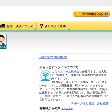
Tweets by platonline
ぷらっとオンラインについて
ぷらっとホーム株式会社
が運用する、法人取
引に特化した「業務用IT機器専門の調達支援
サイト」です。
1999年よりネットワーク機器、サーバ、スト
レージ、パソコン周辺機器、PCパーツ、ソフトウェ
ア、ライセンスなど、業務用IT機器中心に販売。品揃え
は業界トップクラスの約5.5万点です。法人取引に特化
し、学校・官公庁・一般法人のお客様の請求書後払いに
も対応しています。
IPv6への取り組み
会社概要
お客様からの声
もっと見る