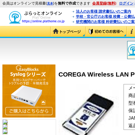
会員はオンラインで見積書(
)を
無料で作成
できます
会員登録(無料)
ログイン
見本
法人のお客様 請求書払いのご案内
学校・官公庁のお客様 校費・公費
研究機関のお客様 科研費払いのご案
COREGA Wireless LAN 
メ
商
型
保
J
返