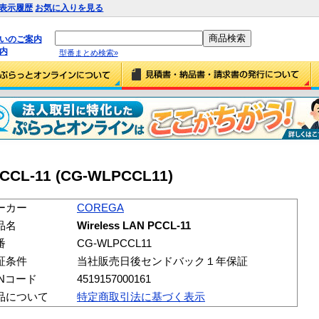
表示履歴
お気に入りを見る
払いのご案内
内
型番まとめ検索»
PCCL-11 (CG-WLPCCL11)
ーカー
COREGA
品名
Wireless LAN PCCL-11
番
CG-WLPCCL11
証条件
当社販売日後センドバック１年保証
ANコード
4519157000161
品について
特定商取引法に基づく表示