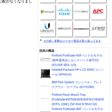
心配がなくなりまし
その他、多数のメーカー商品を取り扱ってます
注目の商品
Fortinet FortiGate-60Fバンドルモデル
(初年度先出しセンドバック保守付)
(FG-60F-BDL-US)
Hewlett-Packard HP LCD 8500 コンソ
ール (AF642A)
IBM Flex System コンソール・ブレイ
クアウト・ケーブル (81Y5286)
Fortinet Rack Mount Tray
(FortiGate40F/50E/60E/60F/61F/80E/8
0F/FS-108E) (SP-RACKTRAY-02)
Fortinet FortiGate-80F バンドルモデル