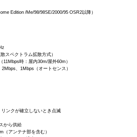
Home Edition /Me/98/98SE/2000/95 OSR2以降）
ィ
Hz
散スペクトラム拡散方式）
1Mbps時：屋内30m/屋外60m）
2Mbps、1Mbps（オートセンス）
灯、リンクが確立しないとき点滅
ースから供給
0 H mm（アンテナ部を含む）