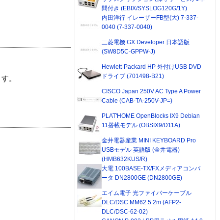
間付き (EBIX/SYSLOG120G/1Y)
内田洋行 イレーザーFB型(大) 7-337-
0040 (7-337-0040)
三菱電機 GX Developer 日本語版
(SW8D5C-GPPW-J)
Hewlett-Packard HP 外付けUSB DVD
ドライブ (701498-B21)
ます。
CISCO Japan 250V AC Type A Power
Cable (CAB-TA-250V-JP=)
PLAT'HOME OpenBlocks IX9 Debian
11搭載モデル (OBSIX9/D11A)
金井電器産業 MINI KEYBOARD Pro
USBモデル 英語版 (金井電器)
(HMB632KUS/R)
大電 100BASE-TX/FXメディアコンバ
ータ DN2800GE (DN2800GE)
エイム電子 光ファイバーケーブル
DLC/DSC MM62.5 2m (AFP2-
DLC/DSC-62-02)