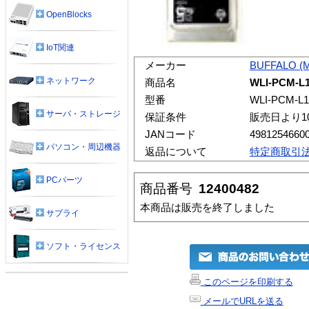
OpenBlocks
IoT関連
メーカー
BUFFALO (
ネットワーク
商品名
WLI-PCM-L
型番
WLI-PCM-L
サーバ・ストレージ
保証条件
販売日より1
JANコード
4981254660
パソコン・周辺機器
返品について
特定商取引
PCパーツ
商品番号
12400482
本商品は販売を終了しました
サプライ
ソフト・ライセンス
このページを印刷する
メールでURLを送る