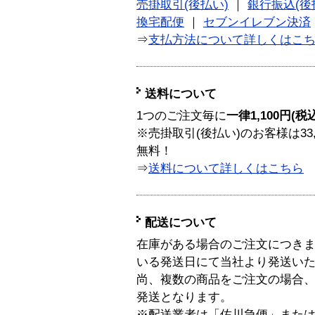
売掛取引(後払い)
｜
銀行振込(後
換宅配便
｜
セブンイレブン決済
⇒
支払方法について詳しくはこ
送料について
1つのご注文毎に
一律1,100円(税
※売掛取引(後払い)のお客様は33
無料！
⇒
送料について詳しくはこちら
配送について
在庫がある場合のご注文につき
いる発送日にて当社より発送い
尚、複数の商品をご注文の場合
発送となります。
※配送業者は「佐川急便」また