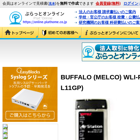
会員はオンラインで見積書(
)を
無料で作成
できます
会員登録(無料)
ログイン
見本
法人のお客様 請求書払いのご案内
学校・官公庁のお客様 校費・公費
研究機関のお客様 科研費払いのご案
BUFFALO (MELCO) WLI-
L11GP)