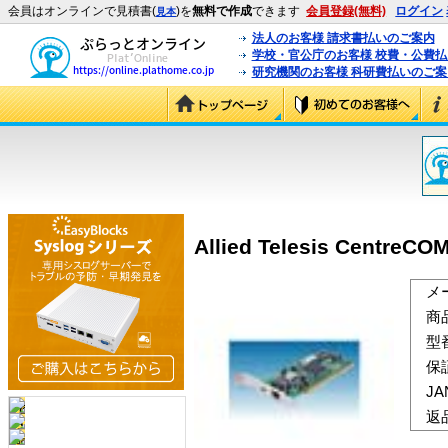
会員はオンラインで見積書(
)を
無料で作成
できます
会員登録(無料)
ログイン
見本
法人のお客様 請求書払いのご案内
学校・官公庁のお客様 校費・公費
研究機関のお客様 科研費払いのご案
Allied Telesis CentreCO
メ
商
型
保
J
返