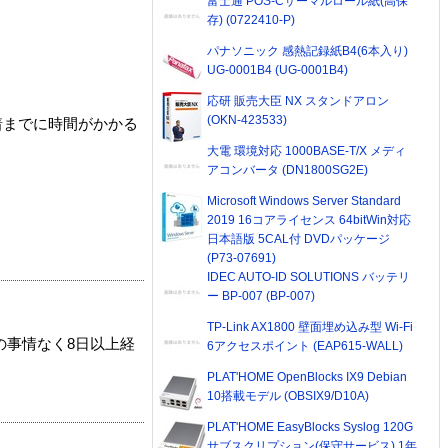
富士通 POS-Cサーマルロール紙(高保
存) (0722410-P)
パナソニック 感熱記録紙B4(6本入り)
UG-0001B4 (UG-0001B4)
応研 販売大臣 NX スタンドアロン
(OKN-423533)
着までに時間がかかる
大電 環境対応 1000BASE-T/X メディ
アコンバータ (DN1800SG2E)
Microsoft Windows Server Standard
2019 16コアライセンス 64bitWin対応
日本語版 5CAL付 DVDパッケージ
(P73-07691)
IDEC AUTO-ID SOLUTIONS バッテリ
ー BP-007 (BP-007)
TP-Link AX1800 壁面埋め込み型 Wi-Fi
の事情なく8日以上経
6アクセスポイント (EAP615-WALL)
PLAT'HOME OpenBlocks IX9 Debian
10搭載モデル (OBSIX9/D10A)
PLAT'HOME EasyBlocks Syslog 120G
サブスクリプション(保守サービス) 1年