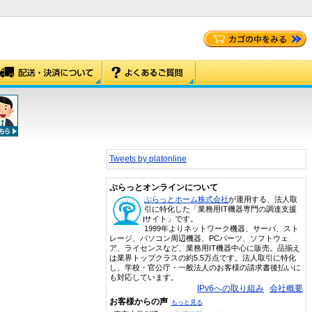
Tweets by platonline
ぷらっとオンラインについて
ぷらっとホーム株式会社
が運用する、法人取
引に特化した「業務用IT機器専門の調達支援
サイト」です。
1999年よりネットワーク機器、サーバ、スト
レージ、パソコン周辺機器、PCパーツ、ソフトウェ
ア、ライセンスなど、業務用IT機器中心に販売。品揃え
は業界トップクラスの約5.5万点です。法人取引に特化
し、学校・官公庁・一般法人のお客様の請求書後払いに
も対応しています。
IPv6への取り組み
会社概要
お客様からの声
もっと見る