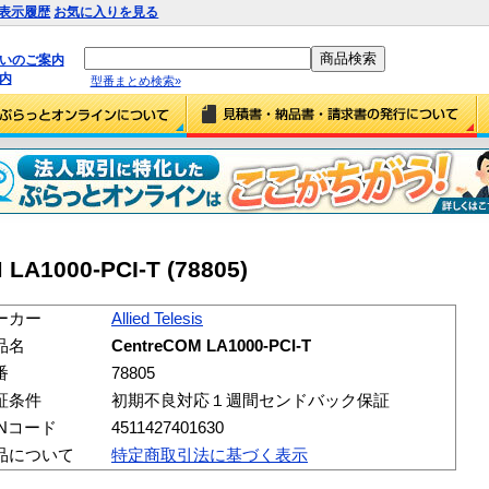
表示履歴
お気に入りを見る
払いのご案内
内
型番まとめ検索»
M LA1000-PCI-T (78805)
ーカー
Allied Telesis
品名
CentreCOM LA1000-PCI-T
番
78805
証条件
初期不良対応１週間センドバック保証
ANコード
4511427401630
品について
特定商取引法に基づく表示