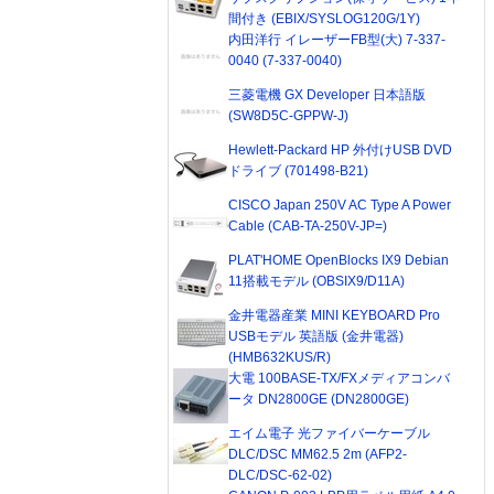
間付き (EBIX/SYSLOG120G/1Y)
内田洋行 イレーザーFB型(大) 7-337-
0040 (7-337-0040)
三菱電機 GX Developer 日本語版
(SW8D5C-GPPW-J)
Hewlett-Packard HP 外付けUSB DVD
ドライブ (701498-B21)
CISCO Japan 250V AC Type A Power
Cable (CAB-TA-250V-JP=)
PLAT'HOME OpenBlocks IX9 Debian
11搭載モデル (OBSIX9/D11A)
金井電器産業 MINI KEYBOARD Pro
USBモデル 英語版 (金井電器)
(HMB632KUS/R)
大電 100BASE-TX/FXメディアコンバ
ータ DN2800GE (DN2800GE)
エイム電子 光ファイバーケーブル
DLC/DSC MM62.5 2m (AFP2-
DLC/DSC-62-02)