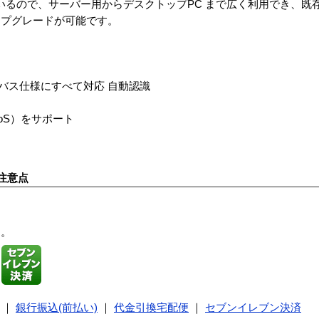
スに対応しているので、サーバー用からデスクトップPC まで広く利用でき、
ップグレードが可能です。
5VのPCIバス仕様にすべて対応 自動認識
ng（QoS）をサポート
注意点
す。
｜
銀行振込(前払い)
｜
代金引換宅配便
｜
セブンイレブン決済