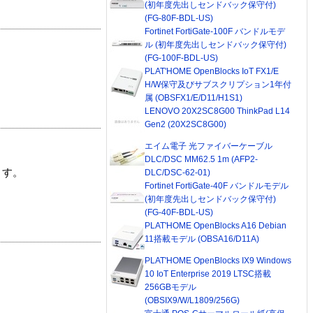
(初年度先出しセンドバック保守付)
(FG-80F-BDL-US)
Fortinet FortiGate-100F バンドルモデ
ル (初年度先出しセンドバック保守付)
(FG-100F-BDL-US)
PLAT'HOME OpenBlocks IoT FX1/E
H/W保守及びサブスクリプション1年付
属 (OBSFX1/E/D11/H1S1)
LENOVO 20X2SC8G00 ThinkPad L14
Gen2 (20X2SC8G00)
エイム電子 光ファイバーケーブル
DLC/DSC MM62.5 1m (AFP2-
ます。
DLC/DSC-62-01)
Fortinet FortiGate-40F バンドルモデル
(初年度先出しセンドバック保守付)
(FG-40F-BDL-US)
PLAT'HOME OpenBlocks A16 Debian
11搭載モデル (OBSA16/D11A)
PLAT'HOME OpenBlocks IX9 Windows
10 IoT Enterprise 2019 LTSC搭載
256GBモデル
(OBSIX9/W/L1809/256G)