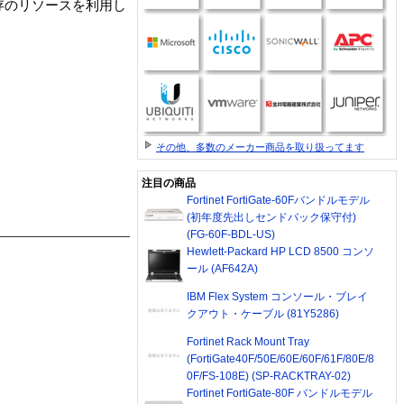
既存のリソースを利用し
その他、多数のメーカー商品を取り扱ってます
注目の商品
Fortinet FortiGate-60Fバンドルモデル
(初年度先出しセンドバック保守付)
(FG-60F-BDL-US)
Hewlett-Packard HP LCD 8500 コンソ
ール (AF642A)
IBM Flex System コンソール・ブレイ
クアウト・ケーブル (81Y5286)
Fortinet Rack Mount Tray
(FortiGate40F/50E/60E/60F/61F/80E/8
0F/FS-108E) (SP-RACKTRAY-02)
Fortinet FortiGate-80F バンドルモデル