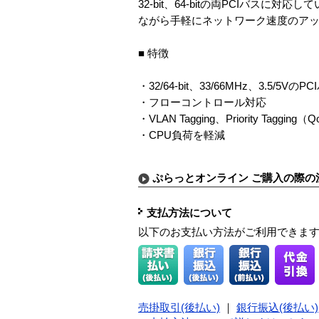
32-bit、64-bitの両PCIバ
ながら手軽にネットワーク速度のア
■ 特徴
・32/64-bit、33/66MHz、3.5/
・フローコントロール対応
・VLAN Tagging、Priority Taggi
・CPU負荷を軽減
ぷらっとオンライン ご購入の際の
支払方法について
以下のお支払い方法がご利用できま
売掛取引(後払い)
｜
銀行振込(後払い)