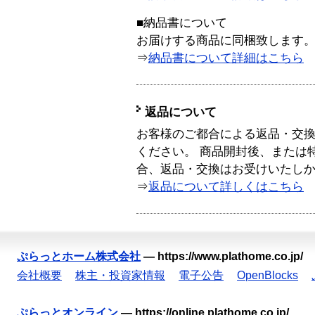
■納品書について
お届けする商品に同梱致します
⇒
納品書について詳細はこちら
返品について
お客様のご都合による返品・交
ください。 商品開封後、または
合、返品・交換はお受けいたし
⇒
返品について詳しくはこちら
ぷらっとホーム株式会社
—
https://www.plathome.co.jp/
会社概要
株主・投資家情報
電子公告
OpenBlocks
ぷらっとオンライン
—
https://online.plathome.co.jp/