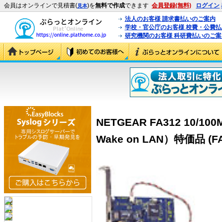
会員はオンラインで見積書(
)を
無料で作成
できます
会員登録(無料)
ログイン
見本
法人のお客様 請求書払いのご案内
学校・官公庁のお客様 校費・公費
研究機関のお客様 科研費払いのご案
NETGEAR FA312 10/10
Wake on LAN）特価品 (FA