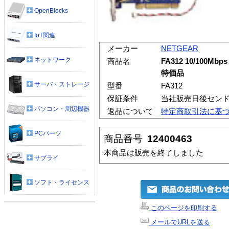
OpenBlocks
IoT関連
メーカー
NETGEAR
ネットワーク
商品名
FA312 10/100Mbp
特価品
サーバ・ストレージ
型番
FA312
保証条件
当社販売日後センド
パソコン・周辺機器
返品について
特定商取引法に基
PCパーツ
商品番号
12400463
本商品は販売を終了しました
サプライ
ソフト・ライセンス
このページを印刷する
メールでURLを送る